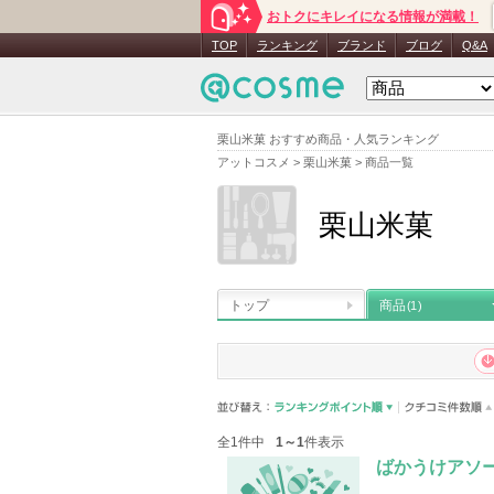
おトクにキレイになる情報が満載！
TOP
ランキング
ブランド
ブログ
Q&A
栗山米菓 おすすめ商品・人気ランキング
アットコスメ
>
栗山米菓
>
商品一覧
栗山米菓
トップ
商品
(1)
全1件中
1～1
件表示
ばかうけアソ