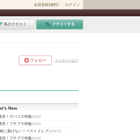
会員登録(無料)
ログイン
私のクチコミ
クチコミする
フォロー
フォローとは？
t's New
発売！デパコス特集
(6/24)
発売！プチプラ特集
(6/24)
線に負けない！ベストイレブン
(6/10)
発売！プチプラ特集
(5/28)