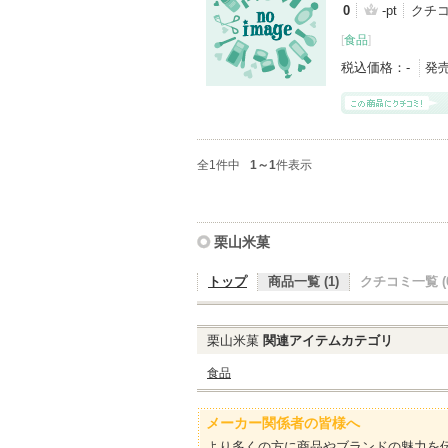
0
-pt
クチ
[
食品
]
税込価格：
-
発
全1件中
1～1
件表示
栗山米菓
トップ
商品一覧 (1)
クチコミ一覧 (0
栗山米菓
関連アイテムカテゴリ
食品
メーカー関係者の皆様へ
より多くの方に商品やブランドの魅力を