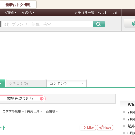
新着おトク情報
お買物
その他
カテゴリ一覧
ベストコスメ
クチコミ
コンテンツ
(0)
Wha
7月
7月
紫外
ート
Like
Have
6月