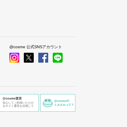
@cosme 公式SNSアカウント
instagram
x
facebook
line
@cosme宣言
@cosmeの
安心してご利用いただけ
ミカエルって？
るサイト運営を目指して