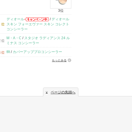
3位
ディオール
/
ディオール
スキン フォーエヴァー スキン コレクト
コンシーラー
M・A・C
/
スタジオ ラディアンス 24 ル
ミナス コンシーラー
tfit
/
カバーアッププロコンシーラー
もっとみる
ページの先頭へ