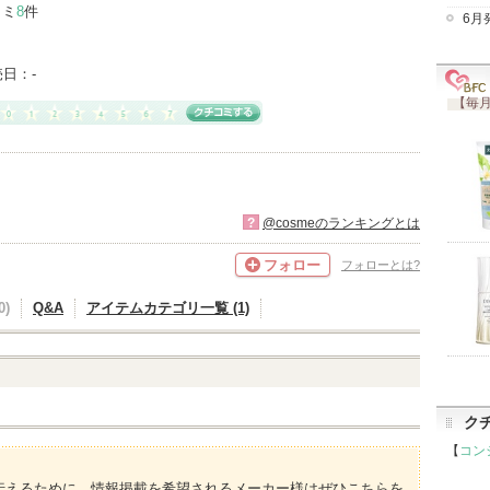
コミ
8
件
6月
売日：
-
【毎月
?
@cosmeのランキングとは
フォロー
フォローとは?
)
Q&A
アイテムカテゴリ一覧 (1)
ク
【
コン
伝えるために、情報掲載を希望されるメーカー様はぜひこちらを