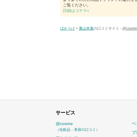
ご覧ください。
詳細はコチラ»
ばかうけ
>
栗山米菓
の口コミサイト -
@cos
サービス
@cosme
ベ
（化粧品・美容の口コミ）
プ