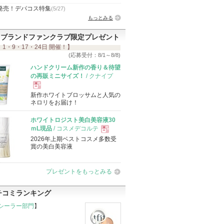
発売！デパコス特集
(5/27)
もっとみる
ブランドファンクラブ限定プレゼント
 1・9・17・24日 開催！】
(応募受付：8/1～8/8)
ハンドクリーム新作の香り＆待望
の再販ミニサイズ！
/ クナイプ
新作ホワイトブロッサムと人気の
現
ネロリをお届け！
ホワイトロジスト美白美容液30
品
ｍL現品
/ コスメデコルテ
2026年上期ベストコスメ多数受
現
賞の美白美容液
品
プレゼントをもっとみる
チコミランキング
シーラー部門
】