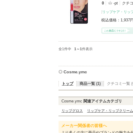
0
-pt
クチ
[
リップケア・リッ
税込価格：
1,937
全1件中
1～1
件表示
Cosme.ymc
トップ
商品一覧 (1)
クチコミ一覧 (0
Cosme.ymc
関連アイテムカテゴリ
リップグロス
リップケア・リップクリー
メーカー関係者の皆様へ
より多くの方に商品やブランドの魅力を