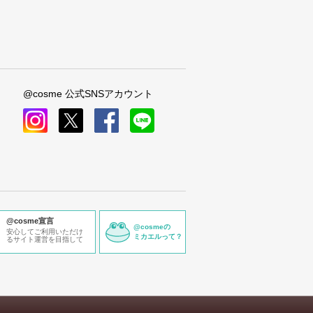
@cosme 公式SNSアカウント
instagram
x
facebook
line
@cosme宣言
@cosmeの
安心してご利用いただけ
ミカエルって？
るサイト運営を目指して