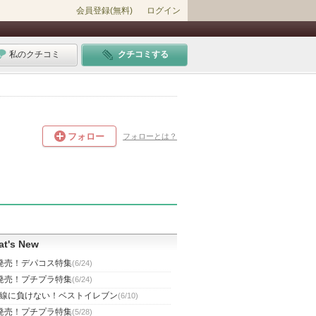
会員登録(無料)
ログイン
私のクチコミ
クチコミする
フォロー
フォローとは？
t's New
発売！デパコス特集
(6/24)
発売！プチプラ特集
(6/24)
線に負けない！ベストイレブン
(6/10)
発売！プチプラ特集
(5/28)