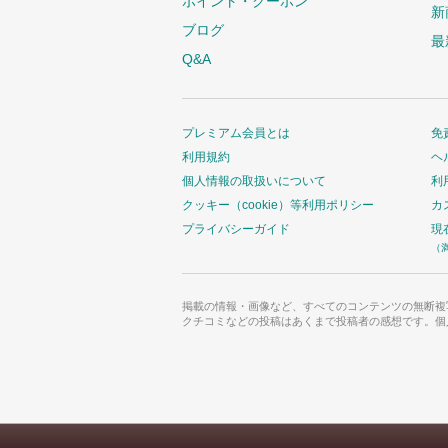
ポイント・クーポン
新
ブログ
最
Q&A
プレミアム会員とは
免
利用規約
ヘ
個人情報の取扱いについて
利
クッキー（cookie）等利用ポリシー
カ
プライバシーガイド
現
（
掲載の情報・画像など、すべてのコンテンツの無断複
クチコミなどの投稿はあくまで投稿者の感想です。個