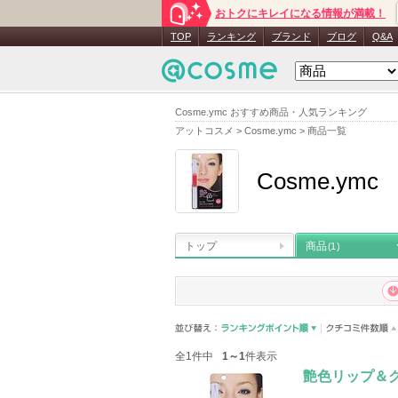
おトクにキレイになる情報が満載！
TOP
ランキング
ブランド
ブログ
Q&A
Cosme.ymc おすすめ商品・人気ランキング
アットコスメ
>
Cosme.ymc
>
商品一覧
Cosme.ymc
トップ
商品
(1)
全1件中
1～1
件表示
艶色リップ＆