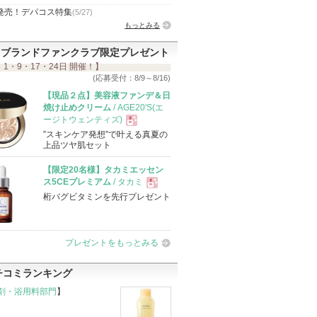
発売！デパコス特集
(5/27)
もっとみる
ブランドファンクラブ限定プレゼント
 1・9・17・24日 開催！】
(応募受付：8/9～8/16)
【現品２点】美容液ファンデ＆日
焼け止めクリーム
/ AGE20'S(エ
ージトウェンティズ)
”スキンケア発想”で叶える真夏の
現
上品ツヤ肌セット
【限定20名様】タカミエッセン
品
ス5CEプレミアム
/ タカミ
桁バグビタミンを先行プレゼント
現
品
プレゼントをもっとみる
チコミランキング
剤・浴用料部門
】