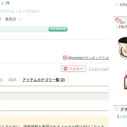
コミ
1
件
6月
プクリーム
・
リップグロス
]
円
発売日：
-
【毎月
?
@cosmeのランキングとは
フォロー
フォローとは?
)
Q&A
アイテムカテゴリ一覧 (2)
ム
ク
【
入浴
伝えるために、情報掲載を希望されるメーカー様はぜひこちらを