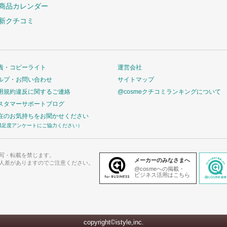
商品カレンダー
新クチコミ
責・コピーライト
運営会社
ルプ・お問い合わせ
サイトマップ
用規約違反に関するご連絡
@cosmeクチコミランキングについて
スタマーサポートブログ
在のお気持ちをお聞かせください
満足度アンケートにご協力ください）
写・転載を禁じます。
メーカーのみなさまへ
人差がありますのでご注意ください。
@cosmeへの掲載・
ビジネス活用はこちら
copyright©istyle,inc.