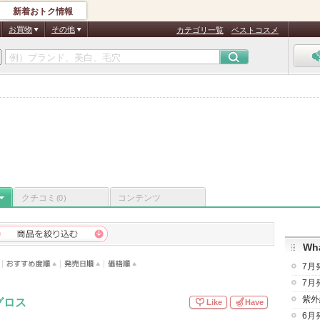
新着おトク情報
お買物
その他
カテゴリ一覧
ベストコスメ
クチコミ
コンテンツ
(0)
Wha
7月
7月
紫外
グロス
Like
Have
6月