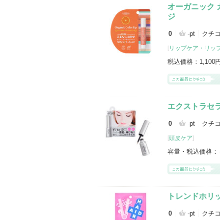
オーガニック 
ジ
0
-pt
クチ
[
リップケア・リッ
税込価格：
1,100
エクストラセ
0
-pt
クチ
[
頭皮ケア
]
容量・税込価格：
トレンドホリ
0
-pt
クチ