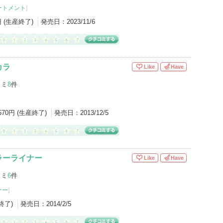
ートメント
]
円 (生産終了)
発売日：
2023/11/6
カラ
Like
Have
コミ
8
件
,570円 (生産終了)
発売日：
2013/12/5
ラーライナー
Like
Have
コミ
6
件
ナー
]
産終了)
発売日：
2014/2/5