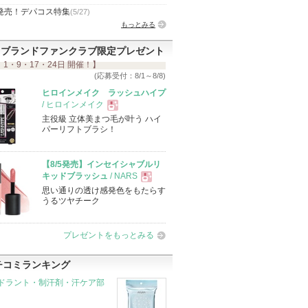
発売！デパコス特集
(5/27)
もっとみる
ブランドファンクラブ限定プレゼント
 1・9・17・24日 開催！】
(応募受付：8/1～8/8)
ヒロインメイク ラッシュハイプ
/ ヒロインメイク
主役級 立体美まつ毛が叶う ハイ
現
パーリフトブラシ！
品
【8/5発売】インセイシャブルリ
キッドブラッシュ
/ NARS
思い通りの透け感発色をもたらす
現
うるツヤチーク
品
プレゼントをもっとみる
チコミランキング
ドラント・制汗剤・汗ケア部