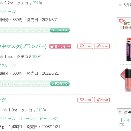
グサイトへ
5.2pt
クチコミ
259
件
6月
プクリーム
]
1回分・330円
発売日：
2021/6/7
【毎月
中マスク(プランパー)
Like
Have
ショッピン
グサイトへ
1.5pt
クチコミ
100
件
プクリーム
]
1回分・330円
発売日：
2022/6/21
ング
Like
Have
1.0pt
クチコミ
215
件
ク
プクリーム
・
ゴマージュ・ピーリング
]
【
デオ
門
】
8ｇ・1,430円
発売日：
2008/11/21