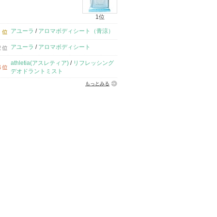
1位
アユーラ
/
アロマボディシート（青涼）
アユーラ
/
アロマボディシート
athletia(アスレティア)
/
リフレッシング
デオドラントミスト
もっとみる