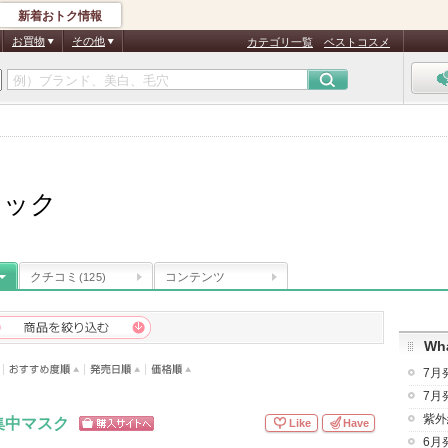
新着おトク情報
お買物
その他
カテゴリ一覧
ベストコスメ
リック
クチコミ
コンテンツ
(125)
Wha
7月
7月
紫外
集中マスク
Like
Have
ショッピン
6月