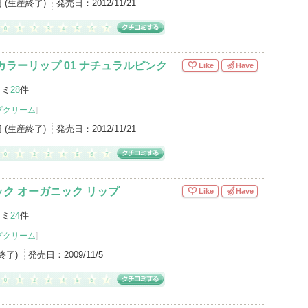
円 (生産終了)
発売日：
2012/11/21
カラーリップ 01 ナチュラルピンク
Like
Have
コミ
28
件
プクリーム
]
円 (生産終了)
発売日：
2012/11/21
ク オーガニック リップ
Like
Have
コミ
24
件
プクリーム
]
産終了)
発売日：
2009/11/5