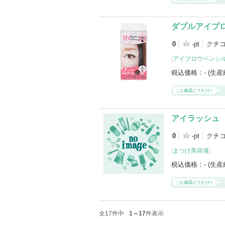
ダブルアイブ
0
-pt
クチ
[
アイブロウペンシ
税込価格：
- (生
アイラッシュ
0
-pt
クチコ
[
まつげ美容液
]
税込価格：
- (生
全17件中
1～17
件表示