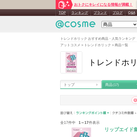
おトクにキレイになる情報が満載！
TOP
ランキング
ブランド
ブログ
Q&A
トレンドホリック おすすめ商品・人気ランキング
アットコスメ
>
トレンドホリック
>
商品一覧
トレンドホ
トップ
商品
(17)
全17件中
1～17
件表示
リップエイド