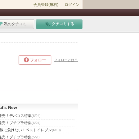
会員登録(無料)
ログイン
私のクチコミ
クチコミする
フォロー
フォローとは？
t's New
発売！デパコス特集
(6/24)
発売！プチプラ特集
(6/24)
線に負けない！ベストイレブン
(6/10)
発売！プチプラ特集
(5/28)