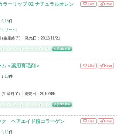
カラーリップ 02 ナチュラルオレン
Like
Have
コミ
15
件
プクリーム
]
円 (生産終了)
発売日：
2012/11/21
ラム＜薬用育毛剤＞
Like
Have
コミ
13
件
- (生産終了)
発売日：
2010/8/5
ック ヘアエイド粉コラーゲン
Like
Have
コミ
11
件