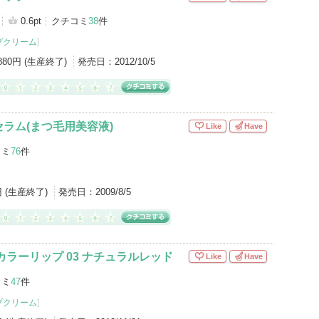
0.6pt
クチコミ
38
件
プクリーム
]
・880円 (生産終了)
発売日：
2012/10/5
ラム(まつ毛用美容液)
Like
Have
コミ
76
件
円 (生産終了)
発売日：
2009/8/5
カラーリップ 03 ナチュラルレッド
Like
Have
コミ
47
件
プクリーム
]