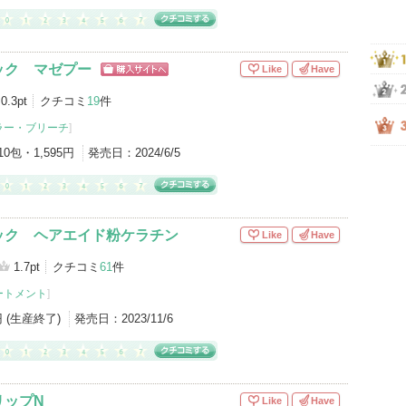
ック マゼプー
Like
Have
ショッピン
グサイトへ
0.3pt
クチコミ
19
件
ラー・ブリーチ
]
10包・1,595円
発売日：
2024/6/5
ック ヘアエイド粉ケラチン
Like
Have
1.7pt
クチコミ
61
件
ートメント
]
円 (生産終了)
発売日：
2023/11/6
リップN
Like
Have