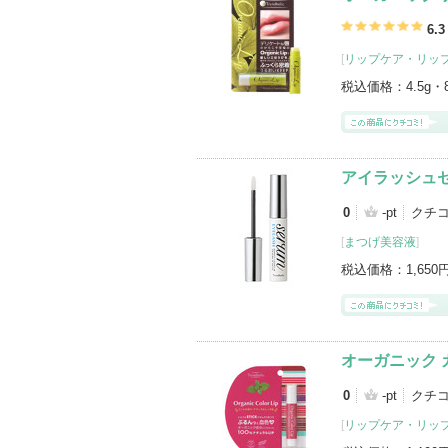
6.3
[
リップケア・リッ
税込価格：
4.5g
アイラッシュセ
0
-pt
クチ
[
まつげ美容液
]
税込価格：
1,650
オーガニック 
0
-pt
クチ
[
リップケア・リッ