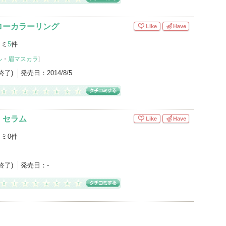
ローカラーリング
Like
Have
コミ
5
件
ル
・
眉マスカラ
]
産終了)
発売日：
2014/8/5
 セラム
Like
Have
ミ0件
産終了)
発売日：
-