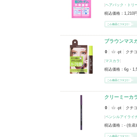
[
ヘアパック・トリ
税込価格：
1,210
ブラウンマス
0
-pt
クチ
[
マスカラ
]
税込価格：
6g・1
クリーミーカ
0
-pt
クチ
[
ペンシルアイライ
税込価格：
- (生