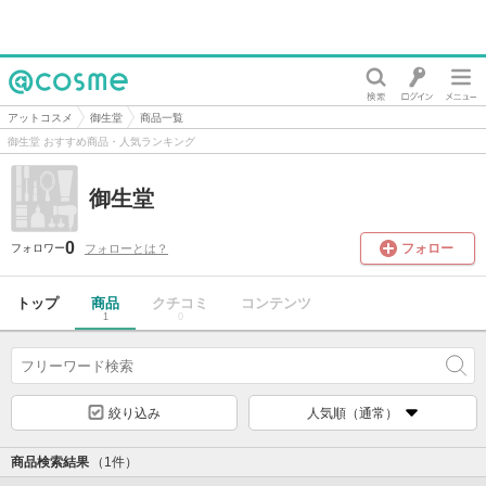
@cosme
アットコスメ
御生堂
商品一覧
御生堂 おすすめ商品・人気ランキング
御生堂
0
フォロー
フォローとは？
フォロワー
トップ
商品
クチコミ
コンテンツ
1
0
絞り込み
人気順（通常）
商品検索結果
（1件）