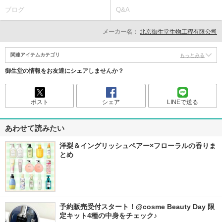
ブログ
Q&A
メーカー名：
北京御生堂生物工程有限公司
関連アイテムカテゴリ
もっとみる
御生堂の情報をお友達にシェアしませんか？
ポスト
シェア
LINEで送る
あわせて読みたい
洋梨＆イングリッシュペアー×フローラルの香りま
とめ
予約販売受付スタート！@cosme Beauty Day 限
定キット4種の中身をチェック♪