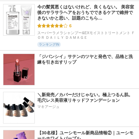
今の髪質悪くはないけれど、良くもない。 美容室
後のサラサラヘアをおうちでできるケアで維持で
きないかと思い、話題のこちら…
6
スーパーラメラシャンプー&EXモイストトリートメント Ｆ
ＯＲ ＤＡＩＬＹ ＤＡＭＡＧＥ
ランキングIN
「ジバンシイ」サテンのツヤと発色で、品格と洗
練を引き出すリップ
＼新発売／カバーだけじゃない。極上つるん肌。
毛穴レス美容液リキッドファンデーション
マキアージュ
【30名様】ユーシモール新商品情報②｜ユーシモ
ールホワイトパープル