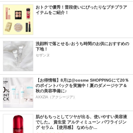
おトクで優秀！普段使いにぴったりなプチプラア
イテムをご紹介！
洗顔料で落とせる♪おうち時間のお供におすすめの
下地！
セザンヌ
【お得情報】8月は@cosme SHOPPINGにて20％
のポイントバックを実施中！夏のダメージケア＆
秋の美容準備に♪
AXXZIA（アクシージア）
肌がもちっとしてツヤが出る、使いやすい美容液
でした。 資生堂 アルティミューン パワライジン
グ セラム 【使用感】 なめらか…