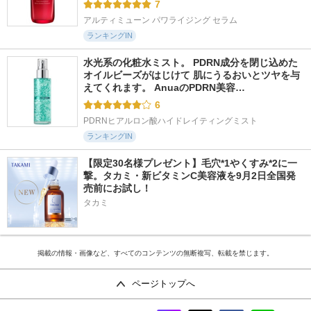
7
アルティミューン パワライジング セラム
ランキングIN
水光系の化粧水ミスト。 PDRN成分を閉じ込めた
オイルビーズがはじけて 肌にうるおいとツヤを与
えてくれます。 AnuaのPDRN美容…
6
PDRNヒアルロン酸ハイドレイティングミスト
ランキングIN
【限定30名様プレゼント】毛穴*1やくすみ*2に一
撃。タカミ・新ビタミンC美容液を9月2日全国発
売前にお試し！
タカミ
掲載の情報・画像など、すべてのコンテンツの無断複写、転載を禁じます。
ページトップへ