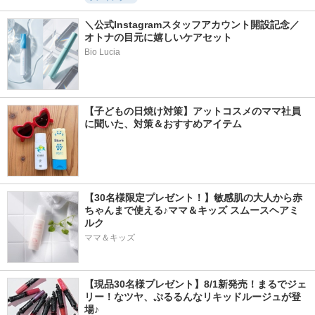
＼公式Instagramスタッフアカウント開設記念／
オトナの目元に嬉しいケアセット
Bio Lucia
【子どもの日焼け対策】アットコスメのママ社員
に聞いた、対策＆おすすめアイテム
【30名様限定プレゼント！】敏感肌の大人から赤
ちゃんまで使える♪ママ＆キッズ スムースヘアミ
ルク
ママ＆キッズ
【現品30名様プレゼント】8/1新発売！まるでジェ
リー！なツヤ、ぷるるんなリキッドルージュが登
場♪