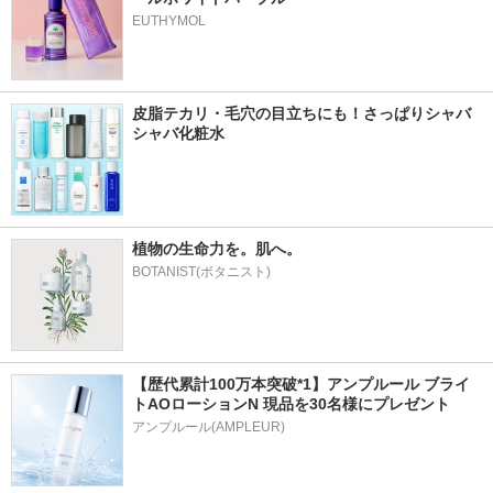
EUTHYMOL
皮脂テカリ・毛穴の目立ちにも！さっぱりシャバ
シャバ化粧水
植物の生命力を。肌へ。
BOTANIST(ボタニスト)
【歴代累計100万本突破*1】アンプルール ブライ
トAOローションN 現品を30名様にプレゼント
アンプルール(AMPLEUR)