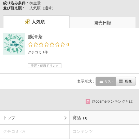
絞り込み条件：
御生堂
並び替え順：
人気順（通常）
人気順
発売日順
腸清茶
0
クチコミ 1件
-
-
美容・健康ドリンク
表示形式：
リスト
画像
@cosmeランキングとは
?
トップ
商品
(1)
クチコミ
コンテンツ
(0)