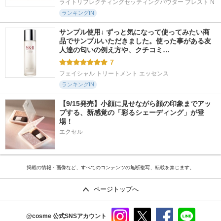
ライトリフレクティングセッティングパウダー プレスト N
ランキングIN
サンプル使用↓ ずっと気になって使ってみたい商
品でサンプルいただきました。使った事がある友
人達の匂いの例え方や、クチコミ…
7
フェイシャル トリートメント エッセンス
ランキングIN
【9/15発売】小顔に見せながら顔の印象までアッ
プする、新感覚の「彩るシェーディング」が登
場！
エクセル
掲載の情報・画像など、すべてのコンテンツの無断複写、転載を禁じます。
ページトップへ
@cosme
公式SNSアカウント