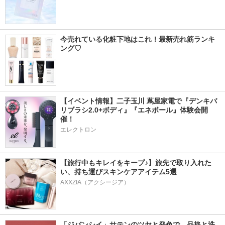
今売れている化粧下地はこれ！最新売れ筋ランキ
ング♡
【イベント情報】二子玉川 蔦屋家電で『デンキバ
リブラシ2.0+ボディ』『エネボール』体験会開
催！
エレクトロン
【旅行中もキレイをキープ♪】旅先で取り入れた
い、持ち運びスキンケアアイテム5選
AXXZIA（アクシージア）
「ジバンシイ」サテンのツヤと発色で、品格と洗