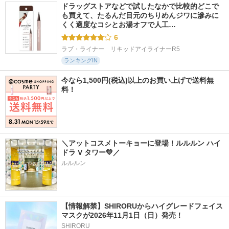
ドラッグストアなどで試したなかで比較的どこで
も買えて、たるんだ目元のちりめんジワに滲みに
くく適度なコシとお湯オフで人工…
6
ラブ・ライナー　リキッドアイライナーR5
ランキングIN
今なら1,500円(税込)以上のお買い上げで送料無
料！
＼アットコスメトーキョーに登場！ルルルン ハイ
ドラ V タワー💛／
ルルルン
【情報解禁】SHIRORUからハイグレードフェイス
マスクが2026年11月1日（日）発売！
SHIRORU