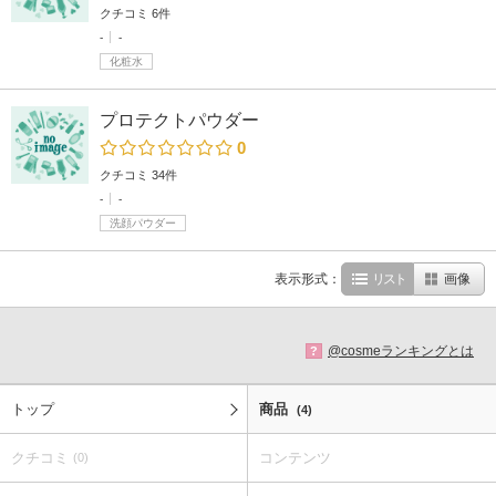
クチコミ 6件
-
-
化粧水
プロテクトパウダー
0
クチコミ 34件
-
-
洗顔パウダー
表示形式：
リスト
画像
@cosmeランキングとは
?
トップ
商品
(4)
クチコミ
コンテンツ
(0)