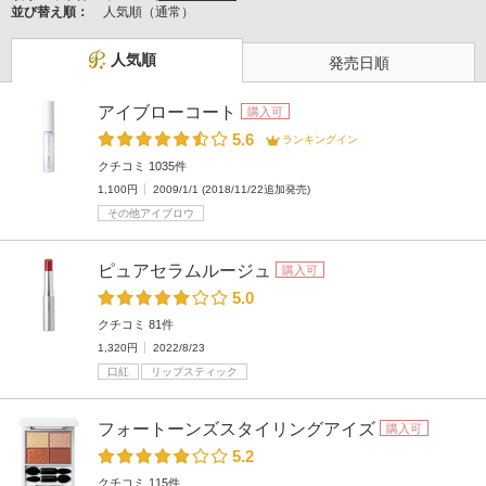
並び替え順：
人気順（通常）
人気順
発売日順
アイブローコート
購入可
5.6
ランキングイン
クチコミ 1035件
1,100円
2009/1/1 (2018/11/22追加発売)
その他アイブロウ
ピュアセラムルージュ
購入可
5.0
クチコミ 81件
1,320円
2022/8/23
口紅
リップスティック
フォートーンズスタイリングアイズ
購入可
5.2
クチコミ 115件