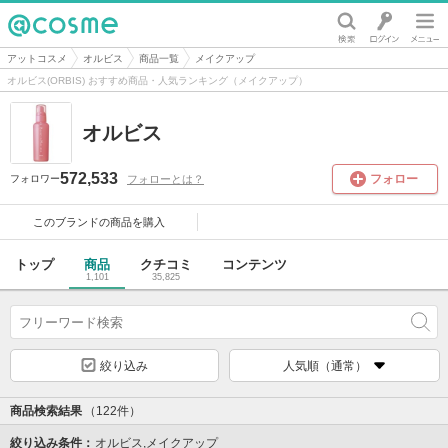
@cosme
アットコスメ
オルビス
商品一覧
メイクアップ
オルビス(ORBIS) おすすめ商品・人気ランキング（メイクアップ）
オルビス
572,533
フォロー
フォローとは？
フォロワー
このブランドの
商品を購入
トップ
商品
クチコミ
コンテンツ
1,101
35,825
絞り込み
人気順（通常）
商品検索結果
（122件）
絞り込み条件：
オルビス,
メイクアップ