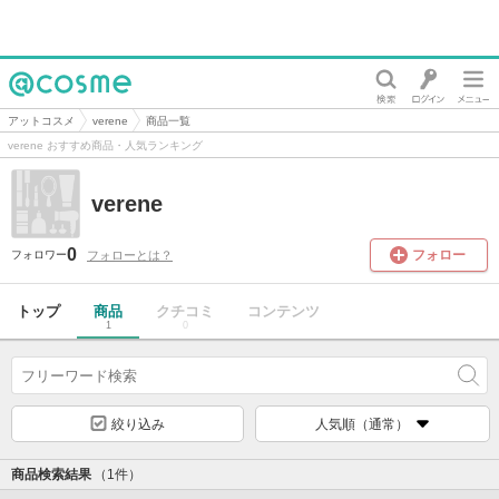
@cosme
アットコスメ
verene
商品一覧
verene おすすめ商品・人気ランキング
verene
0
フォロー
フォローとは？
フォロワー
トップ
商品
クチコミ
コンテンツ
1
0
絞り込み
人気順（通常）
商品検索結果
（1件）