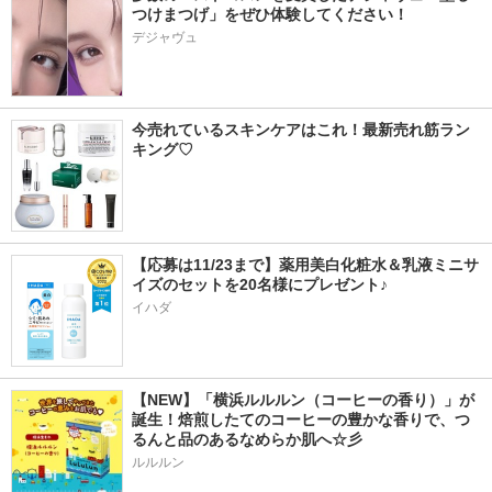
つけまつげ」をぜひ体験してください！
デジャヴュ
今売れているスキンケアはこれ！最新売れ筋ラン
キング♡
【応募は11/23まで】薬用美白化粧水＆乳液ミニサ
イズのセットを20名様にプレゼント♪
イハダ
【NEW】「横浜ルルルン（コーヒーの香り）」が
誕生！焙煎したてのコーヒーの豊かな香りで、つ
るんと品のあるなめらか肌へ☆彡
ルルルン