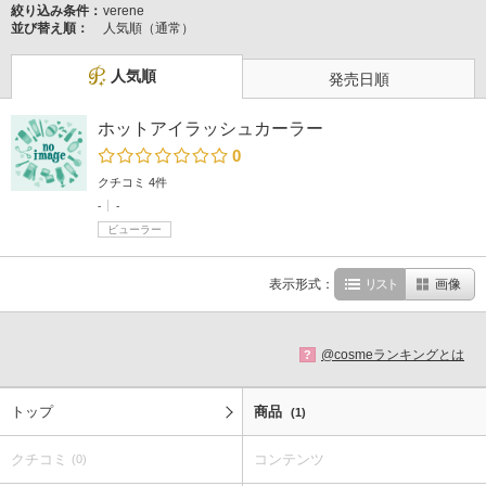
絞り込み条件：
verene
並び替え順：
人気順（通常）
人気順
発売日順
ホットアイラッシュカーラー
0
クチコミ 4件
-
-
ビューラー
表示形式：
リスト
画像
@cosmeランキングとは
?
トップ
商品
(1)
クチコミ
コンテンツ
(0)