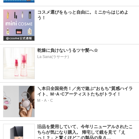
コスメ選びをもっと自由に。ミニからはじめよ
う！
乾燥に負けないうるツヤ髪へ☆
La Sana(ラサーナ)
＼本日全国発売！／光で遊ぶ”おもち”質感ハイラ
イト、M･A･Cアーティストたちがトライ！
M・A・C
旧品を愛用していて、今年リニューアルされたこ
ちらが気になり購入。 帰宅して鏡を見て「え
っ！？」と驚くほどこの製品の良さ…