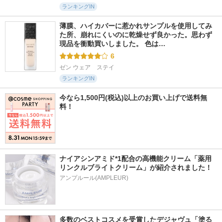
ランキングIN
薄膜、ハイカバーに惹かれサンプルを使用してみ
た所、崩れにくいのに乾燥せず良かった。思わず
現品を衝動買いしました。 色は…
6
ゼン ウェア　ステイ
ランキングIN
今なら1,500円(税込)以上のお買い上げで送料無
料！
ナイアシンアミド*1配合の高機能クリーム「薬用
リンクルブライトクリーム」が紹介されました！
アンプルール(AMPLEUR)
多数のベストコスメを受賞したデジャヴュ「塗る