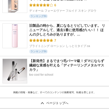
6
ディオール フォーエヴァー フルイド スキン グロウ
ランキングIN
旧製品の時から、夏になるとリピしています。 リ
ニューアルして、過去1番に使用感がいい！！ ほ
んの少しとろみがありますが、…
7
ブライトニング ローション しっとりタイプ ca
ランキングIN
【新発売】まるでまつ毛パーマ級！ダマにならず
繊細な束感を叶える「ディテーリングメタルマス
カラ」
too cool for school
掲載の情報・画像など、すべてのコンテンツの無断複写、転載を禁じます。
ページトップへ