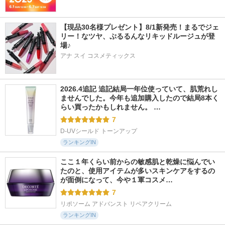
【現品30名様プレゼント】8/1新発売！まるでジェ
リー！なツヤ、ぷるるんなリキッドルージュが登
場♪
アナ スイ コスメティックス
2026.4追記 追記結局一年位使っていて、肌荒れし
ませんでした。今年も追加購入したので結局8本く
らい買ったかもしれません。 …
7
D-UVシールド トーンアップ
ランキングIN
ここ１年くらい前からの敏感肌と乾燥に悩んでい
たのと、使用アイテムが多いスキンケアをするの
が面倒になって、今や１軍コスメ…
7
リポソーム アドバンスト リペアクリーム
ランキングIN