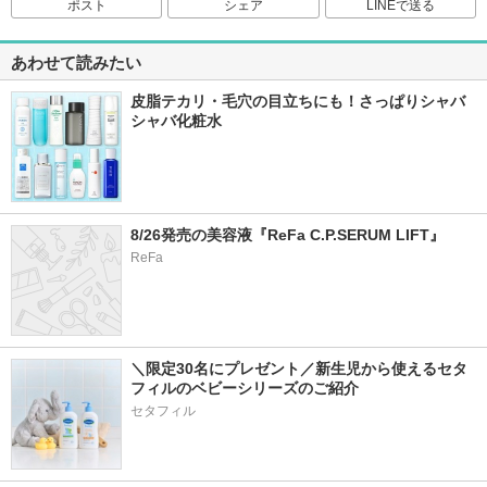
ポスト
シェア
LINEで送る
あわせて読みたい
皮脂テカリ・毛穴の目立ちにも！さっぱりシャバ
シャバ化粧水
8/26発売の美容液『ReFa C.P.SERUM LIFT』
ReFa
＼限定30名にプレゼント／新生児から使えるセタ
フィルのベビーシリーズのご紹介
セタフィル