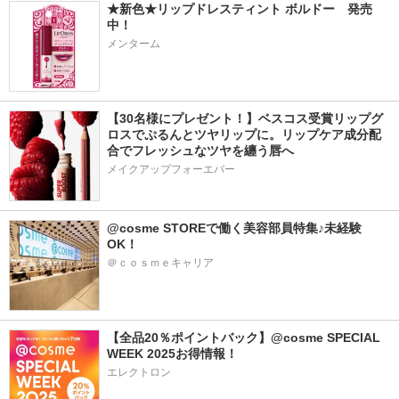
★新色★リップドレスティント ボルドー　発売
中！
メンターム
【30名様にプレゼント！】ベスコス受賞リップグ
ロスでぷるんとツヤリップに。リップケア成分配
合でフレッシュなツヤを纏う唇へ
メイクアップフォーエバー
@cosme STOREで働く美容部員特集♪未経験
OK！
＠ｃｏｓｍｅキャリア
【全品20％ポイントバック】@cosme SPECIAL 
WEEK 2025お得情報！
エレクトロン