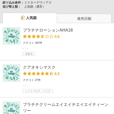
絞り込み条件：
ドクターデヴィアス
並び替え順：
人気順（通常）
人気順
発売日順
プラチナローションAHA18
4.6
クチコミ 397件
-
-
化粧水
クアオキシマスク
6.5
クチコミ 27件
-
-
シートマスク・パック
プラチナクリームエイエイチエイエイティーン
ツー