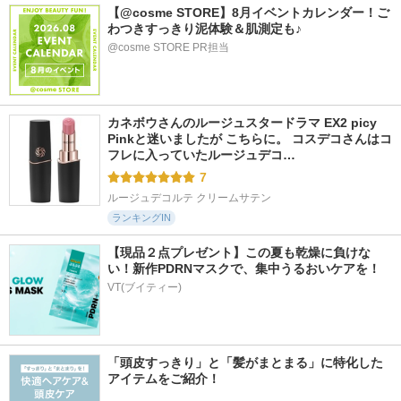
【@cosme STORE】8月イベントカレンダー！ご
わつきすっきり泥体験＆肌測定も♪
@cosme STORE PR担当
カネボウさんのルージュスタードラマ EX2 picy 
Pinkと迷いましたが こちらに。 コスデコさんはコ
フレに入っていたルージュデコ…
7
ルージュデコルテ クリームサテン
ランキングIN
【現品２点プレゼント】この夏も乾燥に負けな
い！新作PDRNマスクで、集中うるおいケアを！
VT(ブイティー)
「頭皮すっきり」と「髪がまとまる」に特化した
アイテムをご紹介！