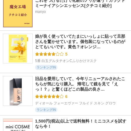
これをつけるだけで化粧のノリが違う！ガラクト
ミーナイアシンエッセンス[クチコミ紹介]
manyo
娘が良く使っていてたまにいっしょに貼って旦那
さんを驚かせています。個包装になっているのが
とてもいいです。黄色？オレンジ…
5
5番 白玉グルタチオンCふりかけマスク
ランキングIN
旧品を愛用していて、今年リニューアルされたこ
ちらが気になり購入。 帰宅して鏡を見て「え
っ！？」と驚くほどこの製品の良さ…
6
ディオール フォーエヴァー フルイド スキン グロウ
ランキングIN
1,500円(税込)以上で送料無料！ミニコスメを試す
なら今！