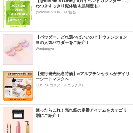
【@cosme STORE】8月イベントカレンダー！ご
わつきすっきり泥体験＆肌測定も♪
@cosme STORE PR担当
【パウダー、どれ選べばいいの？】ウォンジョン
ヨの人気パウダーをご紹介！
Wonjungyo
【先行発売記念特価】αアルブチンセラムがデイリ
ーシートマスクへ！
COSRX(コスアールエックス)
迷ったらこれ！売れ筋の定番アイテムをカテゴリ
別にご紹介！