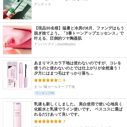
デンティス
【現品30名様】猛暑と冷房の8月、ファンデはもう
脱ぎ捨てよう。「3番トーンアップエッセンス」で
叶える、圧倒的ツヤ陶器肌
ナンバーズイン(numbuzin)
あまりマスカラ下地は使わないのですが、コレを
使うのと使わないのとでは仕上がりが全然違う！ 
夕方にはまつ毛はすっかり落ち…
6
まつパ級カールキープ下地
ランキングIN
乳液も新しくしました。 美白使用で使い心地良く 
化粧水と乳液でライン使いです。 ベスコスに選ば
れるだけあって良いです。
7