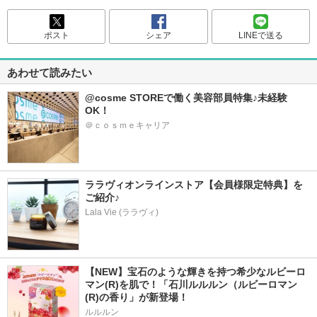
ポスト
シェア
LINEで送る
あわせて読みたい
@cosme STOREで働く美容部員特集♪未経験
OK！
＠ｃｏｓｍｅキャリア
ララヴィオンラインストア【会員様限定特典】を
ご紹介♪
Lala Vie (ララヴィ)
【NEW】宝石のような輝きを持つ希少なルビーロ
マン(R)を肌で！「石川ルルルン（ルビーロマン
(R)の香り」が新登場！
ルルルン