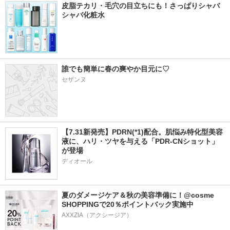
皮脂テカリ・毛穴の目立ちにも！さっぱりシャバ
シャバ化粧水
誰でも簡単に春の爽やか目元に♡
セザンヌ
【7.31新発売】PDRN(*1)配合。肌悩み特化型美容
液に、ハリ・ツヤを与える「PDR-CNショット」
が登場
ディオール
夏のダメージケア＆秋の美容準備に！@cosme 
SHOPPINGで20％ポイントバック実施中