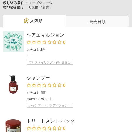
絞り込み条件：
ローズクォーツ
並び替え順：
人気順（通常）
人気順
発売日順
ヘアエマルジョン
0
クチコミ 2件
-
-
プレスタイリング・寝ぐせ直し
シャンプー
0
クチコミ 40件
360ml・2,750円
-
シャンプー・コンディショナー
トリートメント パック
0