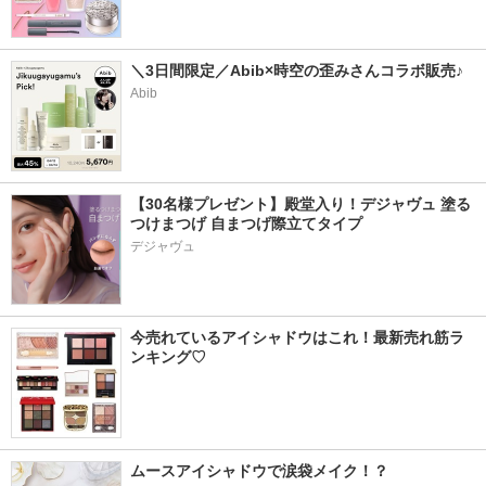
＼3日間限定／Abib×時空の歪みさんコラボ販売♪
Abib
【30名様プレゼント】殿堂入り！デジャヴュ 塗る
つけまつげ 自まつげ際立てタイプ
デジャヴュ
今売れているアイシャドウはこれ！最新売れ筋ラ
ンキング♡
ムースアイシャドウで涙袋メイク！？