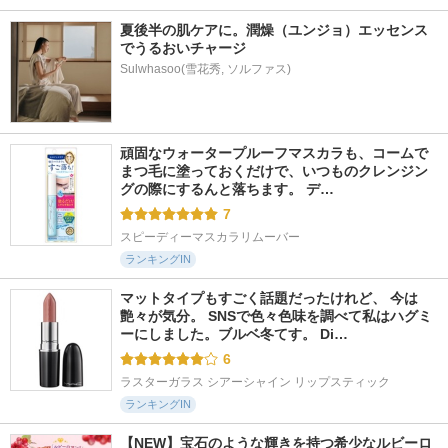
夏後半の肌ケアに。潤燥（ユンジョ）エッセンス
でうるおいチャージ
Sulwhasoo(雪花秀, ソルファス)
頑固なウォータープルーフマスカラも、コームで
まつ毛に塗っておくだけで、いつものクレンジン
グの際にするんと落ちます。 デ…
7
スピーディーマスカラリムーバー
ランキングIN
マットタイプもすごく話題だったけれど、 今は
艶々が気分。 SNSで色々色味を調べて私はハグミ
ーにしました。ブルベ冬てす。 Di…
6
ラスターガラス シアーシャイン リップスティック
ランキングIN
【NEW】宝石のような輝きを持つ希少なルビーロ