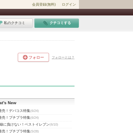
会員登録(無料)
ログイン
私のクチコミ
クチコミする
フォロー
フォローとは？
t's New
発売！デパコス特集
(6/24)
発売！プチプラ特集
(6/24)
線に負けない！ベストイレブン
(6/10)
発売！プチプラ特集
(5/28)