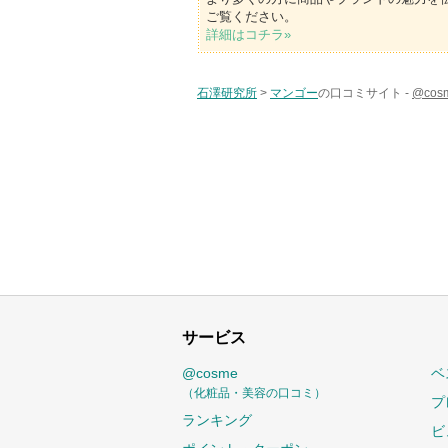
ご覧ください。
詳細はコチラ»
石澤研究所
>
マンゴー
の口コミサイト -
@co
サービス
@cosme
ベ
（化粧品・美容の口コミ）
プ
ランキング
ビ