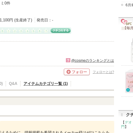
ミ0件
6月
1,100円 (生産終了)
発売日：
-
【毎月
?
@cosmeのランキングとは
フォロー
フォローとは?
)
Q&A
アイテムカテゴリ一覧 (1)
ク
【
デオ
門
】
伝えるために、情報掲載を希望されるメーカー様はぜひこちらを