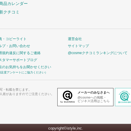
商品カレンダー
新クチコミ
責・コピーライト
運営会社
ルプ・お問い合わせ
サイトマップ
用規約違反に関するご連絡
@cosmeクチコミランキングについて
スタマーサポートブログ
在のお気持ちをお聞かせください
満足度アンケートにご協力ください）
写・転載を禁じます。
メーカーのみなさまへ
人差がありますのでご注意ください。
@cosmeへの掲載・
ビジネス活用はこちら
copyright©istyle,inc.