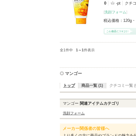
0
-pt
クチコ
[
洗顔フォーム
]
税込価格：
120g・
全1件中
1～1
件表示
マンゴー
トップ
商品一覧 (1)
クチコミ一覧 (0
マンゴー
関連アイテムカテゴリ
洗顔フォーム
メーカー関係者の皆様へ
より多くの方に商品やブランドの魅力を