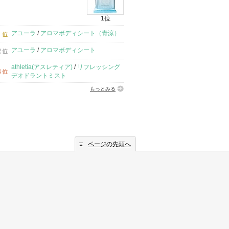
1位
アユーラ
/
アロマボディシート（青涼）
アユーラ
/
アロマボディシート
athletia(アスレティア)
/
リフレッシング
デオドラントミスト
もっとみる
ページの先頭へ