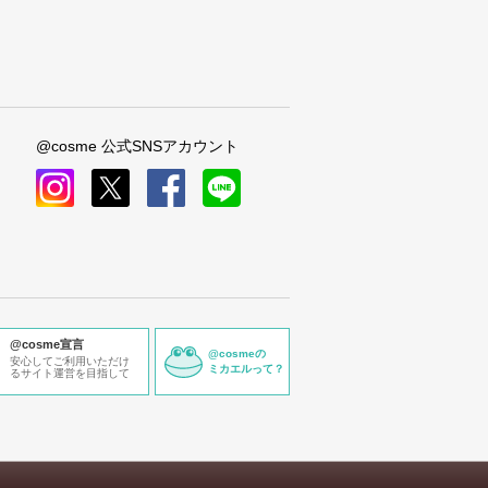
@cosme 公式SNSアカウント
instagram
x
facebook
line
@cosme宣言
@cosmeの
安心してご利用いただけ
ミカエルって？
るサイト運営を目指して