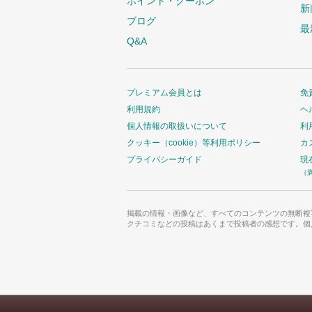
ポイント・クーポン
新
ブログ
最
Q&A
プレミアム会員とは
免
利用規約
ヘ
個人情報の取扱いについて
利
クッキー（cookie）等利用ポリシー
カ
プライバシーガイド
現
（
掲載の情報・画像など、すべてのコンテンツの無断複
クチコミなどの投稿はあくまで投稿者の感想です。個