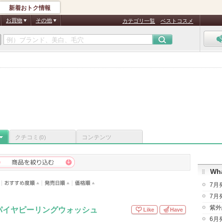
新着おトク情報
お買物
その他
カテゴリ一覧
ベストコスメ
クチコミ
コンテンツ
(0)
Wha
7月
7月
紫外
パイヤピーリングウォッシュ
Like
Have
6月