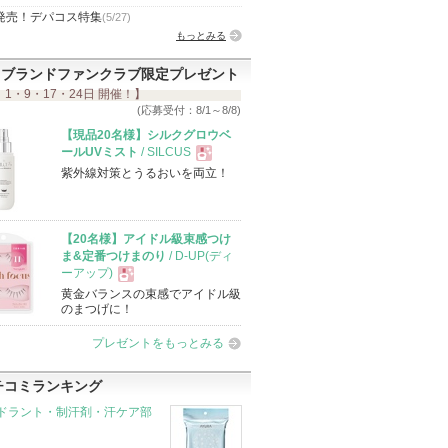
発売！デパコス特集
(5/27)
もっとみる
ブランドファンクラブ限定プレゼント
 1・9・17・24日 開催！】
(応募受付：8/1～8/8)
【現品20名様】シルクグロウベ
ールUVミスト
/ SILCUS
紫外線対策とうるおいを両立！
現
品
【20名様】アイドル級束感つけ
ま&定番つけまのり
/ D-UP(ディ
ーアップ)
黄金バランスの束感でアイドル級
現
のまつげに！
プレゼントをもっとみる
品
チコミランキング
ドラント・制汗剤・汗ケア部