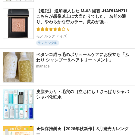
【追記】 追加購入した M-03 陽杏 -HARUANZU 
こちらが想像以上に大当たりでした。 名前の通
り、やわらかな杏カラー。黄みが強…
6
モノ ルック アイズ
ランキングIN
ペタンコ猫っ毛のボリュームケアにお役立ち「ふ
わり シャンプー＆ヘアトリートメント」
manage
皮脂テカリ・毛穴の目立ちにも！さっぱりシャバ
シャバ化粧水
★保存推奨★【2026年秋新作】8月発売カレンダ
ー