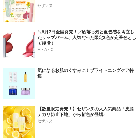
セザンヌ
＼8月7日全国発売！／洒落っ気と血色感を両立し
たリップバーム、人気だった限定2色が定番色とし
て復活！
M・A・C
気になるお肌のくすみに！ブライトニングケア特
集
【数量限定発売！】セザンヌの大人気商品「皮脂
テカリ防止下地」から新色が登場♪
セザンヌ