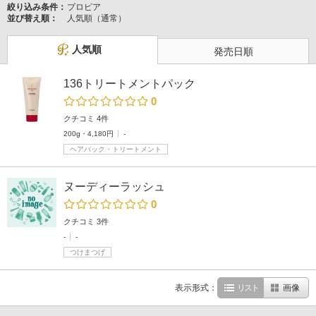
絞り込み条件：
プロピア
並び替え順：
人気順（通常）
人気順
発売日順
136トリートメントパック
0
クチコミ 4件
200g・4,180円
-
ヘアパック・トリートメント
ヌーディーラッシュ
0
クチコミ 3件
-
-
つけまつげ
表示形式：
リスト
画像