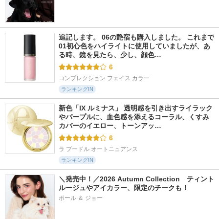
追記します。 06の艶宿も購入しました。 これまで
01初心色をハイライトに使用していましたが、あ
る時、鏡を見たら、少し、顔色…
6
コンプレクション フェイス カラー
ランキングIN
新色「IX ルミナス」 透明感を引き出すライラック
やパープルに、血色感を添えるコーラル、くすみ
カバーのイエロー、トーンアッ…
6
ラ プードル オートニュアンス
ランキングIN
＼発売中！／2026 Autumn Collection　ティント
ルージュやアイカラー、限定のチークも！
ポール ＆ ジョー