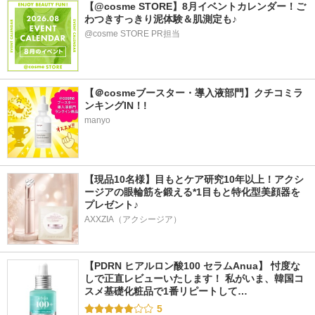
【@cosme STORE】8月イベントカレンダー！ご
わつきすっきり泥体験＆肌測定も♪
@cosme STORE PR担当
【＠cosmeブースター・導入液部門】クチコミラ
ンキングIN！!
manyo
【現品10名様】目もとケア研究10年以上！アクシ
ージアの眼輪筋を鍛える*1目もと特化型美顔器を
プレゼント♪
AXXZIA（アクシージア）
【PDRN ヒアルロン酸100 セラムAnua】 忖度な
しで正直レビューいたします！ 私がいま、韓国コ
スメ基礎化粧品で1番リピートして…
5