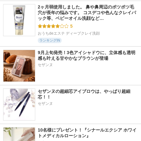
2ヶ月弱使用しました。 鼻や鼻周辺のポツポツ毛
穴が長年の悩みです。 コスデコや色んなクレイパ
ック等、ベビーオイル洗顔など…
5
おうちdeエステ ディープクレイ洗顔
ランキングIN
9月上旬発売！3色アイシャドウに、立体感も透明
感も叶える甘やかなブラウンが登場
セザンヌの超細芯アイブロウは、やっぱり超細
芯！！
セザンヌ
10名様にプレゼント！『シナールエクシア ホワイ
トメディカルローション』