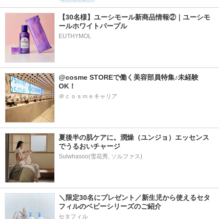
【30名様】ユーシモール新商品情報②｜ユーシモ
ールホワイトパープル
EUTHYMOL
@cosme STOREで働く美容部員特集♪未経験
OK！
＠ｃｏｓｍｅキャリア
夏後半の肌ケアに。潤燥（ユンジョ）エッセンス
でうるおいチャージ
Sulwhasoo(雪花秀, ソルファス)
＼限定30名にプレゼント／新生児から使えるセタ
フィルのベビーシリーズのご紹介
セタフィル