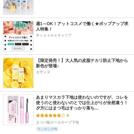
週1～OK！アットコスメで働く★ポップアップ求
人特集！
＠ｃｏｓｍｅキャリア
【限定発売！】大人気の皮脂テカリ防止下地から
新色が登場♪
セザンヌ
あまりマスカラ下地は使わないのですが、コレを
使うのと使わないのとでは仕上がりが全然違う！ 
夕方にはまつ毛はすっかり落ち…
6
まつパ級カールキープ下地
ランキングIN