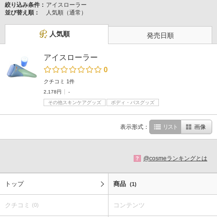
絞り込み条件：
アイスローラー
並び替え順：
人気順（通常）
人気順
発売日順
アイスローラー
0
クチコミ 1件
2,178円
-
その他スキンケアグッズ
ボディ・バスグッズ
表示形式：
リスト
画像
@cosmeランキングとは
?
トップ
商品
(1)
クチコミ
コンテンツ
(0)