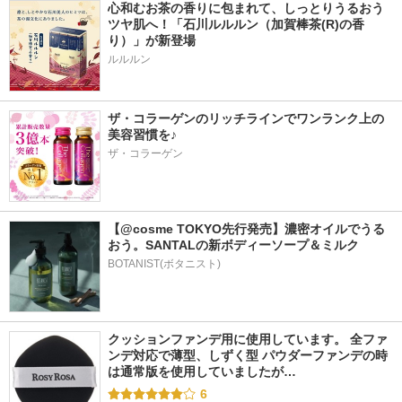
心和むお茶の香りに包まれて、しっとりうるおう
ツヤ肌へ！「石川ルルルン（加賀棒茶(R)の香
り）」が新登場
ザ・コラーゲンのリッチラインでワンランク上の
美容習慣を♪
ザ・コラーゲン
【@cosme TOKYO先行発売】濃密オイルでうる
おう。SANTALの新ボディーソープ＆ミルク
BOTANIST(ボタニスト)
クッションファンデ用に使用しています。 全ファ
ンデ対応で薄型、しずく型 パウダーファンデの時
は通常版を使用していましたが…
6