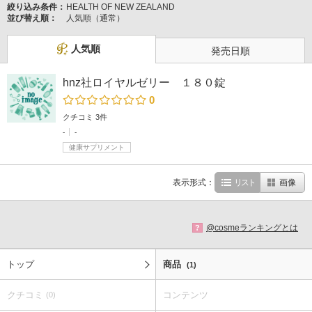
絞り込み条件：
HEALTH OF NEW ZEALAND
並び替え順：
人気順（通常）
人気順
発売日順
hnz社ロイヤルゼリー １８０錠
0
クチコミ 3件
-
-
健康サプリメント
表示形式：
リスト
画像
@cosmeランキングとは
?
トップ
商品
(1)
クチコミ
コンテンツ
(0)