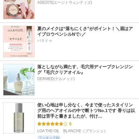
AGE20'S(エージトウェンティズ)
夏のメイクは“落ちにくさ”がポイント！＼眉はア
イブロウペンシルNで♪／
パラドゥ
落としながら満たす、毛穴用ディープクレンジン
グ『毛穴クリアオイル』
使い心地は申し分なく、今まで使ったスタイリン
グ用のヘアオイルの中で断トツNo.1です 香りは以
前は苦手と書きましたが、付け…
6
LOA THE OIL　BLANCHE（ブランシュ）
ランキングIN