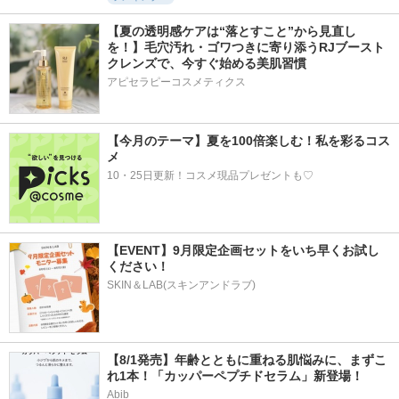
【夏の透明感ケアは“落とすこと”から見直し
を！】毛穴汚れ・ゴワつきに寄り添うRJブースト
クレンズで、今すぐ始める美肌習慣
アピセラピーコスメティクス
【今月のテーマ】夏を100倍楽しむ！私を彩るコス
メ
10・25日更新！コスメ現品プレゼントも♡
【EVENT】9月限定企画セットをいち早くお試し
ください！
SKIN＆LAB(スキンアンドラブ)
【8/1発売】年齢とともに重ねる肌悩みに、まずこ
れ1本！「カッパーペプチドセラム」新登場！
Abib