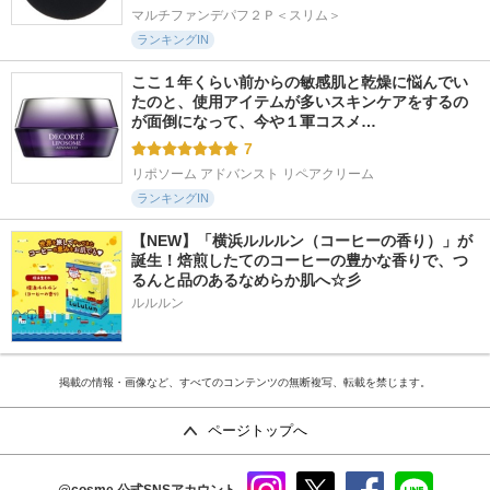
マルチファンデパフ２Ｐ＜スリム＞
ランキングIN
ここ１年くらい前からの敏感肌と乾燥に悩んでい
たのと、使用アイテムが多いスキンケアをするの
が面倒になって、今や１軍コスメ…
7
リポソーム アドバンスト リペアクリーム
ランキングIN
【NEW】「横浜ルルルン（コーヒーの香り）」が
誕生！焙煎したてのコーヒーの豊かな香りで、つ
るんと品のあるなめらか肌へ☆彡
ルルルン
掲載の情報・画像など、すべてのコンテンツの無断複写、転載を禁じます。
ページトップへ