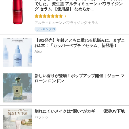
でした。 資生堂 アルティミューン パワライジン
グ セラム 【使用感】 なめらか…
7
アルティミューン パワライジング セラム
ランキングIN
【8/1発売】年齢とともに重ねる肌悩みに、まずこ
れ1本！「カッパーペプチドセラム」新登場！
Abib
新しい香りが登場！ポップアップ開催｜ジョー マ
ローン ロンドン
崩れにくいメイクは“潤い”がカギ　　保湿UV下地
パラドゥ