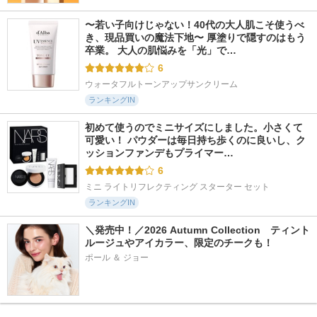
〜若い子向けじゃない！40代の大人肌こそ使うべ
き、現品買いの魔法下地〜 厚塗りで隠すのはもう
卒業。 大人の肌悩みを「光」で…
6
ウォータフルトーンアップサンクリーム
ランキングIN
初めて使うのでミニサイズにしました。小さくて
可愛い！ パウダーは毎日持ち歩くのに良いし、ク
ッションファンデもプライマー…
6
ミニ ライトリフレクティング スターター セット
ランキングIN
＼発売中！／2026 Autumn Collection　ティント
ルージュやアイカラー、限定のチークも！
ポール ＆ ジョー