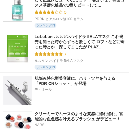
しで正直レビューいたします！ 私がいま、韓国コ
スメ基礎化粧品で1番リピートして…
5
PDRN ヒアルロン酸100 セラム
ランキングIN
LuLuLun ルルルンハイドラ 5ALAマスク これ発
売を知った時からずっと欲しくて ロフトなどに寄
った時とか　探してましたが PLAZ…
7
ルルルン ハイドラ 5ALA マスク
ランキングIN
肌悩み特化型美容液に、ハリ・ツヤを与える
「PDR-CNショット」が登場
クリーミーでムースのような質感に惚れ惚れ。官
能的な血色感を叶えるブラッシュ がデビュー！
NARS