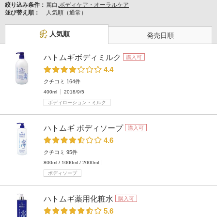
絞り込み条件：
麗白,
ボディケア・オーラルケア
並び替え順：
人気順（通常）
人気順
発売日順
ハトムギボディミルク
購入可
4.4
クチコミ 164件
400ml
2018/9/5
ボディローション・ミルク
ハトムギ ボディソープ
購入可
4.6
クチコミ 95件
800ml / 1000ml / 2000ml
-
ボディソープ
ハトムギ薬用化粧水
購入可
5.6