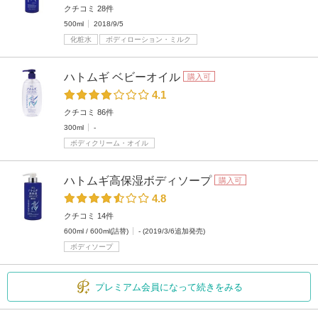
クチコミ 28件
500ml
2018/9/5
化粧水
ボディローション・ミルク
ハトムギ ベビーオイル
購入可
4.1
クチコミ 86件
300ml
-
ボディクリーム・オイル
ハトムギ高保湿ボディソープ
購入可
4.8
クチコミ 14件
600ml / 600ml(詰替)
- (2019/3/6追加発売)
ボディソープ
プレミアム会員になって続きをみる