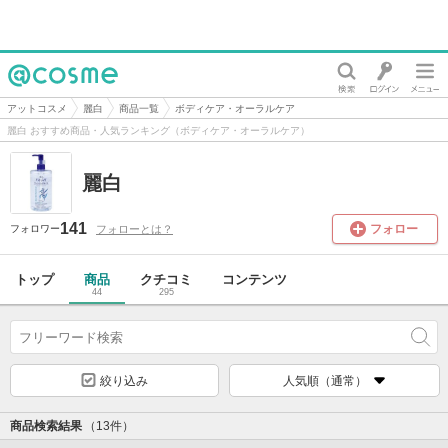
@cosme
アットコスメ
麗白
商品一覧
ボディケア・オーラルケア
麗白 おすすめ商品・人気ランキング（ボディケア・オーラルケア）
麗白
141
フォロー
フォローとは？
フォロワー
トップ
商品
クチコミ
コンテンツ
44
295
絞り込み
人気順（通常）
商品検索結果
（13件）