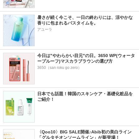
暑さが続く今こそ、一日の終わりには、涼やかな
香りに包まれるバスタイムを。
アユーラ
今日は"やわらかい目元"の日。3650 WP(ウォータ
ープルーフ)マスカラブラウンの選び方
3650（san roku go zero）
日本でも話題！韓国のスキンケア・基礎化粧品を
ご紹介！
〈Qoo10〉BIG SALE開催♪Abib初の美白ライン
「グルタチオンソームライン」が新登場！