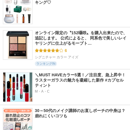
キング♡
オンライン限定の〝152囁咲〟を購入出来たので、
追記します。 公式によると、 同系色で美しいレイ
ヤリングに仕上がるモーブト…
6
シグニチャー カラー アイズ
ランキングIN
＼MUST HAVEカラー5選！／注目度、急上昇中！
ラスターガラスの魅力を凝縮した新作 #カプセル
ティント
M・A・C
30～50代のメイク講師のお直しポーチの中身は？
崩れにくいコツも