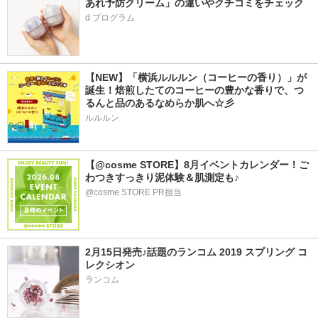
あれ予防クリーム」の違いやクチコミをチェック
d プログラム
【NEW】「横浜ルルルン（コーヒーの香り）」が
誕生！焙煎したてのコーヒーの豊かな香りで、つ
るんと品のあるなめらか肌へ☆彡
ルルルン
【@cosme STORE】8月イベントカレンダー！ご
わつきすっきり泥体験＆肌測定も♪
@cosme STORE PR担当
2月15日発売♪話題のランコム 2019 スプリング コ
レクシオン
ランコム