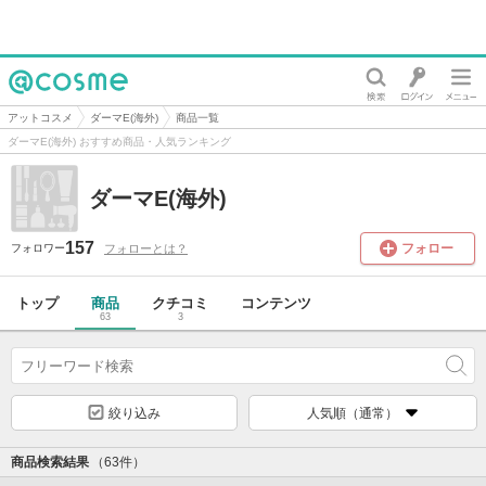
@cosme
アットコスメ
ダーマE(海外)
商品一覧
ダーマE(海外) おすすめ商品・人気ランキング
ダーマE(海外)
157
フォロー
フォローとは？
フォロワー
トップ
商品
クチコミ
コンテンツ
63
3
絞り込み
人気順（通常）
商品検索結果
（63件）