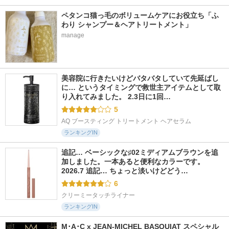
ペタンコ猫っ毛のボリュームケアにお役立ち「ふ
わり シャンプー＆ヘアトリートメント」
manage
美容院に行きたいけどバタバタしていて先延ばし
に… というタイミングで救世主アイテムとして取
り入れてみました。 2.3日に1回…
5
AQ ブースティング トリートメント ヘアセラム
ランキングIN
追記… ベーシックな♯02ミディアムブラウンを追
加しました。一本あると便利なカラーです。 
2026.7 追記… ちょっと淡いけどどう…
6
クリーミータッチライナー
ランキングIN
M･A･C x JEAN-MICHEL BASQUIAT スペシャル