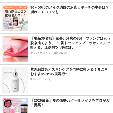
30～50代のメイク講師のお直しポーチの中身は？
崩れにくいコツも
【現品30名様】猛暑と冷房の8月、ファンデはもう
脱ぎ捨てよう。「3番トーンアップエッセンス」で
叶える、圧倒的ツヤ陶器肌
ナンバーズイン(numbuzin)
紫外線対策とスキンケアを同時に叶える！夏こそ
おすすめの“UV美容液”
IOPE(アイオペ)
【2026最新】夏の微熱vsクールメイクをプロがガ
チ提案！