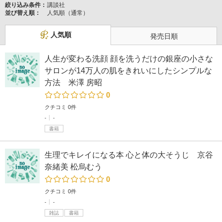
絞り込み条件：
講談社
並び替え順：
人気順（通常）
人気順
発売日順
人生が変わる洗顔 顔を洗うだけの銀座の小さな
サロンが14万人の肌をきれいにしたシンプルな
方法 米澤 房昭
0
クチコミ 0件
-
-
書籍
生理でキレイになる本 心と体の大そうじ 京谷
奈緒美 松烏むう
0
クチコミ 0件
-
-
雑誌
書籍