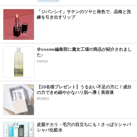
「ジバンシイ」サテンのツヤと発色で、品格と洗
練を引き出すリップ
＠cosme編集部に魔女工場の商品が紹介されまし
た♪
manyo
【10名様プレゼント】うるおい不足の方に！成分
の力できめ細やかなハリ肌へ導く美容液
IROIKU
皮脂テカリ・毛穴の目立ちにも！さっぱりシャバ
シャバ化粧水