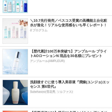
＼10.7先行発売／ベスコス受賞の高機能土台化粧
水が進化！リアルな使用感をいち早くレポート！
d プログラム
【歴代累計100万本突破*1】アンプルール ブライ
トAOローションN 現品を30名様にプレゼント
アンプルール(AMPLEUR)
洗顔後すぐに使う導入美容液『潤燥(ユンジョ)エッ
センス 第6世代』