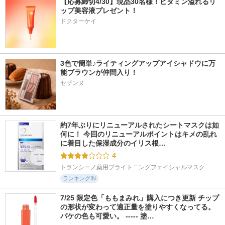
【応募締切4/30】現品30名様！ビタミン溢れるリ
ップ美容液プレゼント！
ドクターケイ
3色で簡単♪ライティングアップアイシャドウに万
能ブラウンが仲間入り！
セザンヌ
約7年ぶりにリニューアルされたシートマスクは如
何に！ 今回のリニューアルポイントはキメの乱れ
に着目した保湿成分のイリス根…
4
トランシーノ薬用ブライトニングフェイシャルマスク
ランキングIN
7/25 限定色「ももまみれ」購入につき更新 チップ
の形状が変わって適正量を塗りやすくなってる。
パケの色も可愛い。 ----- 塗…