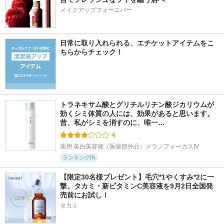
メイクアップフォーエバー
日常に取り入れられる、エチケットアイテムをこ
ちらからチェック！
トラネキサム酸とグリチルリチン酸ジカリウムが
効くシミ体質の人には、効果があると思います。 
昔、私がシミを消すのに、唯一…
4
薬用 美白美容液（医薬部外品）メラノフォーカスIV
ランキングIN
【限定30名様プレゼント】毛穴*1やくすみ*2に一
撃。タカミ・新ビタミンC美容液を9月2日全国発
売前にお試し！
タカミ