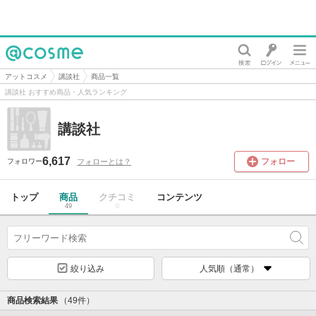
@cosme
アットコスメ
講談社
商品一覧
講談社 おすすめ商品・人気ランキング
講談社
6,617
フォロー
フォローとは？
フォロワー
トップ
商品
クチコミ
コンテンツ
49
0
絞り込み
人気順（通常）
商品検索結果
（49件）