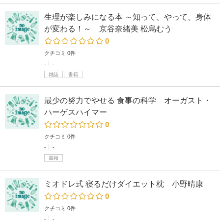
生理が楽しみになる本 ～知って、やって、身体
が変わる！～ 京谷奈緒美 松烏むう
0
クチコミ 0件
-
-
雑誌
書籍
最少の努力でやせる 食事の科学 オーガスト・
ハーゲスハイマー
0
クチコミ 0件
-
-
書籍
ミオドレ式 寝るだけダイエット枕 小野晴康
0
クチコミ 0件
-
-