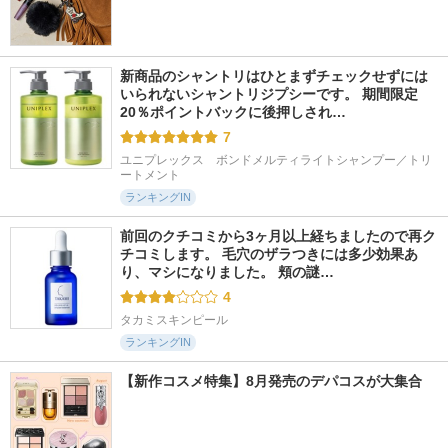
新商品のシャントリはひとまずチェックせずには
いられないシャントリジプシーです。 期間限定
20％ポイントバックに後押しされ…
7
ユニプレックス　ボンドメルティライトシャンプー／トリ
ートメント
ランキングIN
前回のクチコミから3ヶ月以上経ちましたので再ク
チコミします。 毛穴のザラつきには多少効果あ
り、マシになりました。 頬の謎…
4
タカミスキンピール
ランキングIN
【新作コスメ特集】8月発売のデパコスが大集合