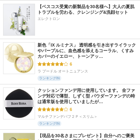
【ベスコス受賞の新製品を30名様へ】大人の夏肌
トラブルを労わる、クレンジング&洗顔セット
エレクトロン
新色「IX ルミナス」 透明感を引き出すライラック
やパープルに、血色感を添えるコーラル、くすみ
カバーのイエロー、トーンアッ…
6
ラ プードル オートニュアンス
ランキングIN
クッションファンデ用に使用しています。 全ファ
ンデ対応で薄型、しずく型 パウダーファンデの時
は通常版を使用していましたが…
6
マルチファンデパフ２Ｐ＜スリム＞
ランキングIN
【現品を30名さまにプレゼント】自分へのご褒美