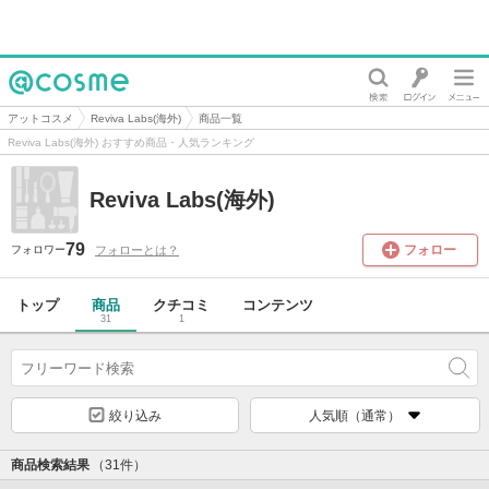
@cosme
アットコスメ
Reviva Labs(海外)
商品一覧
Reviva Labs(海外) おすすめ商品・人気ランキング
Reviva Labs(海外)
79
フォロー
フォローとは？
フォロワー
トップ
商品
クチコミ
コンテンツ
31
1
絞り込み
人気順（通常）
商品検索結果
（31件）