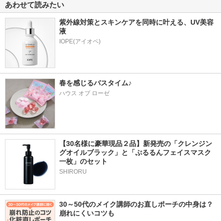
あわせて読みたい
紫外線対策とスキンケアを同時に叶える、UV美容
液
春を感じるバスタイム♪
ハウス オブ ローゼ
【30名様に豪華現品２品】新発売の「クレンジン
グオイルブラック」と「ぷるるんフェイスマスク
一枚」のセット
SHIRORU
30～50代のメイク講師のお直しポーチの中身は？
崩れにくいコツも