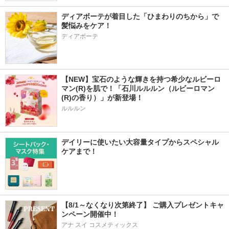
ディアボーテが着目した「ひまわりのちから」で
髪悩みをケア！
ディアボーテ
【NEW】宝石のような輝きを持つ希少なルビーロ
マン(R)を肌で！「石川ルルルン（ルビーロマン
(R)の香り）」が新登場！
ルルルン
デイリーに使いたい大容量タイプからスペシャル
ケアまで！
【8/1～なくなり次第終了】 ご購入プレゼントキャ
ンペーン開催中！
アナ スイ コスメティックス