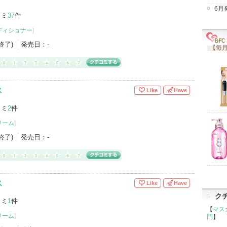
6月
コミ
37
件
ディショナー
]
産終了)
発売日：
-
【毎月
ス
Like
Have
コミ
2
件
リーム
]
産終了)
発売日：
-
ス
Like
Have
ク
コミ
1
件
【
マス
リーム
]
門
】