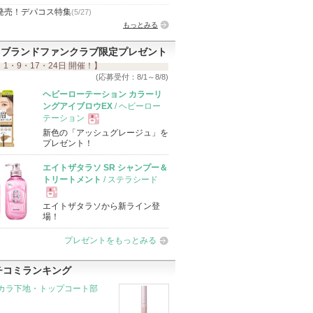
発売！デパコス特集
(5/27)
もっとみる
ブランドファンクラブ限定プレゼント
 1・9・17・24日 開催！】
(応募受付：8/1～8/8)
ヘビーローテーション カラーリ
ングアイブロウEX
/ ヘビーロー
テーション
新色の「アッシュグレージュ」を
現
プレゼント！
エイトザタラソ SR シャンプー＆
品
トリートメント
/ ステラシード
エイトザタラソから新ライン登
現
場！
プレゼントをもっとみる
品
チコミランキング
カラ下地・トップコート部