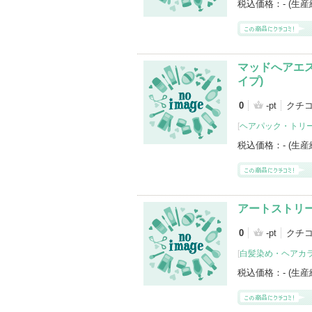
税込価格：
- (生
マッドへアエ
イプ)
0
-pt
クチ
[
ヘアパック・トリ
税込価格：
- (生
アートストリ
0
-pt
クチ
[
白髪染め・ヘアカ
税込価格：
- (生