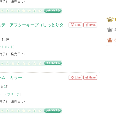
産終了)
発売日：
-
ステ アフターキープ（しっとりタ
Like
Have
コミ
1
件
ートメント
]
産終了)
発売日：
-
ーム カラー
Like
Have
コミ
1
件
ラー・ブリーチ
]
産終了)
発売日：
-