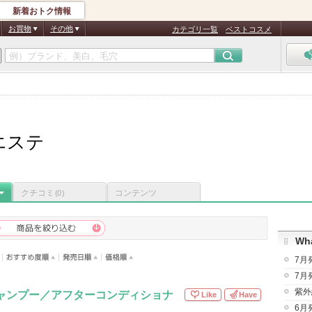
新着おトク情報
お買物
その他
カテゴリ一覧
ベストコスメ
エステ
クチコミ
コンテンツ
(0)
Wha
7月
7月
紫外
シャンプー／アフターコンディショナ
Like
Have
6月