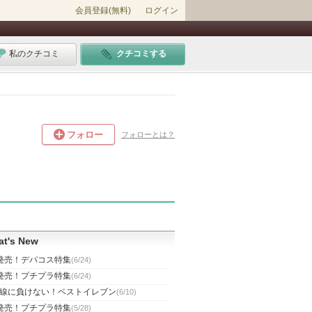
会員登録(無料)
ログイン
私のクチコミ
クチコミする
フォロー
フォローとは？
t's New
発売！デパコス特集
(6/24)
発売！プチプラ特集
(6/24)
線に負けない！ベストイレブン
(6/10)
発売！プチプラ特集
(5/28)