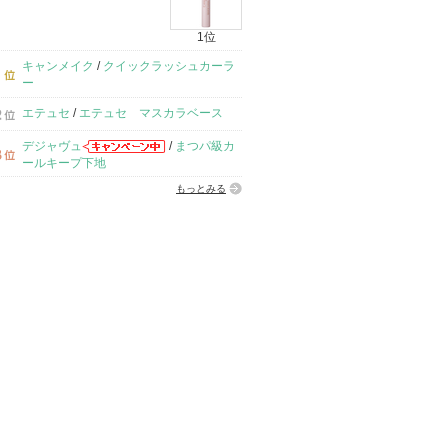
1位
キャンメイク
/
クイックラッシュカーラ
ー
エテュセ
/
エテュセ マスカラベース
デジャヴュ
/
まつパ級カ
ールキープ下地
もっとみる