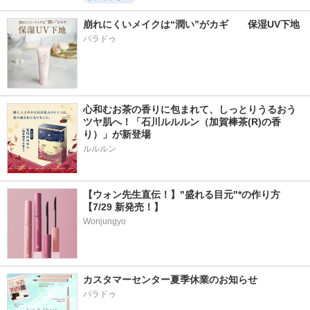
崩れにくいメイクは“潤い”がカギ　　保湿UV下地
パラドゥ
心和むお茶の香りに包まれて、しっとりうるおう
ツヤ肌へ！「石川ルルルン（加賀棒茶(R)の香
り）」が新登場
【ウォン先生直伝！】"盛れる目元"*の作り方
【7/29 新発売！】
Wonjungyo
カスタマーセンター夏季休業のお知らせ
パラドゥ