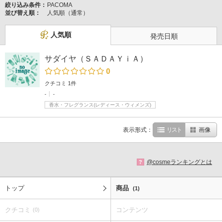
絞り込み条件：
PACOMA
並び替え順：
人気順（通常）
人気順
発売日順
サダイヤ（ＳＡＤＡＹｉＡ）
0
クチコミ 1件
-
-
香水・フレグランス(レディース・ウィメンズ)
表示形式：
リスト
画像
@cosmeランキングとは
?
トップ
商品
(1)
クチコミ
コンテンツ
(0)