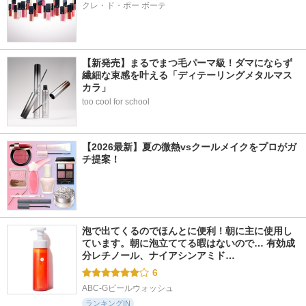
クレ・ド・ポー ボーテ
【新発売】まるでまつ毛パーマ級！ダマにならず
繊細な束感を叶える「ディテーリングメタルマス
カラ」
too cool for school
【2026最新】夏の微熱vsクールメイクをプロがガ
チ提案！
泡で出てくるのでほんとに便利！朝に主に使用し
ています。朝に泡立ててる暇はないので… 有効成
分レチノール、ナイアシンアミド…
6
ABC-Gピールウォッシュ
ランキングIN