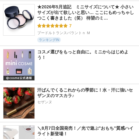
★2026年5月追記　ミニサイズについて★ 小さい
サイズが出て欲しいと思い… ここにもめっちゃし
つこく書きました（笑） 待望のミ…
7
プードルトランスパラントｎ Ｍ
ランキングIN
コスメ選びをもっと自由に。ミニからはじめよ
う！
汗ばんでくるこれからの季節に！水・汗に強いセ
ザンヌのマスカラ♪
セザンヌ
＼8月7日全国発売！／光で遊ぶ”おもち”質感ハイ
ライト新登場！