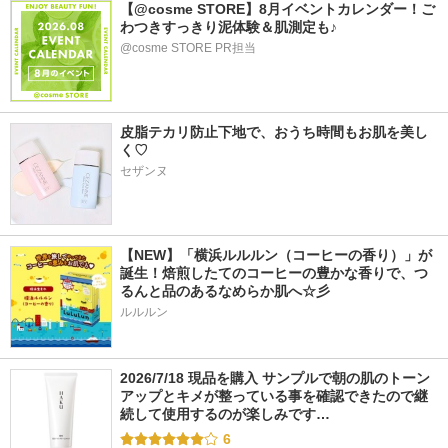
【@cosme STORE】8月イベントカレンダー！ご
わつきすっきり泥体験＆肌測定も♪
@cosme STORE PR担当
皮脂テカリ防止下地で、おうち時間もお肌を美し
く♡
セザンヌ
【NEW】「横浜ルルルン（コーヒーの香り）」が
誕生！焙煎したてのコーヒーの豊かな香りで、つ
るんと品のあるなめらか肌へ☆彡
ルルルン
2026/7/18 現品を購入 サンプルで朝の肌のトーン
アップとキメが整っている事を確認できたので継
続して使用するのが楽しみです…
6