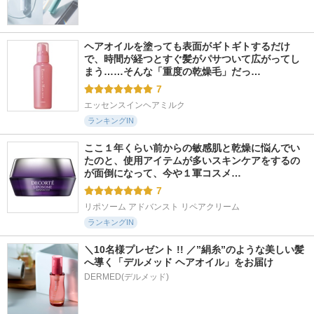
ヘアオイルを塗っても表面がギトギトするだけ
で、時間が経つとすぐ髪がパサついて広がってし
まう……そんな「重度の乾燥毛」だっ…
7
エッセンスインヘアミルク
ランキングIN
ここ１年くらい前からの敏感肌と乾燥に悩んでい
たのと、使用アイテムが多いスキンケアをするの
が面倒になって、今や１軍コスメ…
7
リポソーム アドバンスト リペアクリーム
ランキングIN
＼10名様プレゼント !! ／”絹糸”のような美しい髪
へ導く「デルメッド ヘアオイル」をお届け
DERMED(デルメッド)