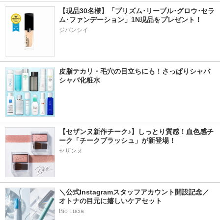
【現品30名様】「プリズム･リーブル･グロウ･セラ
ム･ファンデーション」1N現品をプレゼント！ 
ジバンシイ
皮脂テカリ・毛穴の目立ちにも！さっぱりシャバ
シャバ化粧水
【セザンヌ新作チーク♪】しっとり質感！血色感チ
ーク「チークブラッシュ」が新登場！
セザンヌ
＼公式Instagramスタッフアカウント開設記念／
オトナの目元に嬉しいケアセット
Bio Lucia