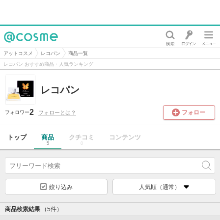
@cosme
アットコスメ
レコパン
商品一覧
レコパン おすすめ商品・人気ランキング
レコパン
2
フォロー
フォローとは？
フォロワー
トップ
商品
クチコミ
コンテンツ
5
0
絞り込み
人気順（通常）
商品検索結果
（5件）