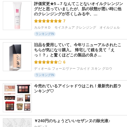
評価変更★5→7 なんてことないオイルクレンジン
グだと思っていましたが、肌の状態が悪い時に他
のクレンジングが尽くしみる中、…
7
カルテＨＤ　モイスチュア クレンジング　オイルジェル
ランキングIN
旧品を愛用していて、今年リニューアルされたこ
ちらが気になり購入。 帰宅して鏡を見て「え
っ！？」と驚くほどこの製品の良さ…
6
ディオール フォーエヴァー フルイド スキン グロウ
ランキングIN
今売れているアイシャドウはこれ！最新売れ筋ラ
ンキング♡
￥240円のちょうどいいセザンヌの除光液♪
セザンヌ