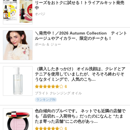
リーズをおトクに試せる！トライアルキット発売
中
オバジ
＼発売中！／2026 Autumn Collection　ティント
ルージュやアイカラー、限定のチークも！
ポール ＆ ジョー
（購入したきっかけ） オイル洗顔は、クレドとア
テニアを使用していましたが、そろそろ終わりそ
うなタイミングで、人気のこち…
6
ブライト クレンジング オイル
ランキングIN
色白傾向のブルベです。 ネットでも近隣の店舗で
も「品切れ→入荷待ち」だったのになんと “たま
たま寄った店舗”にこの色があっ…
6