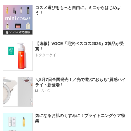
コスメ選びをもっと自由に。ミニからはじめよ
う！
【速報】VOCE「毛穴ベスコス2026」3製品が受
賞！
ドクターケイ
＼8月7日全国発売！／光で遊ぶ”おもち”質感ハイ
ライト新登場！
M・A・C
気になるお肌のくすみに！ブライトニングケア特
集