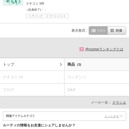
クチコミ 5件
- (生産終了)
-
ヘアパック・トリートメント
表示形式：
リスト
画像
@cosmeランキングとは
?
トップ
商品
(3)
クチコミ
コンテンツ
(0)
ブログ
Q&A
メーカー名：
クラシエ
関連アイテムカテゴリ
もっとみる
ルーティの情報をお友達にシェアしませんか？