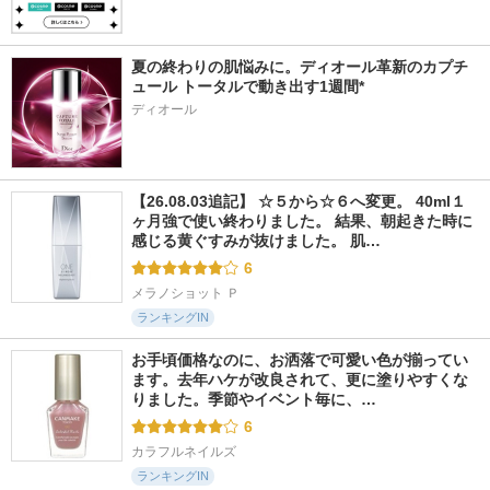
夏の終わりの肌悩みに。ディオール革新のカプチ
ュール トータルで動き出す1週間*
ディオール
【26.08.03追記】 ☆５から☆６へ変更。 40ml１
ヶ月強で使い終わりました。 結果、朝起きた時に
感じる黄ぐすみが抜けました。 肌…
6
メラノショット Ｐ
ランキングIN
お手頃価格なのに、お洒落で可愛い色が揃ってい
ます。去年ハケが改良されて、更に塗りやすくな
りました。季節やイベント毎に、…
6
カラフルネイルズ
ランキングIN