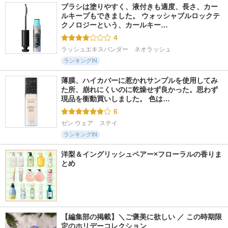
ブラシは塗りやすく、液付きも適度、長さ、カー
ルキープもできました。 ウォッシャブルロックテ
クノロジーという、カールキー…
4
ラッシュエキスパンダー　ネオラッシュ
ランキングIN
薄膜、ハイカバーに惹かれサンプルを使用してみ
た所、崩れにくいのに乾燥せず良かった。思わず
現品を衝動買いしました。 色は…
6
ゼン ウェア　ステイ
ランキングIN
洋梨＆イングリッシュペアー×フローラルの香りま
とめ
【編集部の掲載】＼ご褒美に欲しい ／ この時期限
定のホリデーコレクション