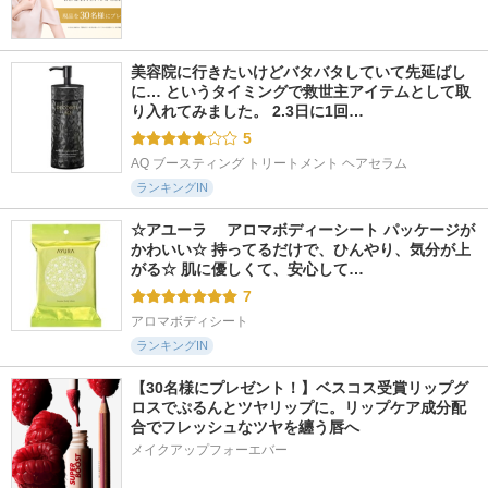
美容院に行きたいけどバタバタしていて先延ばし
に… というタイミングで救世主アイテムとして取
り入れてみました。 2.3日に1回…
5
AQ ブースティング トリートメント ヘアセラム
ランキングIN
☆アユーラ 　アロマボディーシート パッケージが
かわいい☆ 持ってるだけで、ひんやり、気分が上
がる☆ 肌に優しくて、安心して…
7
アロマボディシート
ランキングIN
【30名様にプレゼント！】ベスコス受賞リップグ
ロスでぷるんとツヤリップに。リップケア成分配
合でフレッシュなツヤを纏う唇へ
メイクアップフォーエバー