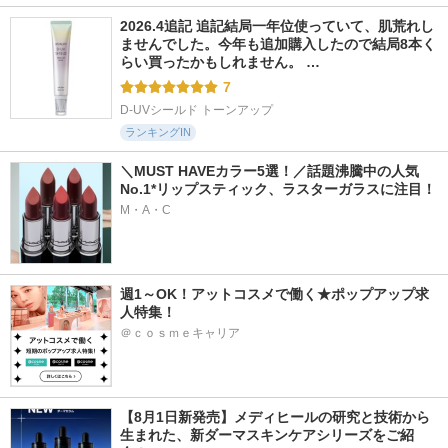
2026.4追記 追記結局一年位使っていて、肌荒れし
ませんでした。今年も追加購入したので結局8本く
らい買ったかもしれません。 …
7
D-UVシールド トーンアップ
ランキングIN
＼MUST HAVEカラー5選！／話題沸騰中の人気
No.1*リップスティック、ラスターガラスに注目！
M・A・C
週1～OK！アットコスメで働く★ポップアップ求
人特集！
＠ｃｏｓｍｅキャリア
【8月1日新発売】メディヒールの研究と技術から
生まれた、新ダーマスキンケアシリーズをご紹