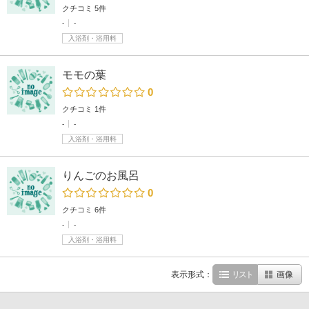
クチコミ 5件
-
-
入浴剤・浴用料
モモの葉
0
クチコミ 1件
-
-
入浴剤・浴用料
りんごのお風呂
0
クチコミ 6件
-
-
入浴剤・浴用料
表示形式：
リスト
画像