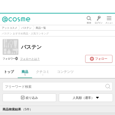
@cosme
アットコスメ
バステン
商品一覧
バステン おすすめ商品・人気ランキング
バステン
0
フォロー
フォローとは？
フォロワー
トップ
商品
クチコミ
コンテンツ
5
0
絞り込み
人気順（通常）
商品検索結果
（5件）