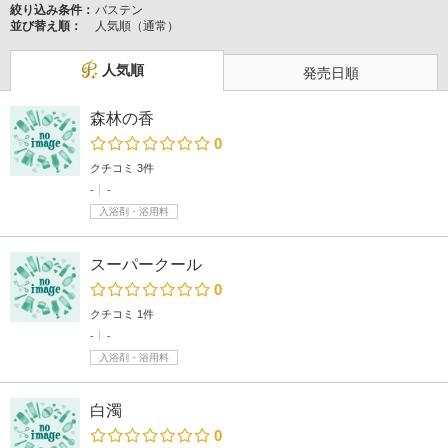
絞り込み条件：
バステン
並び替え順：
人気順（通常）
人気順
発売日順
森林の香
0
クチコミ 3件
-
-
入浴剤・浴用料
スーパークール
0
クチコミ 1件
-
-
入浴剤・浴用料
白濁
0