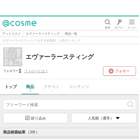
@cosme
アットコスメ
エヴァーラースティング
商品一覧
エヴァーラースティング おすすめ商品・人気ランキング
エヴァーラースティング
1
フォロー
フォローとは？
フォロワー
トップ
商品
クチコミ
コンテンツ
3
0
絞り込み
人気順（通常）
商品検索結果
（3件）