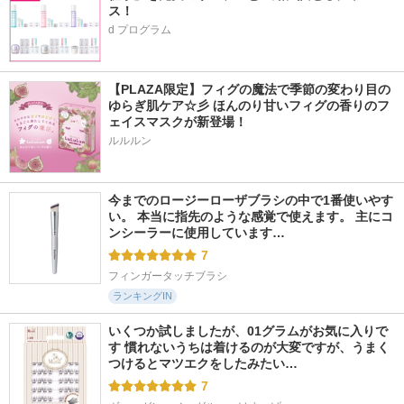
ス！
d プログラム
【PLAZA限定】フィグの魔法で季節の変わり目の
ゆらぎ肌ケア☆彡 ほんのり甘いフィグの香りのフ
ェイスマスクが新登場！
ルルルン
今までのロージーローザブラシの中で1番使いやす
い。 本当に指先のような感覚で使えます。 主にコ
ンシーラーに使用しています…
7
フィンガータッチブラシ
ランキングIN
いくつか試しましたが、01グラムがお気に入りで
す 慣れないうちは着けるのが大変ですが、うまく
つけるとマツエクをしたみたい…
7