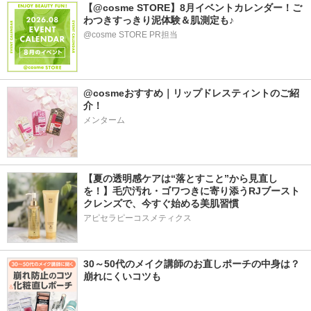
【@cosme STORE】8月イベントカレンダー！ご
わつきすっきり泥体験＆肌測定も♪
@cosme STORE PR担当
@cosmeおすすめ｜リップドレスティントのご紹
介！
メンターム
【夏の透明感ケアは“落とすこと”から見直し
を！】毛穴汚れ・ゴワつきに寄り添うRJブースト
クレンズで、今すぐ始める美肌習慣
アピセラピーコスメティクス
30～50代のメイク講師のお直しポーチの中身は？
崩れにくいコツも