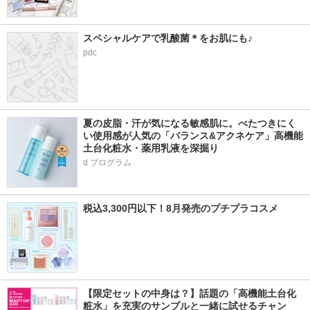
スペシャルケアで乳酸菌＊をお肌にも♪
pdc
夏の皮脂・汗が気になる敏感肌に。べたつきにく
い使用感が人気の「バランス&アクネケア」高機能
土台化粧水・薬用乳液を深掘り
d プログラム
税込3,300円以下！8月発売のプチプラコスメ
【限定セットの中身は？】話題の「高機能土台化
粧水」を充実のサンプルと一緒に試せるチャン