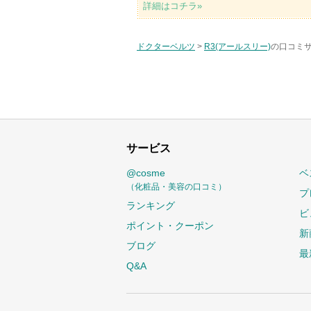
詳細はコチラ»
ドクターベルツ
>
R3(アールスリー)
の口コミサ
サービス
@cosme
ベ
（化粧品・美容の口コミ）
プ
ランキング
ビ
ポイント・クーポン
新
ブログ
最
Q&A