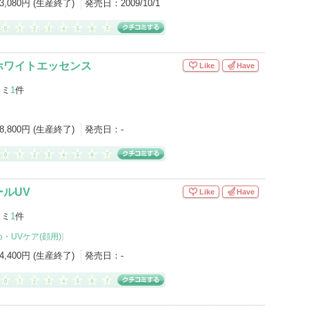
3,080円 (生産終了)
発売日：
2009/10/1
ホワイトエッセンス
Like
Have
コミ
1
件
8,800円 (生産終了)
発売日：
-
ルUV
Like
Have
コミ
1
件
・UVケア(顔用)
]
4,400円 (生産終了)
発売日：
-