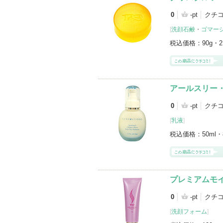
0
-pt
クチ
[
洗顔石鹸
・
ゴマー
税込価格：
90g・
アールスリー
0
-pt
クチ
[
乳液
]
税込価格：
50ml・
プレミアムモ
0
-pt
クチ
[
洗顔フォーム
]