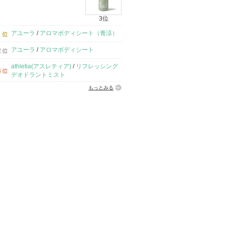
3位
アユーラ
/
アロマボディシート（青涼）
アユーラ
/
アロマボディシート
athletia(アスレティア)
/
リフレッシング
デオドラントミスト
もっとみる