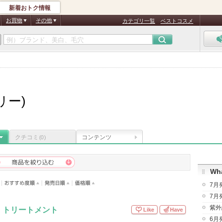
新着おトク情報
お買物
その他
カテゴリ一覧
ベストコスメ
リー)
クチコミ
コンテンツ
(0)
Wha
7月
7月
紫外
・トリートメント
Like
Have
6月