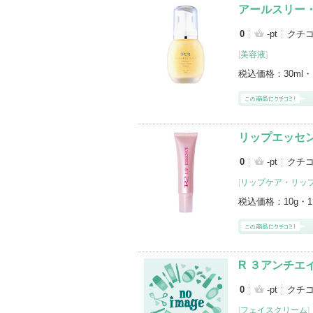
アールスリー
0
-pt
クチ
[
美容液
]
税込価格：
30ml・
リップエッセ
0
-pt
クチコ
[
リップケア・リッ
税込価格：
10g・
R ３アンチエ
0
-pt
クチコ
[
フェイスクリーム
]