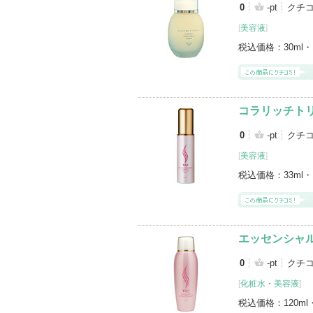
0
-pt
クチ
[
美容液
]
税込価格：
30ml・
コラリッチト
0
-pt
クチ
[
美容液
]
税込価格：
33ml・
エッセンシャ
0
-pt
クチ
[
化粧水
・
美容液
]
税込価格：
120ml