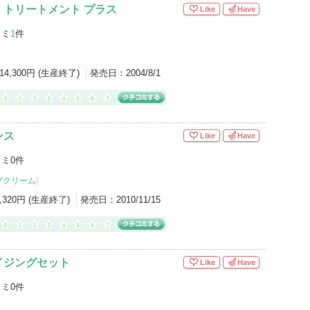
・トリートメント プラス
Like
Have
コミ
1
件
14,300円 (生産終了)
発売日：
2004/8/1
ンス
Like
Have
ミ0件
プクリーム
]
1,320円 (生産終了)
発売日：
2010/11/15
イジングセット
Like
Have
ミ0件