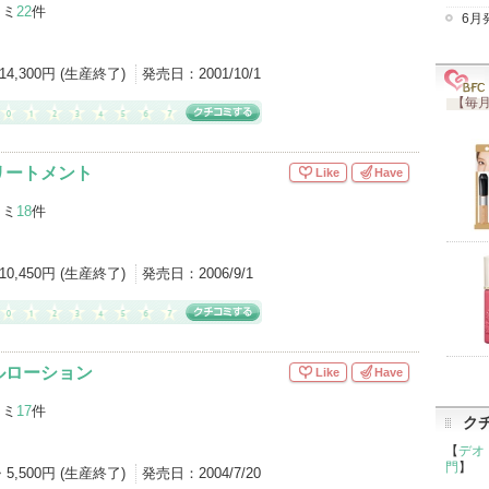
コミ
22
件
6月
14,300円 (生産終了)
発売日：
2001/10/1
【毎月
リートメント
Like
Have
コミ
18
件
10,450円 (生産終了)
発売日：
2006/9/1
ルローション
Like
Have
コミ
17
件
ク
【
デオ
門
】
・5,500円 (生産終了)
発売日：
2004/7/20