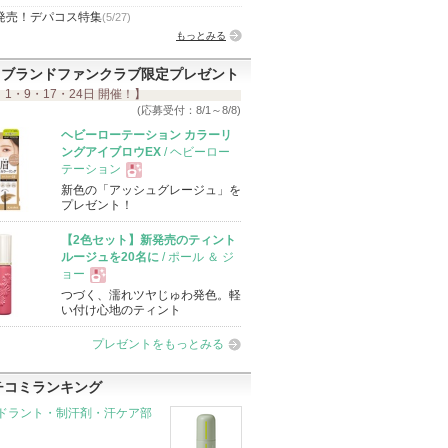
発売！デパコス特集
(5/27)
もっとみる
ブランドファンクラブ限定プレゼント
 1・9・17・24日 開催！】
(応募受付：8/1～8/8)
ヘビーローテーション カラーリ
ングアイブロウEX
/ ヘビーロー
テーション
新色の「アッシュグレージュ」を
現
プレゼント！
【2色セット】新発売のティント
品
ルージュを20名に
/ ポール ＆ ジ
ョー
つづく、濡れツヤじゅわ発色。軽
現
い付け心地のティント
プレゼントをもっとみる
品
チコミランキング
ドラント・制汗剤・汗ケア部