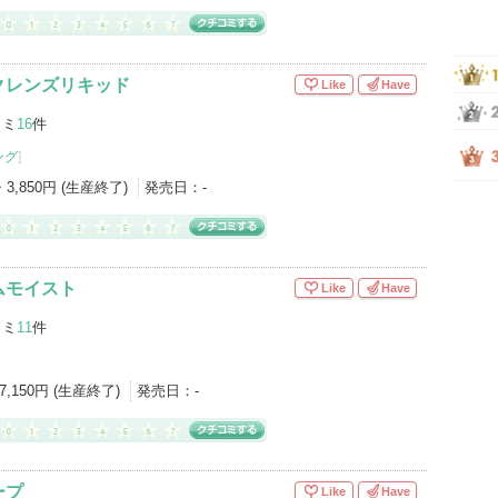
クレンズリキッド
Like
Have
コミ
16
件
ング
]
・3,850円 (生産終了)
発売日：
-
ムモイスト
Like
Have
コミ
11
件
7,150円 (生産終了)
発売日：
-
ープ
Like
Have