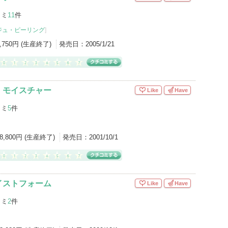
コミ
11
件
ジュ・ピーリング
]
2,750円 (生産終了)
発売日：
2005/1/21
・モイスチャー
Like
Have
コミ
5
件
8,800円 (生産終了)
発売日：
2001/10/1
イストフォーム
Like
Have
コミ
2
件