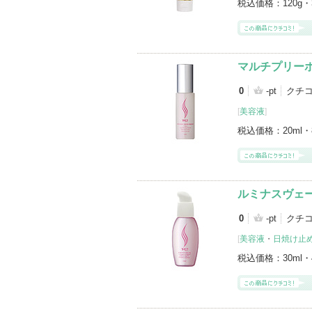
税込価格：
120g・
マルチプリー
0
-pt
クチ
[
美容液
]
税込価格：
20ml・
ルミナスヴェー
0
-pt
クチ
[
美容液
・
日焼け止め
税込価格：
30ml・