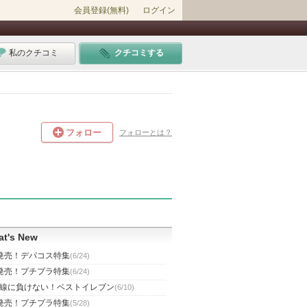
会員登録(無料)
ログイン
私のクチコミ
クチコミする
フォロー
フォローとは？
t's New
発売！デパコス特集
(6/24)
発売！プチプラ特集
(6/24)
線に負けない！ベストイレブン
(6/10)
発売！プチプラ特集
(5/28)