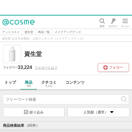
@cosme
アットコスメ
資生堂
商品一覧
メイクアップグッズ
資生堂 おすすめ商品・人気ランキング（メイクアップグッズ）
資生堂
33,224
フォロー
フォローとは？
フォロワー
トップ
商品
クチコミ
コンテンツ
346
8,212
絞り込み
人気順（通常）
商品検索結果
（65件）