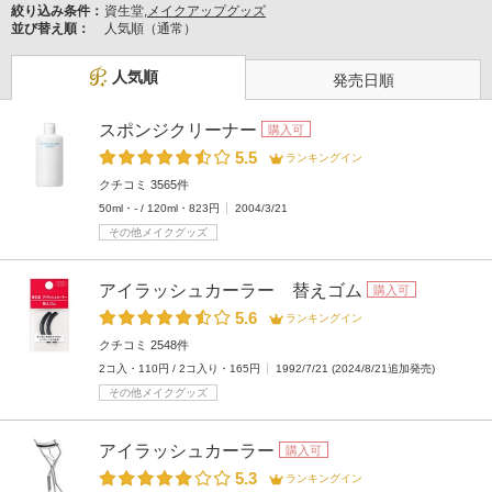
絞り込み条件：
資生堂,
メイクアップグッズ
並び替え順：
人気順（通常）
人気順
発売日順
スポンジクリーナー
購入可
5.5
ランキングイン
クチコミ 3565件
50ml・- / 120ml・823円
2004/3/21
その他メイクグッズ
アイラッシュカーラー 替えゴム
購入可
5.6
ランキングイン
クチコミ 2548件
2コ入・110円 / 2コ入り・165円
1992/7/21 (2024/8/21追加発売)
その他メイクグッズ
アイラッシュカーラー
購入可
5.3
ランキングイン