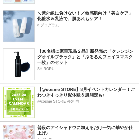
＼紫外線に負けない！／敏感肌向け「美白ケア」
化粧水＆乳液で、肌あれもケア！
d プログラム
【30名様に豪華現品２品】新発売の「クレンジン
グオイルブラック」と「ぷるるんフェイスマスク
一枚」のセット
SHIRORU
【@cosme STORE】8月イベントカレンダー！ご
わつきすっきり泥体験＆肌測定も♪
@cosme STORE PR担当
普段のアイシャドウに加えるだけ一気に華やか仕
上げ♪