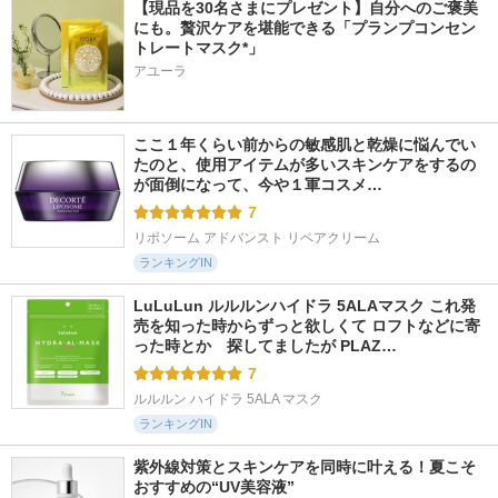
【現品を30名さまにプレゼント】自分へのご褒美
にも。贅沢ケアを堪能できる「プランプコンセン
トレートマスク*」
アユーラ
ここ１年くらい前からの敏感肌と乾燥に悩んでい
たのと、使用アイテムが多いスキンケアをするの
が面倒になって、今や１軍コスメ…
7
リポソーム アドバンスト リペアクリーム
ランキングIN
LuLuLun ルルルンハイドラ 5ALAマスク これ発
売を知った時からずっと欲しくて ロフトなどに寄
った時とか　探してましたが PLAZ…
7
ルルルン ハイドラ 5ALA マスク
ランキングIN
紫外線対策とスキンケアを同時に叶える！夏こそ
おすすめの“UV美容液”