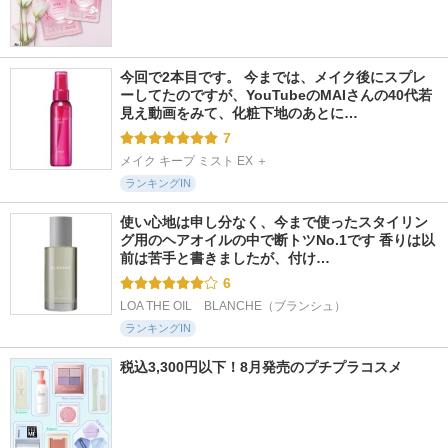
今回で2本目です。 今までは、メイク後にスプレ
ーしてたのですが、YouTubeのMAIさんの40代若
見え動画をみて、化粧下地のあとに…
7
メイク キープ ミスト EX ＋
ランキングIN
使い心地は申し分なく、今まで使ったスタイリン
グ用のヘアオイルの中で断トツNo.1です 香りは以
前は苦手と書きましたが、付け…
6
LOA THE OIL　BLANCHE（ブランシュ）
ランキングIN
税込3,300円以下！8月発売のプチプラコスメ