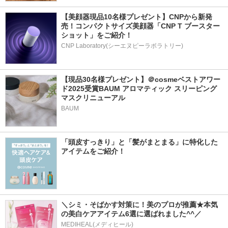
【美顔器現品10名様プレゼント】CNPから新発
売！コンパクトサイズ美顔器「CNP T ブースター 
ショット」をご紹介！
CNP Laboratory(シーエヌピーラボラトリー)
【現品30名様プレゼント】＠cosmeベストアワー
ド2025受賞BAUM アロマティック スリーピング
マスクリニューアル
BAUM
「頭皮すっきり」と「髪がまとまる」に特化した
アイテムをご紹介！
＼シミ・そばかす対策に！美のプロが推薦★本気
の美白ケアアイテム6選に選ばれました^^／
MEDIHEAL(メディヒール)