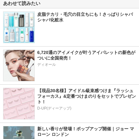
あわせて読みたい
皮脂テカリ・毛穴の目立ちにも！さっぱりシャバ
シャバ化粧水
6,720通のアイメイクが叶うアイパレットの新色が
ついに全国発売！
ディオール
【現品30名様】アイドル級束感つけま『ラッシュ
フォーカス』&定番つけまのりをセットでプレゼン
ト！
D-UP(ディーアップ)
新しい香りが登場！ポップアップ開催｜ジョー マ
ローン ロンドン