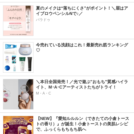
夏のメイクは“落ちにくさ”がポイント！＼眉はア
イブロウペンシルNで♪／
パラドゥ
今売れている洗顔はこれ！最新売れ筋ランキング
♡
＼本日全国発売！／光で遊ぶ”おもち”質感ハイラ
イト、M･A･Cアーティストたちがトライ！
M・A・C
【NEW】『愛知ルルルン（できたての小倉トース
トの香り）』が誕生！小倉トーストの美肌レシピ
で、ふっくらもちもち肌へ