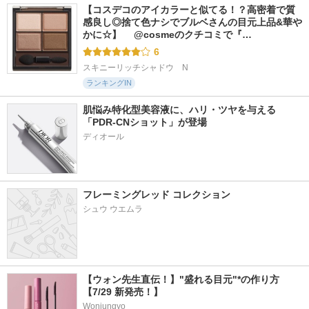
【コスデコのアイカラーと似てる！？高密着で質
感良し◎捨て色ナシでブルベさんの目元上品&華や
かに☆】 　@cosmeのクチコミで『…
6
スキニーリッチシャドウ　N
ランキングIN
肌悩み特化型美容液に、ハリ・ツヤを与える
「PDR-CNショット」が登場
フレーミングレッド コレクション
シュウ ウエムラ
【ウォン先生直伝！】"盛れる目元"*の作り方
【7/29 新発売！】
Wonjungyo