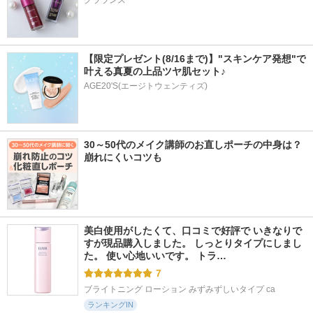
クラランス
【限定プレゼント(8/16まで)】"スキンケア発想"で
叶える真夏の上品ツヤ肌セット♪
AGE20'S(エージトウェンティズ)
30～50代のメイク講師のお直しポーチの中身は？
崩れにくいコツも
美白使用がしたくて、口コミで好評で いきなりで
すが現品購入しました。 しっとりタイプにしまし
た。 使い心地いいです。 トラ…
7
ブライトニング ローション みずみずしいタイプ ca
ランキングIN