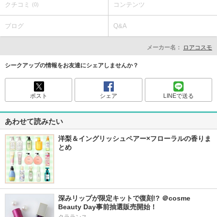
クチコミ
コンテンツ
(0)
ブログ
Q&A
メーカー名：
ロアコスモ
シークアップの情報をお友達にシェアしませんか？
ポスト
シェア
LINEで送る
あわせて読みたい
洋梨＆イングリッシュペアー×フローラルの香りま
とめ
深みリップが限定キットで復刻!? ＠cosme 
Beauty Day事前抽選販売開始！