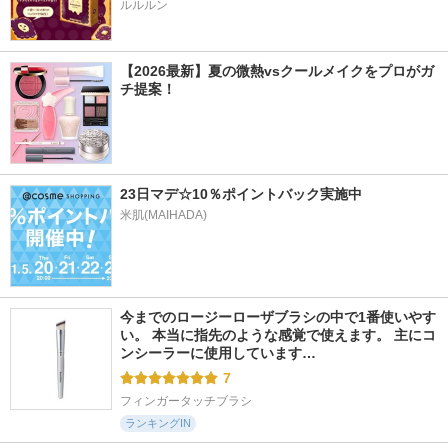
ルルルン
【2026最新】夏の微熱vsクールメイクをプロがガ
チ提案！
23日マデ☆10％ポイントバック実施中
米肌(MAIHADA)
今までのロージーローザブラシの中で1番使いやす
い。 本当に指先のような感覚で使えます。 主にコ
ンシーラーに使用しています…
7
フィンガータッチブラシ
ランキングIN