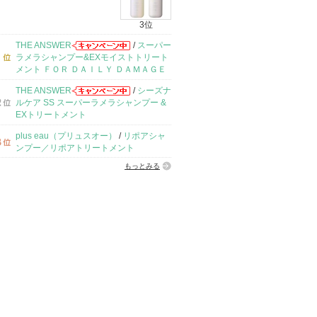
3位
THE ANSWER
/
スーパー
ラメラシャンプー&EXモイストトリート
メント ＦＯＲ ＤＡＩＬＹ ＤＡＭＡＧＥ
THE ANSWER
/
シーズナ
ルケア SS スーパーラメラシャンプー &
EXトリートメント
plus eau（プリュスオー）
/
リポアシャ
ンプー／リポアトリートメント
もっとみる