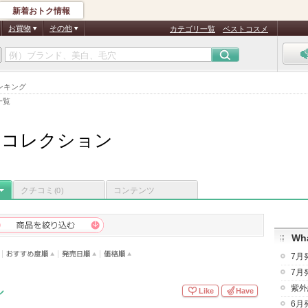
新着おトク情報
お買物
その他
カテゴリ一覧
ベストコスメ
ンキング
一覧
ーコレクション
クチコミ
コンテンツ
(0)
Wha
7月
7月
紫外
ル
Like
Have
6月