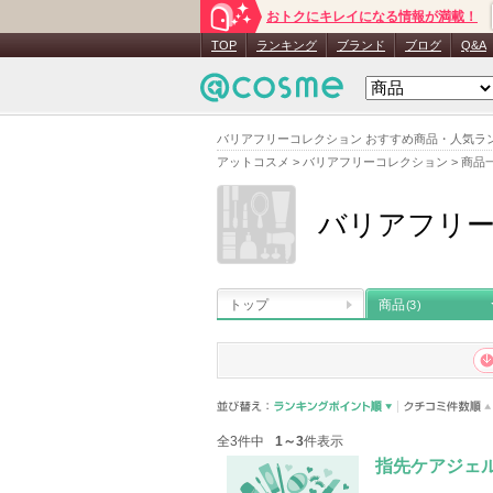
おトクにキレイになる情報が満載！
TOP
ランキング
ブランド
ブログ
Q&A
バリアフリーコレクション おすすめ商品・人気ラ
アットコスメ
>
バリアフリーコレクション
>
商品
バリアフリ
トップ
商品
(3)
全3件中
1～3
件表示
指先ケアジェ