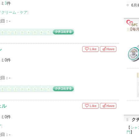
コミ
3
件
6月
ドクリーム・ケア
]
売日：
-
【毎月
ル
Like
Have
ミ0件
売日：
-
ェル
Like
Have
ミ0件
ク
ア
]
【
シャ
門
】
売日：
-