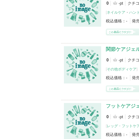
0
-pt
クチ
[
ネイルケア
・
ハン
税込価格：
-
発
関節ケアジェ
0
-pt
クチコ
[
その他ボディケア
]
税込価格：
-
発
フットケアジ
0
-pt
クチコ
[
レッグ・フットケ
税込価格：
-
発