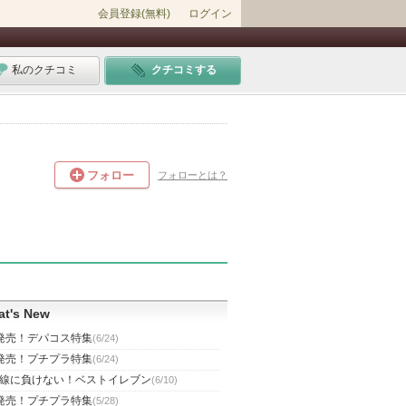
会員登録(無料)
ログイン
私のクチコミ
クチコミする
フォロー
フォローとは？
t's New
発売！デパコス特集
(6/24)
発売！プチプラ特集
(6/24)
線に負けない！ベストイレブン
(6/10)
発売！プチプラ特集
(5/28)