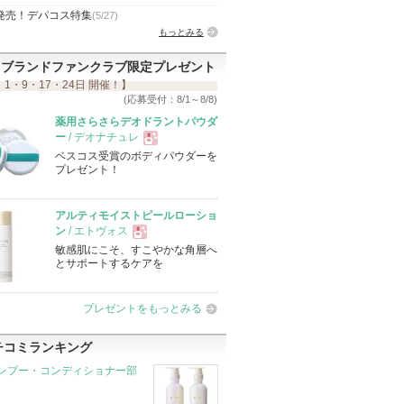
発売！デパコス特集
(5/27)
もっとみる
ブランドファンクラブ限定プレゼント
 1・9・17・24日 開催！】
(応募受付：8/1～8/8)
薬用さらさらデオドラントパウダ
ー
/ デオナチュレ
ベスコス受賞のボディパウダーを
現
プレゼント！
品
アルティモイストピールローショ
ン
/ エトヴォス
敏感肌にこそ、すこやかな角層へ
現
とサポートするケアを
品
プレゼントをもっとみる
チコミランキング
ンプー・コンディショナー部