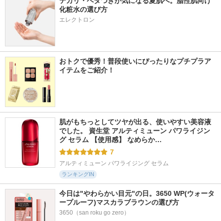
テカリ・ベタつきが気になる夏肌へ。脂性肌向け
化粧水の選び方
エレクトロン
おトクで優秀！普段使いにぴったりなプチプラア
イテムをご紹介！
肌がもちっとしてツヤが出る、使いやすい美容液
でした。 資生堂 アルティミューン パワライジン
グ セラム 【使用感】 なめらか…
7
アルティミューン パワライジング セラム
ランキングIN
今日は"やわらかい目元"の日。3650 WP(ウォータ
ープルーフ)マスカラブラウンの選び方
3650（san roku go zero）