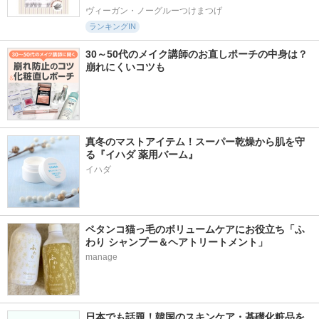
ヴィーガン・ノーグルーつけまつげ
ランキングIN
30～50代のメイク講師のお直しポーチの中身は？
崩れにくいコツも
真冬のマストアイテム！スーパー乾燥から肌を守
る『イハダ 薬用バーム』
イハダ
ペタンコ猫っ毛のボリュームケアにお役立ち「ふ
わり シャンプー＆ヘアトリートメント」
manage
日本でも話題！韓国のスキンケア・基礎化粧品を