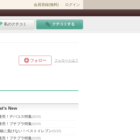
会員登録(無料)
ログイン
私のクチコミ
クチコミする
フォロー
フォローとは？
t's New
発売！デパコス特集
(6/24)
発売！プチプラ特集
(6/24)
線に負けない！ベストイレブン
(6/10)
発売！プチプラ特集
(5/28)