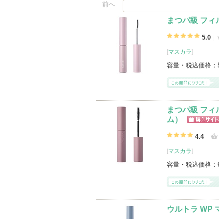
前へ
まつパ級 フィ
5.0
[
マスカラ
]
容量・税込価格：
まつパ級 フィ
ム）
ショッピン
グサイトへ
4.4
[
マスカラ
]
容量・税込価格：
ウルトラ WP