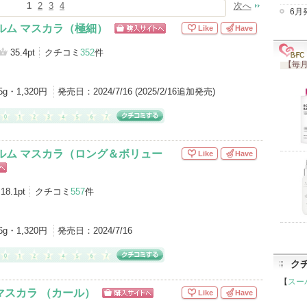
1
2
3
4
次へ
6月
ルム マスカラ（極細）
Like
Have
ショッピン
グサイトへ
35.4pt
クチコミ
352
件
【毎月
5g・1,320円
発売日：
2024/7/16 (2025/2/16追加発売)
ルム マスカラ（ロング＆ボリュー
Like
Have
18.1pt
クチコミ
557
件
6g・1,320円
発売日：
2024/7/16
ク
【
スー
 マスカラ （カール）
Like
Have
ショッピン