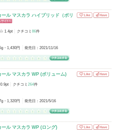
ール マスカラ ハイブリッド（ボリ
Like
Have
ッピン
イトへ
1.4pt
クチコミ
86
件
6g・1,430円
発売日：
2021/11/16
ール マスカラ WP (ボリューム)
Like
Have
0.9pt
クチコミ
264
件
7g・1,320円
発売日：
2021/5/16
ル マスカラ WP (ロング)
Like
Have