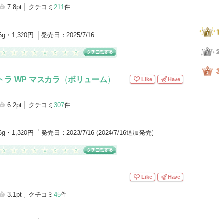
グサイトへ
7.8pt
クチコミ
211
件
6g・1,320円
発売日：
2025/7/16
トラ WP マスカラ（ボリューム）
Like
Have
6.2pt
クチコミ
307
件
6g・1,320円
発売日：
2023/7/16 (2024/7/16追加発売)
Like
Have
3.1pt
クチコミ
45
件