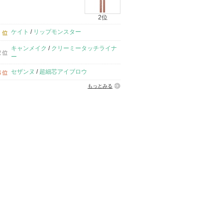
2位
ケイト
/
リップモンスター
キャンメイク
/
クリーミータッチライナ
ー
セザンヌ
/
超細芯アイブロウ
もっとみる