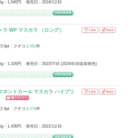
6g・1,540円
発売日：
2024/11/16
トラ WP マスカラ （ロング）
Like
Have
3.0pt
クチコミ
481
件
6g・1,320円
発売日：
2023/7/16 (2024/6/16追加発売)
マネントカール マスカラ ハイブリ
Like
Have
）
ショッピン
グサイトへ
2.4pt
クチコミ
476
件
6g・1,430円
発売日：
2021/11/16