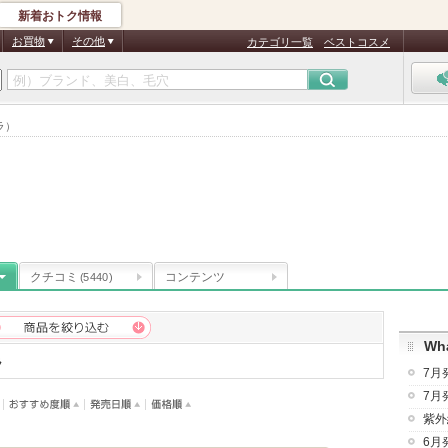
新着おトク情報
お買物
その他
カテゴリ一覧
ベストコスメ
ラ）
クチコミ
コンテンツ
(5440)
Wha
ラ
7月
7月
紫外
6月