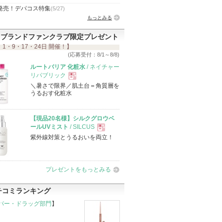
発売！デパコス特集
(5/27)
もっとみる
ブランドファンクラブ限定プレゼント
 1・9・17・24日 開催！】
(応募受付：8/1～8/8)
ルートバリア 化粧水
/ ネイチャー
リパブリック
＼暑さで限界／肌土台＝角質層を
現
うるおす化粧水
品
【現品20名様】シルクグロウベ
ールUVミスト
/ SILCUS
紫外線対策とうるおいを両立！
現
品
プレゼントをもっとみる
チコミランキング
パー・ドラッグ部門
】