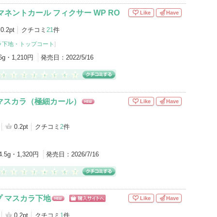
マネントカール フィクサー WP RO
Like
Have
0.2pt
クチコミ
21
件
ラ下地・トップコート
]
6g・1,210円
発売日：
2022/5/16
 マスカラ（極細カール）
Like
Have
NE
W
0.2pt
クチコミ
2
件
4.5g・1,320円
発売日：
2026/7/16
 マスカラ下地
Like
Have
NE
ショッピン
W
グサイトへ
0.2pt
クチコミ
1
件