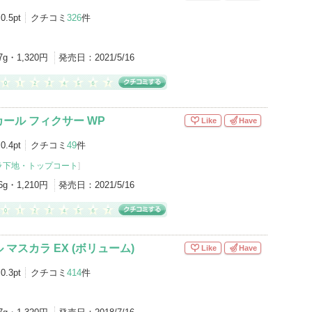
0.5pt
クチコミ
326
件
7g・1,320円
発売日：
2021/5/16
ール フィクサー WP
Like
Have
0.4pt
クチコミ
49
件
ラ下地・トップコート
]
6g・1,210円
発売日：
2021/5/16
マスカラ EX (ボリューム)
Like
Have
0.3pt
クチコミ
414
件