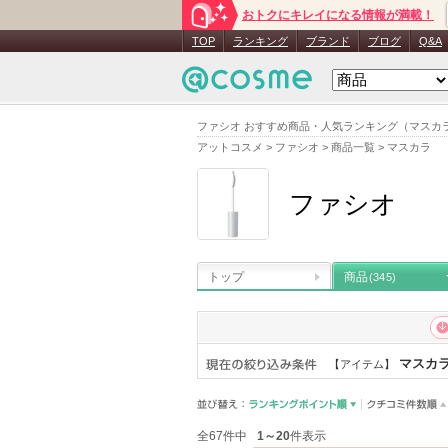
おトクにキレイになる情報が満載！
TOP
ランキング
ブランド
ブログ
Q&A
ファシオ おすすめ商品・人気ランキング（マスカ
アットコスメ
>
ファシオ
>
商品一覧
>
マスカラ
ファシオ
トップ
商品
(345)
マスカ
【アイテム】
全67件中
1～20
件表示