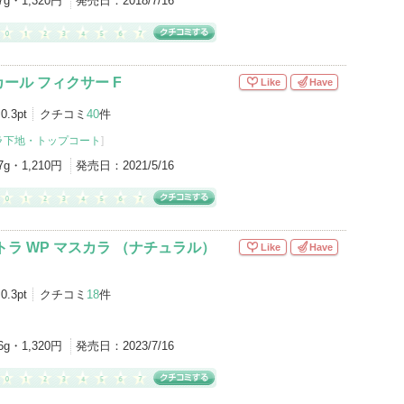
7g・1,320円
発売日：
2018/7/16
ール フィクサー F
Like
Have
0.3pt
クチコミ
40
件
ラ下地・トップコート
]
7g・1,210円
発売日：
2021/5/16
トラ WP マスカラ （ナチュラル）
Like
Have
0.3pt
クチコミ
18
件
6g・1,320円
発売日：
2023/7/16