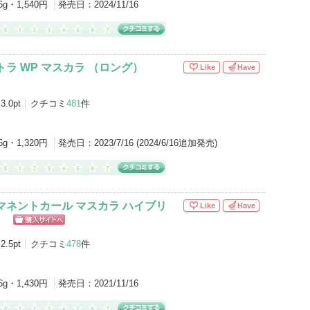
6g・1,540円
発売日：
2024/11/16
トラ WP マスカラ （ロング）
Like
Have
3.0pt
クチコミ
481
件
6g・1,320円
発売日：
2023/7/16 (2024/6/16追加発売)
マネントカール マスカラ ハイブリ
Like
Have
）
ショッピン
グサイトへ
2.5pt
クチコミ
478
件
6g・1,430円
発売日：
2021/11/16