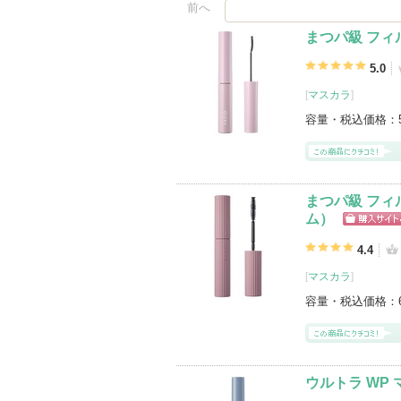
前へ
まつパ級 フィ
5.0
[
マスカラ
]
容量・税込価格：
まつパ級 フィ
ム）
ショッピン
グサイトへ
4.4
[
マスカラ
]
容量・税込価格：
ウルトラ WP