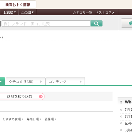
新着おトク情報
お買物
その他
カテゴリ一覧
ベストコスメ
ラ）
クチコミ
コンテンツ
(5428)
Wha
ラ
7月
7月
紫外
6月