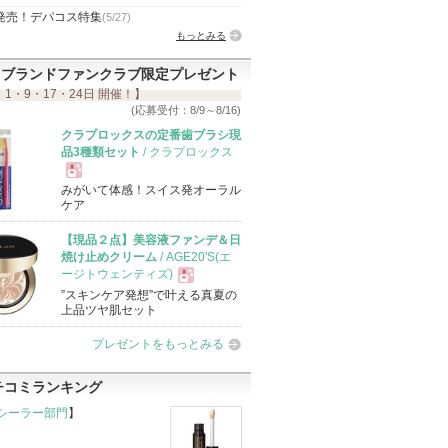
発売！デパコス特集
(5/27)
もっとみる
ブランドファンクラブ限定プレゼント
 1・9・17・24日 開催！】
(応募受付：8/9～8/16)
クラプロックスの定番歯ブラシ現
品3種類セット
/ クラプロックス
みがいて体感！スイス発オーラル
現
ケア
【現品２点】美容液ファンデ＆日
品
焼け止めクリーム
/ AGE20'S(エ
ージトウェンティズ)
”スキンケア発想”で叶える真夏の
現
上品ツヤ肌セット
プレゼントをもっとみる
品
チコミランキング
シーラー部門
】