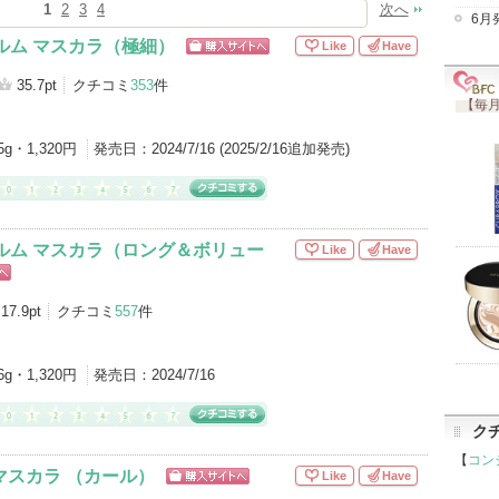
1
2
3
4
次へ
6月
ルム マスカラ（極細）
Like
Have
ショッピン
グサイトへ
35.7pt
クチコミ
353
件
【毎月
5g・1,320円
発売日：
2024/7/16 (2025/2/16追加発売)
ルム マスカラ（ロング＆ボリュー
Like
Have
17.9pt
クチコミ
557
件
6g・1,320円
発売日：
2024/7/16
ク
【
コン
 マスカラ （カール）
Like
Have
ショッピン