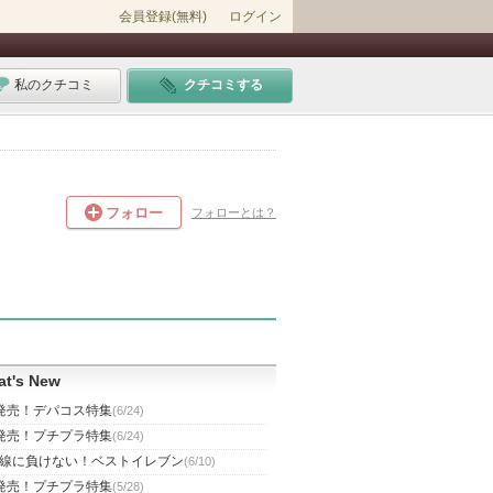
会員登録(無料)
ログイン
私のクチコミ
クチコミする
フォロー
フォローとは？
t's New
発売！デパコス特集
(6/24)
発売！プチプラ特集
(6/24)
線に負けない！ベストイレブン
(6/10)
発売！プチプラ特集
(5/28)