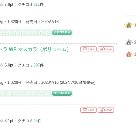
グサイトへ
7.8pt
クチコミ
211
件
6g・1,320円
発売日：
2025/7/16
トラ WP マスカラ（ボリューム）
Like
Have
6.0pt
クチコミ
307
件
6g・1,320円
発売日：
2023/7/16 (2024/7/16追加発売)
Like
Have
3.1pt
クチコミ
45
件