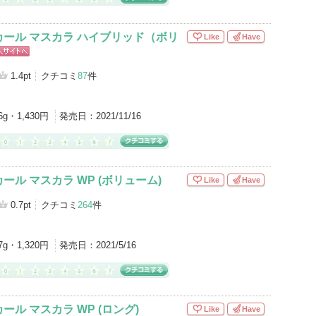
ール マスカラ ハイブリッド（ボリ
Like
Have
ッピン
イトへ
1.4pt
クチコミ
87
件
6g・1,430円
発売日：
2021/11/16
ール マスカラ WP (ボリューム)
Like
Have
0.7pt
クチコミ
264
件
7g・1,320円
発売日：
2021/5/16
ル マスカラ WP (ロング)
Like
Have