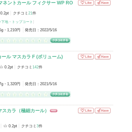
マネントカール フィクサー WP RO
Like
Have
0.2pt
クチコミ
21
件
ラ下地・トップコート
]
6g・1,210円
発売日：
2022/5/16
ル マスカラ F (ボリューム)
Like
Have
0.2pt
クチコミ
142
件
7g・1,320円
発売日：
2021/5/16
 マスカラ（極細カール）
Like
Have
NE
W
0.2pt
クチコミ
3
件