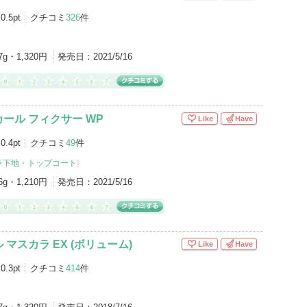
0.5pt
クチコミ
326
件
7g・1,320円
発売日：
2021/5/16
ール フィクサー WP
Like
Have
0.4pt
クチコミ
49
件
ラ下地・トップコート
]
6g・1,210円
発売日：
2021/5/16
マスカラ EX (ボリューム)
Like
Have
0.3pt
クチコミ
414
件