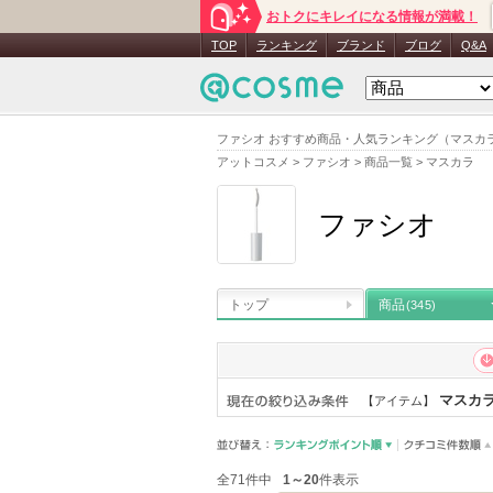
おトクにキレイになる情報が満載！
TOP
ランキング
ブランド
ブログ
Q&A
ファシオ おすすめ商品・人気ランキング（マスカ
アットコスメ
>
ファシオ
>
商品一覧
>
マスカラ
ファシオ
トップ
商品
(345)
マスカ
【アイテム】
全71件中
1～20
件表示