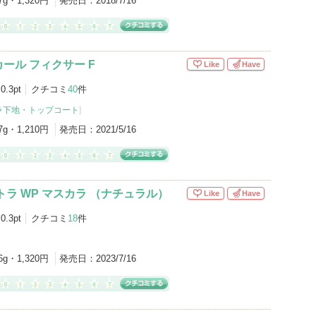
7g・1,320円
発売日：
2018/7/16
ール フィクサー F
Like
Have
0.3pt
クチコミ
40
件
ラ下地・トップコート
]
7g・1,210円
発売日：
2021/5/16
トラ WP マスカラ （ナチュラル）
Like
Have
0.3pt
クチコミ
18
件
6g・1,320円
発売日：
2023/7/16