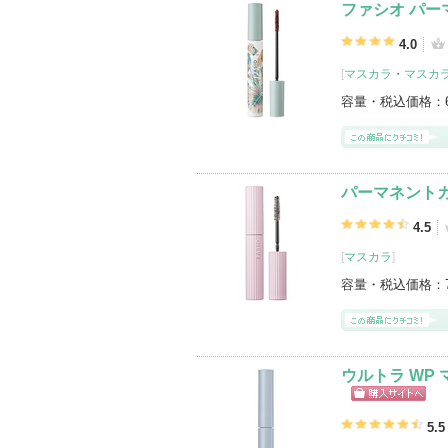
ファシオ パー
4.0
[
マスカラ
・
マスカ
容量・税込価格：
パーマネントカー
4.5
[
マスカラ
]
容量・税込価格：
ウルトラ WP
ショッピン
グサイトへ
5.5