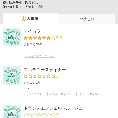
絞り込み条件：
PJラピス
並び替え順：
人気順（通常）
人気順
発売日順
アイカラー
6.0
クチコミ 34件
-
-
パウダーアイシャドウ
マルチユースライナー
0
クチコミ 2件
-
-
リップライナー
パウダーアイブロウ
ペンシルアイライナー
トランスエンジェル（ルージュ）
0