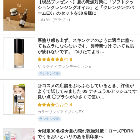
【現品プレゼント】夏の乾燥対策に「ソフトクッ
ションクレンジングオイル」と「クレンジングバ
ームEX」のセットを30名様に
Lala Vie (ララヴィ)
厚塗り感も出ず、スキンケアのように適当に塗っ
てもムラにならないです。長時間つけていても肌
が疲れないです。 つけたてより…
6
ザ リクイド ファンデーション e
ランキングIN
@コスメの店舗をぶらぶらしているとき、評価が
よくて試してみました 09 ナチュラルアッシュです 
良い点 ◯ブラシが小さくて使い…
4
カラーリングアイブロウEX
ランキングIN
★限定30名様★夏の隠れ乾燥対策！ローズPDRN
でうるおいとハリのある肌印象へ