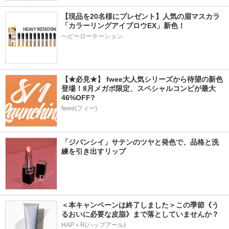
【現品を20名様にプレゼント】人気の眉マスカラ
「カラーリングアイブロウEX」新色！
ヘビーローテーション
【★必見★】 fwee大人気シリーズから待望の新色
登場！8月メガポ限定、スペシャルコンビが最大
46%OFF?
fwee(フィー)
「ジバンシイ」サテンのツヤと発色で、品格と洗
練を引き出すリップ
＜本キャンペーンは終了しました＞この季節《う
るおいに必要な皮脂》まで落としていませんか？
HAP＋R(ハップアール)