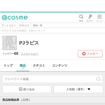
@cosme
アットコスメ
PJラピス
商品一覧
PJラピス おすすめ商品・人気ランキング
PJラピス
68
フォロー
フォローとは？
フォロワー
トップ
商品
クチコミ
コンテンツ
12
1
絞り込み
人気順（通常）
商品検索結果
（12件）