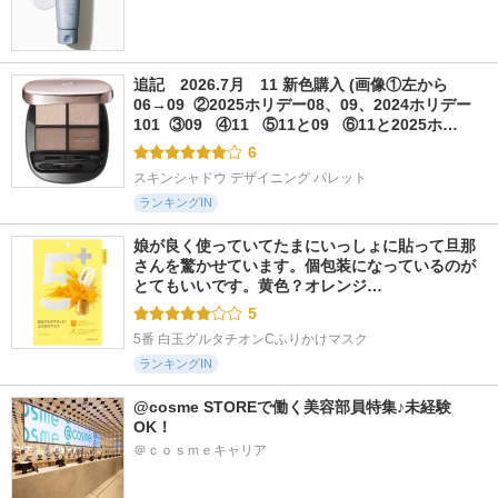
追記　2026.7月　11 新色購入 (画像①左から
06→09  ②2025ホリデー08、09、2024ホリデー
101  ③09   ④11   ⑤11と09   ⑥11と2025ホ…
6
スキンシャドウ デザイニング パレット
ランキングIN
娘が良く使っていてたまにいっしょに貼って旦那
さんを驚かせています。個包装になっているのが
とてもいいです。黄色？オレンジ…
5
5番 白玉グルタチオンCふりかけマスク
ランキングIN
@cosme STOREで働く美容部員特集♪未経験
OK！
＠ｃｏｓｍｅキャリア