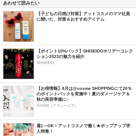
あわせて読みたい
【子どもの日焼け対策】アットコスメのママ社員
に聞いた、対策＆おすすめアイテム
【ポイント10%バック】SHISEIDOホリデーコレク
ション2023の魅力を紹介
SHISEIDO
【お得情報】8月は@cosme SHOPPINGにて20％
のポイントバックを実施中！夏のダメージケア＆
秋の美容準備に♪
AXXZIA（アクシージア）
週1～OK！アットコスメで働く★ポップアップ求
人特集！