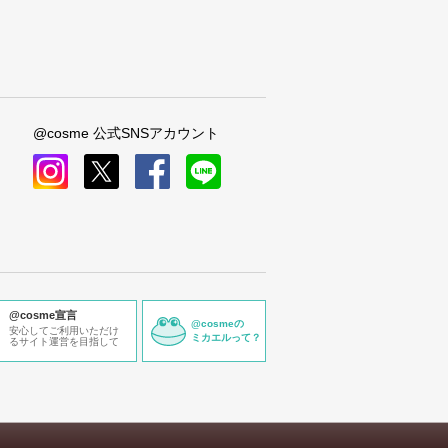
@cosme 公式SNSアカウント
instagram
x
facebook
line
@cosme宣言
@cosmeの
安心してご利用いただけ
ミカエルって？
るサイト運営を目指して