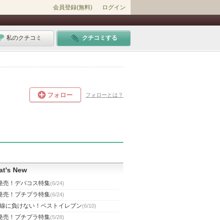
会員登録(無料)
ログイン
私のクチコミ
クチコミする
フォロー
フォローとは？
t's New
発売！デパコス特集
(6/24)
発売！プチプラ特集
(6/24)
線に負けない！ベストイレブン
(6/10)
発売！プチプラ特集
(5/28)