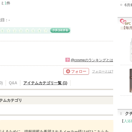
コミ
1
件
6月
売日：
-
【毎月
?
@cosmeのランキングとは
フォロー
フォローとは?
)
Q&A
アイテムカテゴリ一覧 (1)
テムカテゴリ
ク
【
入浴
伝えるために、情報掲載を希望されるメーカー様はぜひこちらを