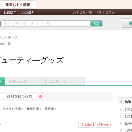
新着おトク情報
お買物
その他
カテゴリ一覧
ベストコスメ
気ランキング
商品一覧
ビューティ―グッズ
クチコミ
コンテンツ
(0)
Wha
7月
7月
紫外
ン
Like
Have
6月