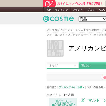
おトクにキレイになる情報が満載！
TOP
ランキング
ブランド
ブログ
Q&A
アメリカンビューティ―グッズ おすすめ商品・人
アットコスメ
>
アメリカンビューティ―グッズ
>
アメリカン
トップ
商品
(1)
全1件中
1～1
件表示
ダーマルトー