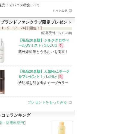
発売！デパコス特集
(5/27)
もっとみる
ブランドファンクラブ限定プレゼント
 1・9・17・24日 開催！】
(応募受付：8/1～8/8)
【現品20名様】シルクグロウベ
ールUVミスト
/ SILCUS
紫外線対策とうるおいを両立！
現
品
【現品20名様】人気No.1チーク
をプレゼント！
/ LoNLy
透明感を引き出すモーヴカラー
現
品
プレゼントをもっとみる
チコミランキング
剤・浴用料部門
】