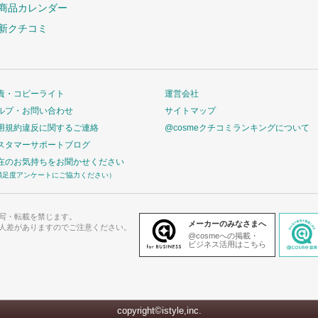
商品カレンダー
新クチコミ
責・コピーライト
運営会社
ルプ・お問い合わせ
サイトマップ
用規約違反に関するご連絡
@cosmeクチコミランキングについて
スタマーサポートブログ
在のお気持ちをお聞かせください
満足度アンケートにご協力ください）
写・転載を禁じます。
メーカーのみなさまへ
人差がありますのでご注意ください。
@cosmeへの掲載・
ビジネス活用はこちら
copyright©istyle,inc.