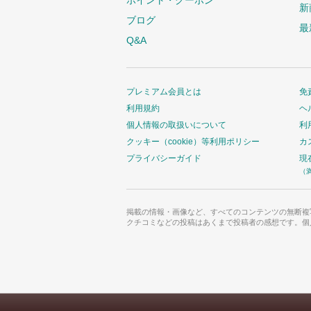
ポイント・クーポン
新
ブログ
最
Q&A
プレミアム会員とは
免
利用規約
ヘ
個人情報の取扱いについて
利
クッキー（cookie）等利用ポリシー
カ
プライバシーガイド
現
（
掲載の情報・画像など、すべてのコンテンツの無断複
クチコミなどの投稿はあくまで投稿者の感想です。個