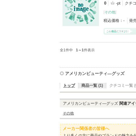
0
-pt
クチ
[
その他
]
税込価格：
-
発
全1件中
1～1
件表示
アメリカンビューティ―グッズ
トップ
商品一覧 (1)
クチコミ一覧 (0
アメリカンビューティ―グッズ
関連アイ
その他
メーカー関係者の皆様へ
より多くの方に商品やブランドの魅力を