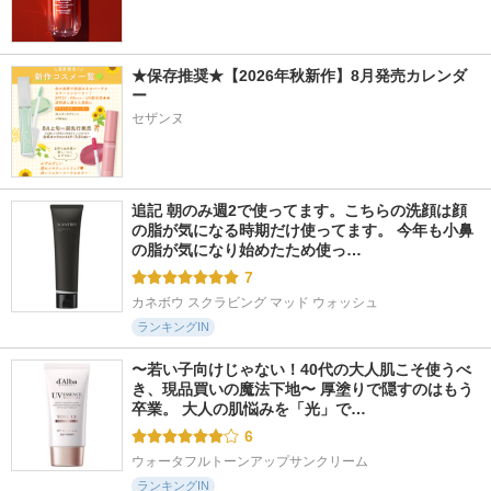
★保存推奨★【2026年秋新作】8月発売カレンダ
ー
セザンヌ
追記 朝のみ週2で使ってます。こちらの洗顔は顔
の脂が気になる時期だけ使ってます。 今年も小鼻
の脂が気になり始めたため使っ…
7
カネボウ スクラビング マッド ウォッシュ
ランキングIN
〜若い子向けじゃない！40代の大人肌こそ使うべ
き、現品買いの魔法下地〜 厚塗りで隠すのはもう
卒業。 大人の肌悩みを「光」で…
6
ウォータフルトーンアップサンクリーム
ランキングIN