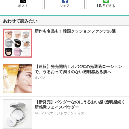
ポスト
シェア
LINEで送る
あわせて読みたい
新作も名品も！韓国クッションファンデ26選
【速報】発売開始！オバジCの光透過ローション
で、うるおって濁りのない透明感ある肌へ
オバジ
【新発売】パウダーなのにうるおい感♪透明感続く
新感覚フェイスパウダー
AGE20'S(エージトウェンティズ)