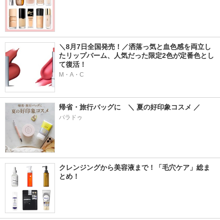
＼8月7日全国発売！／洒落っ気と血色感を両立し
たリップバーム、人気だった限定2色が定番色とし
て復活！
M・A・C
帰省・旅行バッグに　＼ 夏の好印象コスメ ／
パラドゥ
クレンジングから美容液まで！「毛穴ケア」総ま
とめ！