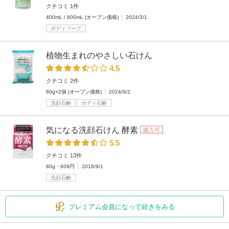
クチコミ 1件
400mL / 800mL (オープン価格)
2024/3/1
ボディソープ
植物生まれのやさしい石けん
4.5
クチコミ 2件
80g×2個 (オープン価格)
2024/9/2
洗顔石鹸
ボディ石鹸
気になる洗顔石けん 酵素
購入可
5.5
クチコミ 13件
80g・609円
2016/9/1
洗顔石鹸
プレミアム会員になって続きをみる