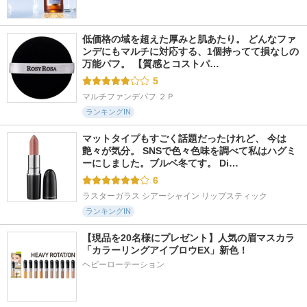
低価格の域を超えた厚みと肌あたり。 どんなファ
ンデにもマルチに対応する、1個持ってて損なしの
万能パフ。 【質感とコストパ…
5
マルチファンデパフ ２Ｐ
ランキングIN
マットタイプもすごく話題だったけれど、 今は
艶々が気分。 SNSで色々色味を調べて私はハグミ
ーにしました。ブルベ冬てす。 Di…
6
ラスターガラス シアーシャイン リップスティック
ランキングIN
【現品を20名様にプレゼント】人気の眉マスカラ
「カラーリングアイブロウEX」新色！
ヘビーローテーション