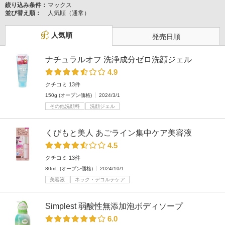
絞り込み条件：
マックス
並び替え順：
人気順（通常）
人気順
発売日順
ナチュラルオフ 洗浄成分ゼロ洗顔ジェル
4.9
クチコミ 13件
150g (オープン価格)
2024/3/1
その他洗顔料
洗顔ジェル
くびもと美人 あごライン集中ケア美容液
4.5
クチコミ 13件
80mL (オープン価格)
2024/10/1
美容液
ネック・デコルテケア
Simplest 弱酸性無添加泡ボディソープ
6.0