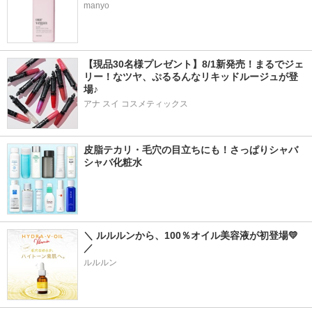
manyo
【現品30名様プレゼント】8/1新発売！まるでジェ
リー！なツヤ、ぷるるんなリキッドルージュが登
場♪
アナ スイ コスメティックス
皮脂テカリ・毛穴の目立ちにも！さっぱりシャバ
シャバ化粧水
＼ ルルルンから、100％オイル美容液が初登場💛
／
ルルルン