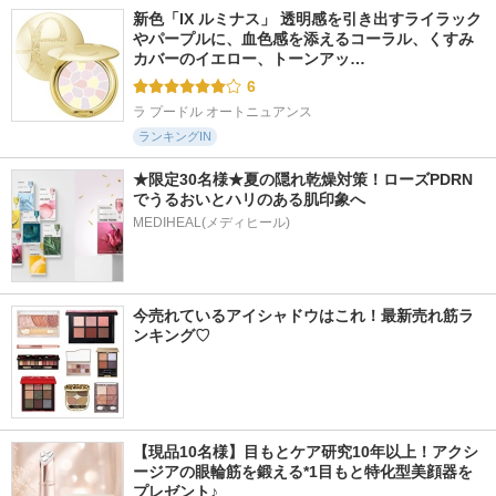
新色「IX ルミナス」 透明感を引き出すライラック
やパープルに、血色感を添えるコーラル、くすみ
カバーのイエロー、トーンアッ…
6
ラ プードル オートニュアンス
ランキングIN
★限定30名様★夏の隠れ乾燥対策！ローズPDRN
でうるおいとハリのある肌印象へ
MEDIHEAL(メディヒール)
今売れているアイシャドウはこれ！最新売れ筋ラ
ンキング♡
【現品10名様】目もとケア研究10年以上！アクシ
ージアの眼輪筋を鍛える*1目もと特化型美顔器を
プレゼント♪