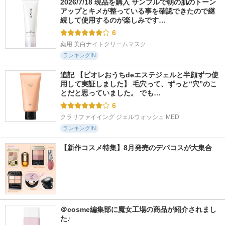
2026/7/18 現品を購入 サンプルで朝の肌のトーン
アップとキメが整っている事を確認できたので継
続して使用するのが楽しみです…
6
薬用 美白ナイトクリームマスク
ランキングIN
追記 【ビオレおうちdeエステジェルと半顔ずつ使
用して実証しました】 毛穴って、ずっと“穴”のこ
とだと思っていました。 でも…
6
クラリファイイング ジェルウォッシュ MED
ランキングIN
【新作コスメ特集】8月発売のデパコスが大集合
＠cosme編集部に魔女工場の商品が紹介されまし
た♪