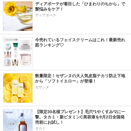
ディアボーテが着目した「ひまわりのちから」で
髪悩みをケア！
ディアボーテ
今売れているフェイスクリームはこれ！最新売れ
筋ランキング♡
数量限定！セザンヌの大人気皮脂テカリ防止下地
から「ソフトイエロー」が登場！
セザンヌ
【限定30名様プレゼント】毛穴*1やくすみ*2に一
撃。タカミ・新ビタミンC美容液を9月2日全国発
売前にお試し！
タカミ