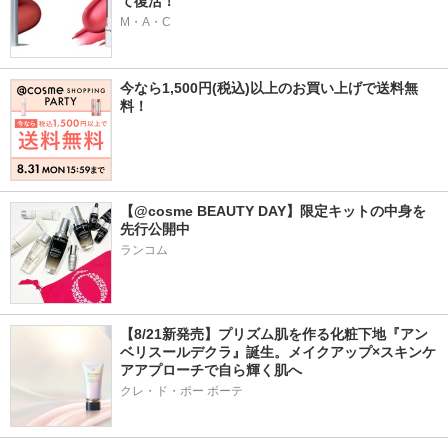
て復活！
M・A・C
今なら1,500円(税込)以上のお買い上げで送料無
料！
【@cosme BEAUTY DAY】限定キットの中身を
先行公開中
ランコム
【8/21新発売】プリズム肌を作る化粧下地『アン
ベリスールデクラ』誕生。メイクアップ×スキンケ
アアプローチで自ら輝く肌へ
クレ・ド・ポー ボーテ