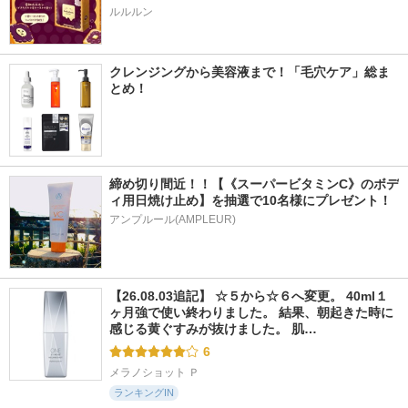
ルルルン
クレンジングから美容液まで！「毛穴ケア」総ま
とめ！
締め切り間近！！【《スーパービタミンC》のボデ
ィ用日焼け止め】を抽選で10名様にプレゼント！
アンプルール(AMPLEUR)
【26.08.03追記】 ☆５から☆６へ変更。 40ml１
ヶ月強で使い終わりました。 結果、朝起きた時に
感じる黄ぐすみが抜けました。 肌…
6
メラノショット Ｐ
ランキングIN