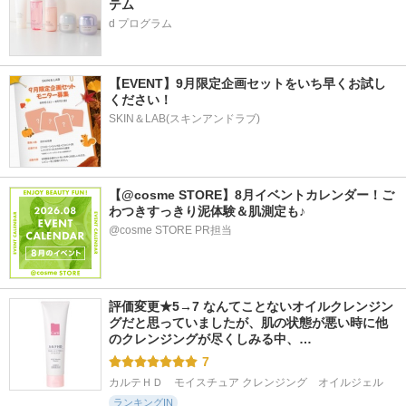
テム
d プログラム
【EVENT】9月限定企画セットをいち早くお試し
ください！
SKIN＆LAB(スキンアンドラブ)
【@cosme STORE】8月イベントカレンダー！ご
わつきすっきり泥体験＆肌測定も♪
@cosme STORE PR担当
評価変更★5→7 なんてことないオイルクレンジン
グだと思っていましたが、肌の状態が悪い時に他
のクレンジングが尽くしみる中、…
7
カルテＨＤ　モイスチュア クレンジング　オイルジェル
ランキングIN