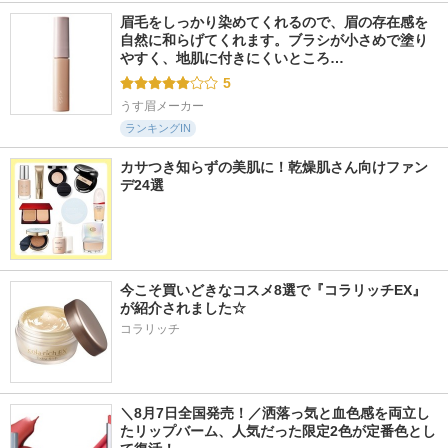
眉毛をしっかり染めてくれるので、眉の存在感を
自然に和らげてくれます。ブラシが小さめで塗り
やすく、地肌に付きにくいところ…
5
うす眉メーカー
ランキングIN
カサつき知らずの美肌に！乾燥肌さん向けファン
デ24選
今こそ買いどきなコスメ8選で『コラリッチEX』
が紹介されました☆
コラリッチ
＼8月7日全国発売！／洒落っ気と血色感を両立し
たリップバーム、人気だった限定2色が定番色とし