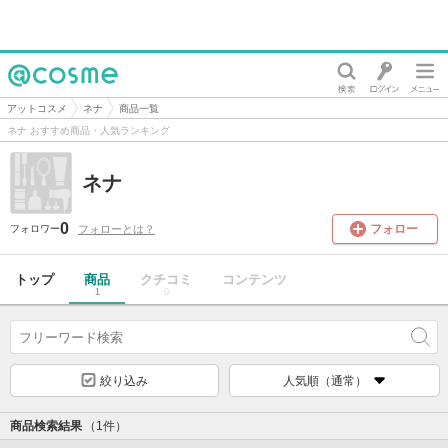
@cosme
アットコスメ
ネナ
商品一覧
ネナ おすすめ商品・人気ランキング
ネナ
0
フォロー
フォローとは？
フォロワー
トップ
商品
クチコミ
コンテンツ
1
0
絞り込み
人気順（通常）
商品検索結果
（1件）