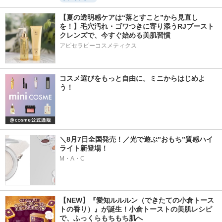
【夏の透明感ケアは“落とすこと”から見直し
を！】毛穴汚れ・ゴワつきに寄り添うRJブースト
クレンズで、今すぐ始める美肌習慣
アピセラピーコスメティクス
コスメ選びをもっと自由に。ミニからはじめよ
う！
＼8月7日全国発売！／光で遊ぶ”おもち”質感ハイ
ライト新登場！
M・A・C
【NEW】『愛知ルルルン（できたての小倉トース
トの香り）』が誕生！小倉トーストの美肌レシピ
で、ふっくらもちもち肌へ