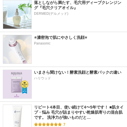
落としながら満たす、毛穴用ディープクレンジン
グ『毛穴クリアオイル』
⭐️濃密泡で肌にやさしく洗顔⭐️
Panasonic
いまさら聞けない！酵素洗顔と酵素パックの違い
ハリウッド
リピート4本目、使い続けて4〜5年です！ ■肌タイ
プ・悩み 毛穴が詰まりやすい乾燥肌寄りの混合肌
です。 洗浄力が強いものだと…
7