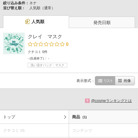
絞り込み条件：
ネナ
並び替え順：
人気順（通常）
人気順
発売日順
クレイ マスク
0
クチコミ 0件
- (生産終了)
-
洗い流すパック・マスク
表示形式：
リスト
画像
@cosmeランキングとは
?
トップ
商品
(1)
クチコミ
コンテンツ
(0)