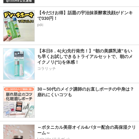
【今だけお得】話題の宇治抹茶酵素洗顔がドンキ
で330円！
pdc
【本日8．4(火)先行発売！】“朝の美膜乳液”をい
ち早くお試しできるトライアルセットで、朝のメ
イクノリ(*1)を体感！
コラリッチ
30～50代のメイク講師のお直しポーチの中身は？
崩れにくいコツも
～ボタニカル美容オイル&バター配合の高保湿クリ
ーム～