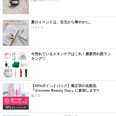
Lala Vie (ララヴィ)
夏のイベントは、目元から華やかに。
パラドゥ
今売れているスキンケアはこれ！最新売れ筋ラン
キング♡
【20%ポイントバック】菊正宗の化粧品
『@cosme Beauty Day』に参加します!!
菊正宗