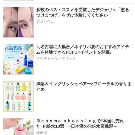
多数のベストコスメを受賞したデジャヴュ「塗る
つけまつげ」をぜひ体験してください！
デジャヴュ
＼名古屋に大集合／ネイリパ夏のおすすめアイテ
ムを体験できるPOPUPイベントを開催♪
ネイチャーリパブリック
洋梨＆イングリッシュペアー×フローラルの香りま
とめ
＠ｃｏｓｍｅ ｓｈｏｐｐｉｎｇで“本当に売れ
た”化粧水10選　~日本酒の化粧水高保湿～
菊正宗