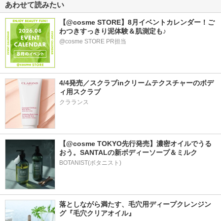
あわせて読みたい
【@cosme STORE】8月イベントカレンダー！ご
わつきすっきり泥体験＆肌測定も♪
@cosme STORE PR担当
4/4発売／スクラブinクリームテクスチャーのボデ
ィ用スクラブ
クラランス
【@cosme TOKYO先行発売】濃密オイルでうる
おう。SANTALの新ボディーソープ＆ミルク
BOTANIST(ボタニスト)
落としながら満たす、毛穴用ディープクレンジン
グ『毛穴クリアオイル』