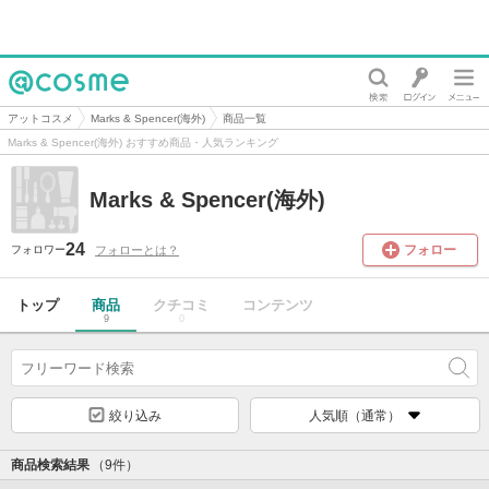
@cosme
アットコスメ
Marks & Spencer(海外)
商品一覧
Marks & Spencer(海外) おすすめ商品・人気ランキング
Marks & Spencer(海外)
24
フォロー
フォローとは？
フォロワー
トップ
商品
クチコミ
コンテンツ
9
0
絞り込み
人気順（通常）
商品検索結果
（9件）