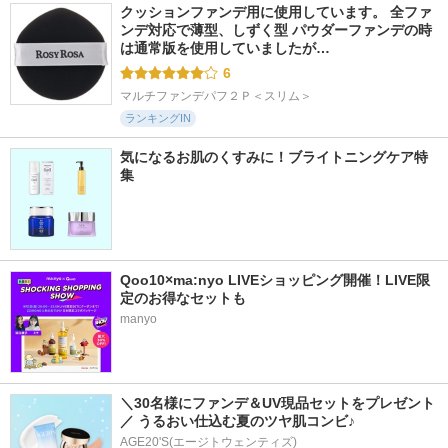
クッションファンデ用に使用しています。 全ファ
ンデ対応で薄型、しずく型 パウダーファンデの時
は通常版を使用していましたが…
6
マルチファンデパフ２Ｐ＜スリム＞
ランキングIN
気になるお肌のくすみに！ブライトニングケア特
集
Qoo10×ma:nyo LIVEショッピング開催！LIVE限
定のお得なセットも
manyo
＼30名様にファンデ＆UV現品セットをプレゼント
／ うるおい仕込む夏のツヤ肌コンビ♪
AGE20'S(エージトウェンティズ)