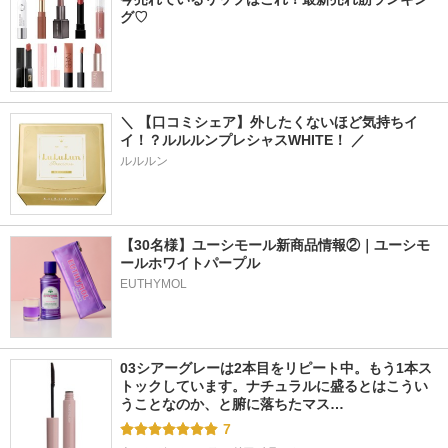
グ♡
＼ 【口コミシェア】外したくないほど気持ちイ
イ！？ルルルンプレシャスWHITE！ ／
ルルルン
【30名様】ユーシモール新商品情報②｜ユーシモ
ールホワイトパープル
EUTHYMOL
03シアーグレーは2本目をリピート中。もう1本ス
トックしています。ナチュラルに盛るとはこうい
うことなのか、と腑に落ちたマス…
7