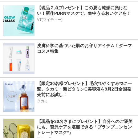
【現品２点プレゼント】この夏も乾燥に負けな
い！新作PDRNマスクで、集中うるおいケアを！
VT(ブイティー)
皮膚科学に基づいた肌のお守りアイテム！ダーマ
コスメ特集
【限定30名様プレゼント】毛穴*1やくすみ*2に一
撃。タカミ・新ビタミンC美容液を9月2日全国発
売前にお試し！
タカミ
【現品を30名さまにプレゼント】自分へのご褒美
にも。贅沢ケアを堪能できる「プランプコンセン
トレートマスク*」