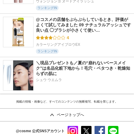
ウォンジョンヨ ヌードアイラッシュ
ランキングIN
@コスメの店舗をぶらぶらしているとき、評価が
よくて試してみました 09 ナチュラルアッシュです 
良い点 ◯ブラシが小さくて使い…
4
カラーリングアイブロウEX
ランキングIN
＼現品プレゼントも／夏の“崩れないベースメイ
ク”は名品化粧下地から！毛穴・ベタつき・乾燥知
らずの肌に
シュウ ウエムラ
掲載の情報・画像など、すべてのコンテンツの無断複写、転載を禁じます。
ページトップへ
@cosme
公式SNSアカウント