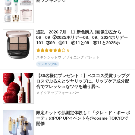
筋ランキング♡
追記　2026.7月　11 新色購入 (画像①左から
06→09  ②2025ホリデー08、09、2024ホリデー
101  ③09   ④11   ⑤11と09   ⑥11と2025ホ…
6
スキンシャドウ デザイニング パレット
ランキングIN
【30名様にプレゼント！】ベスコス受賞リップグ
ロスでぷるんとツヤリップに。リップケア成分配
合でフレッシュなツヤを纏う唇へ
メイクアップフォーエバー
限定キットや肌測定体験も！「クレ・ド・ポー ボ
ーテ」のPOP UPイベントを@cosme TOKYOで
開催