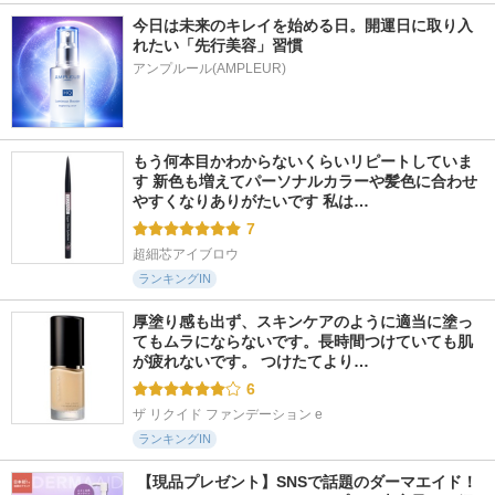
今日は未来のキレイを始める日。開運日に取り入
れたい「先行美容」習慣
アンプルール(AMPLEUR)
もう何本目かわからないくらいリピートしていま
す 新色も増えてパーソナルカラーや髪色に合わせ
やすくなりありがたいです 私は…
7
超細芯アイブロウ
ランキングIN
厚塗り感も出ず、スキンケアのように適当に塗っ
てもムラにならないです。長時間つけていても肌
が疲れないです。 つけたてより…
6
ザ リクイド ファンデーション e
ランキングIN
 【現品プレゼント】SNSで話題のダーマエイド！