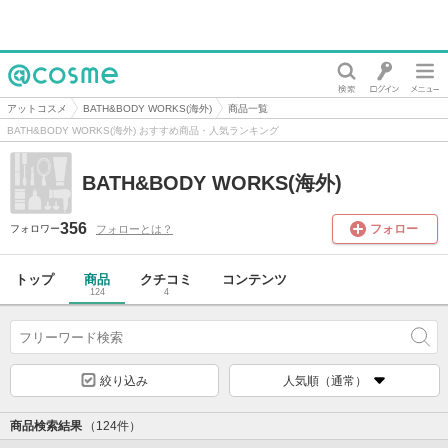
@cosme
アットコスメ
BATH&BODY WORKS(海外)
商品一覧
BATH&BODY WORKS(海外) おすすめ商品・人気ランキング
BATH&BODY WORKS(海外)
356
フォロー
フォローとは？
フォロワー
トップ
商品
クチコミ
コンテンツ
124
4
絞り込み
人気順（通常）
商品検索結果
（124件）