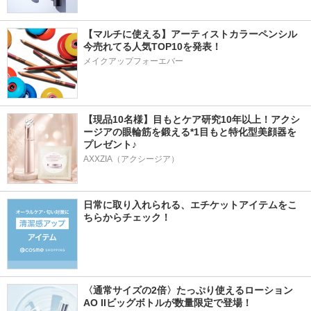
【マルチに使える】アーティストカラーペンシル
今売れてる人気TOP10を発表！
メイクアップフォーエバー
【現品10名様】目もとケア研究10年以上！アクシ
ージアの眼輪筋を鍛える*1目もと特化型美顔器を
プレゼント♪
AXXZIA（アクシージア）
日常に取り入れられる、エチケットアイテムをこ
ちらからチェック！
〈通常サイズの2倍〉たっぷり使えるローション
AO IIビッグボトルが数量限定で登場！