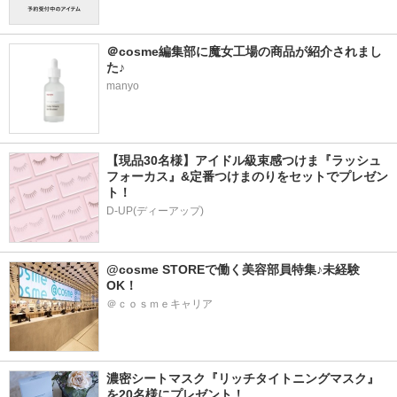
＠cosme編集部に魔女工場の商品が紹介されまし
た♪
manyo
【現品30名様】アイドル級束感つけま『ラッシュ
フォーカス』&定番つけまのりをセットでプレゼン
ト！
D-UP(ディーアップ)
@cosme STOREで働く美容部員特集♪未経験
OK！
＠ｃｏｓｍｅキャリア
濃密シートマスク『リッチタイトニングマスク』
を20名様にプレゼント！