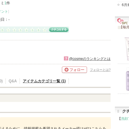
コミ
1
件
6月
メント
]
売日：
-
【毎月
?
@cosmeのランキングとは
フォロー
フォローとは?
)
Q&A
アイテムカテゴリ一覧 (1)
ク
【
洗顔
伝えるために、情報掲載を希望されるメーカー様はぜひこちらを