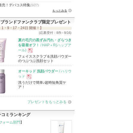
発売！デパコス特集
(5/27)
もっとみる
ブランドファンクラブ限定プレゼント
 1・9・17・24日 開催！】
(応募受付：8/9～8/16)
夏の毛穴の黒ずみ汚れ・ざらつき
を吸着オフ！
/ HAP＋R(ハップア
ール)
フェイススクラブ＆洗顔パウダー
現
のつぶつぶ洗顔セット
オーキッド 洗顔パウダー
/ ハリウ
品
ッド
洗うだけで簡単♪超時短角質ケ
現
ア！
品
プレゼントをもっとみる
チコミランキング
フォーム部門
】