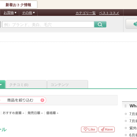
新着おトク情報
お買物
その他
カテゴリ一覧
ベストコスメ
コ
クチコミ
コンテンツ
(0)
Wha
7月
7月
紫外
ール
Like
Have
6月