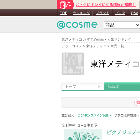
おトクにキレイになる情報が満載！
TOP
ランキング
ブランド
ブログ
Q&A
東洋メディコ おすすめ商品・人気ランキング
アットコスメ
>
東洋メディコ
>
商品一覧
東洋メディ
トップ
商品
(1)
全1件中
1～1
件表示
ピクノジェノ