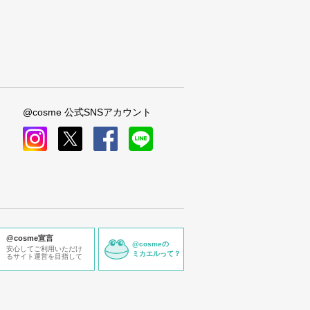
@cosme 公式SNSアカウント
instagram
x
facebook
line
@cosme宣言
@cosmeの
安心してご利用いただけ
ミカエルって？
るサイト運営を目指して