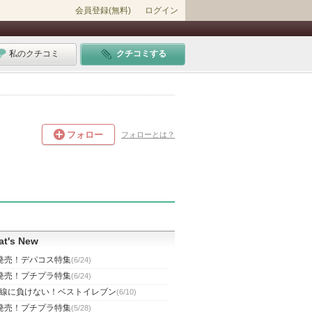
会員登録(無料)
ログイン
私のクチコミ
クチコミする
フォロー
フォローとは？
t's New
発売！デパコス特集
(6/24)
発売！プチプラ特集
(6/24)
線に負けない！ベストイレブン
(6/10)
発売！プチプラ特集
(5/28)