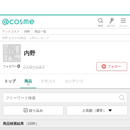
@cosme
アットコスメ
内野
商品一覧
内野 おすすめ商品・人気ランキング
内野
0
フォロー
フォローとは？
フォロワー
トップ
商品
クチコミ
コンテンツ
10
0
絞り込み
人気順（通常）
商品検索結果
（10件）