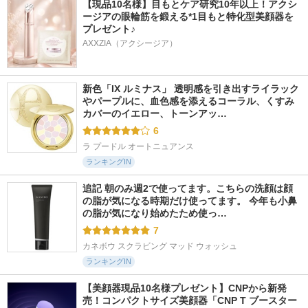
【現品10名様】目もとケア研究10年以上！アクシ
ージアの眼輪筋を鍛える*1目もと特化型美顔器を
プレゼント♪
AXXZIA（アクシージア）
新色「IX ルミナス」 透明感を引き出すライラック
やパープルに、血色感を添えるコーラル、くすみ
カバーのイエロー、トーンアッ…
6
ラ プードル オートニュアンス
ランキングIN
追記 朝のみ週2で使ってます。こちらの洗顔は顔
の脂が気になる時期だけ使ってます。 今年も小鼻
の脂が気になり始めたため使っ…
7
カネボウ スクラビング マッド ウォッシュ
ランキングIN
【美顔器現品10名様プレゼント】CNPから新発
売！コンパクトサイズ美顔器「CNP T ブースター 