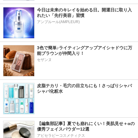
今日は未来のキレイを始める日。開運日に取り入
れたい「先行美容」習慣
アンプルール(AMPLEUR)
3色で簡単♪ライティングアップアイシャドウに万
能ブラウンが仲間入り！
セザンヌ
皮脂テカリ・毛穴の目立ちにも！さっぱりシャバ
シャバ化粧水
【編集部記事】夏でも崩れにくい！美肌見せ＋αの
優秀フェイスパウダー12選
アピセラピーコスメティクス