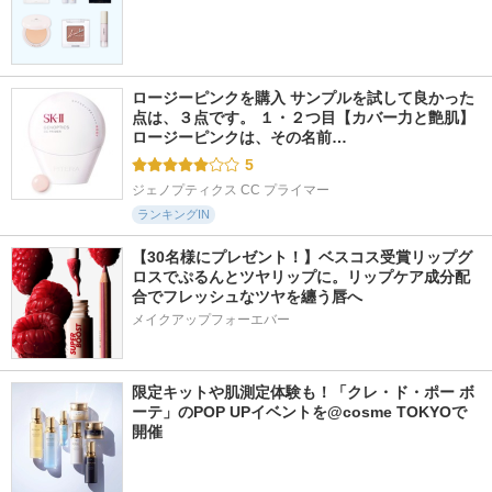
ロージーピンクを購入 サンプルを試して良かった
点は、３点です。 １・２つ目【カバー力と艶肌】 
ロージーピンクは、その名前…
5
ジェノプティクス CC プライマー
ランキングIN
【30名様にプレゼント！】ベスコス受賞リップグ
ロスでぷるんとツヤリップに。リップケア成分配
合でフレッシュなツヤを纏う唇へ
メイクアップフォーエバー
限定キットや肌測定体験も！「クレ・ド・ポー ボ
ーテ」のPOP UPイベントを@cosme TOKYOで
開催