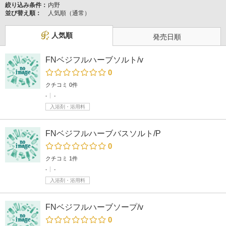
絞り込み条件：
内野
並び替え順：
人気順（通常）
人気順
発売日順
FNベジフルハーブソルト/v
0
クチコミ 0件
-
-
入浴剤・浴用料
FNベジフルハーブバスソルト/P
0
クチコミ 1件
-
-
入浴剤・浴用料
FNベジフルハーブソープ/v
0