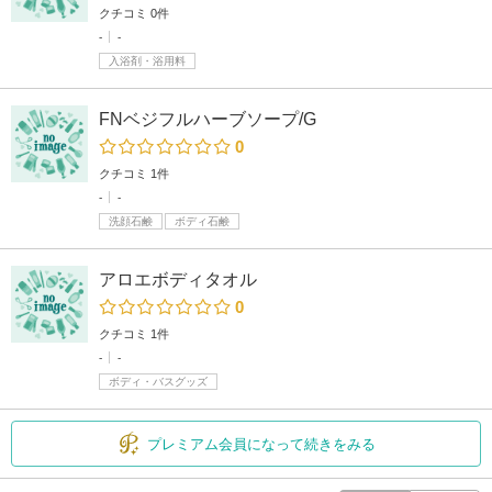
クチコミ 0件
-
-
入浴剤・浴用料
FNベジフルハーブソープ/G
0
クチコミ 1件
-
-
洗顔石鹸
ボディ石鹸
アロエボディタオル
0
クチコミ 1件
-
-
ボディ・バスグッズ
プレミアム会員になって続きをみる