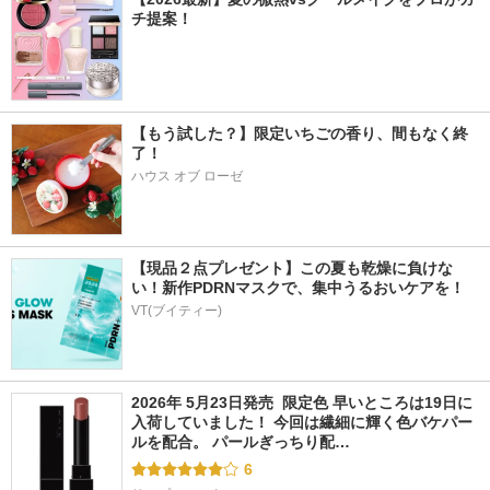
チ提案！
【もう試した？】限定いちごの香り、間もなく終
了！
ハウス オブ ローゼ
【現品２点プレゼント】この夏も乾燥に負けな
い！新作PDRNマスクで、集中うるおいケアを！
VT(ブイティー)
2026年 5月23日発売  限定色 早いところは19日に
入荷していました！ 今回は繊細に輝く色バケパー
ルを配合。 パールぎっちり配…
6