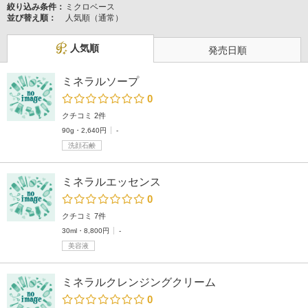
絞り込み条件：
ミクロベース
並び替え順：
人気順（通常）
人気順
発売日順
ミネラルソープ
0
クチコミ 2件
90g・2,640円
-
洗顔石鹸
ミネラルエッセンス
0
クチコミ 7件
30ml・8,800円
-
美容液
ミネラルクレンジングクリーム
0