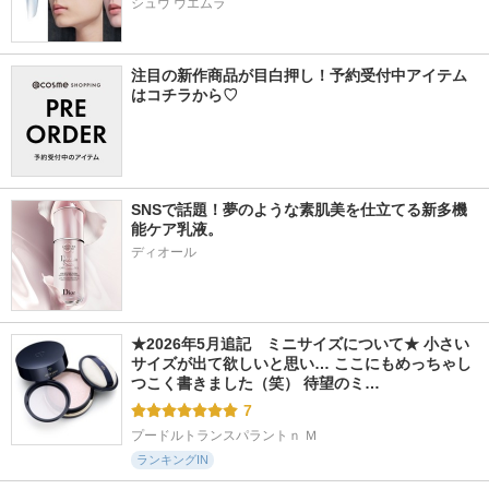
シュウ ウエムラ
注目の新作商品が目白押し！予約受付中アイテム
はコチラから♡
SNSで話題！夢のような素肌美を仕立てる新多機
能ケア乳液。
ディオール
★2026年5月追記　ミニサイズについて★ 小さい
サイズが出て欲しいと思い… ここにもめっちゃし
つこく書きました（笑） 待望のミ…
7
プードルトランスパラントｎ Ｍ
ランキングIN