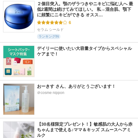
２個目突入。顎のザラつきやニキビに悩む人へ 最
低2週間は続けてみてほしい。 私→混合肌、顎下
に頻繁にニキビができる オスス…
6
セラム シールド
ランキングIN
デイリーに使いたい大容量タイプからスペシャル
ケアまで！
おーきす さん、ありがとうございます！
＠cosme nippon
【30名様限定プレゼント！】敏感肌の大人から赤
ちゃんまで使える♪ママ＆キッズ スムースヘアミ
ルク