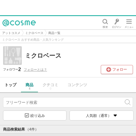
@cosme
アットコスメ
ミクロベース
商品一覧
ミクロベース おすすめ商品・人気ランキング
ミクロベース
2
フォロー
フォローとは？
フォロワー
トップ
商品
クチコミ
コンテンツ
4
0
絞り込み
人気順（通常）
商品検索結果
（4件）