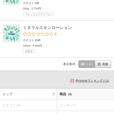
クチコミ 5件
100g・2,750円
-
クレンジングクリーム
ミネラルスキンローション
0
クチコミ 10件
120ml・4,400円
-
化粧水
表示形式：
リスト
画像
@cosmeランキングとは
?
トップ
商品
(4)
クチコミ
コンテンツ
(0)