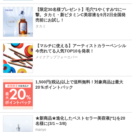
【限定30名様プレゼント】毛穴*1やくすみ*2に一
撃。タカミ・新ビタミンC美容液を9月2日全国発
売前にお試し！
タカミ
【マルチに使える】アーティストカラーペンシル
今売れてる人気TOP10を発表！
メイクアップフォーエバー
1,500円(税込)以上で送料無料！対象商品は最大
20％ポイントバック
★新商品★進化したベストセラー美容液(*1)を20
名様に(3/1～3/8)
manyo