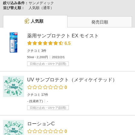
絞り込み条件：
サンメディック
並び替え順：
人気順（通常）
人気順
発売日順
薬用サンプロテクト EX モイスト
6.5
クチコミ 3件
50ml・2,200円
2022/2/1
日焼け止め・UVケア(顔用)
UV サンプロテクト（メディケイテッド）
0
クチコミ 17件
- (生産終了)
-
日焼け止め・UVケア(顔用)
ローションC
0