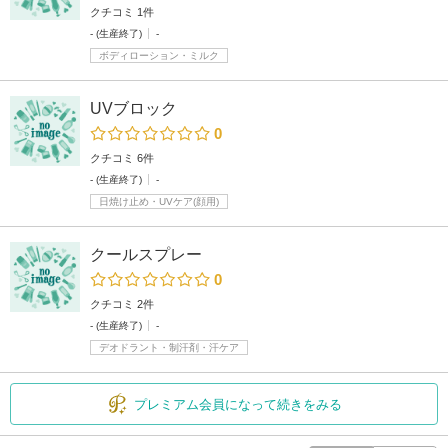
クチコミ 1件
- (生産終了)
-
ボディローション・ミルク
UVブロック
0
クチコミ 6件
- (生産終了)
-
日焼け止め・UVケア(顔用)
クールスプレー
0
クチコミ 2件
- (生産終了)
-
デオドラント・制汗剤・汗ケア
プレミアム会員になって続きをみる