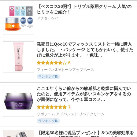
【ベスコス30冠*】トリプル薬用クリーム 人気*の
ヒミツをご紹介！
ドクターケイ
発売日にQoo10でフィックスミストと一緒に購入
しました。 ・パッケージ とてもかわいく、使うた
びに気分が上がります。 ・色味…
6
フィー スパUVトーンアップベース
ランキングIN
ここ１年くらい前からの敏感肌と乾燥に悩んでい
たのと、使用アイテムが多いスキンケアをするの
が面倒になって、今や１軍コスメ…
7
リポソーム アドバンスト リペアクリーム
ランキングIN
【限定30名様に現品プレゼント】8つの美容効果を