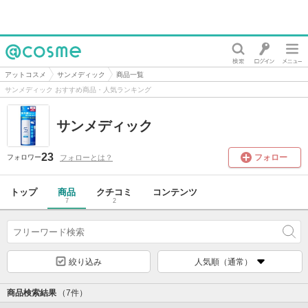
@cosme
アットコスメ
サンメディック
商品一覧
サンメディック おすすめ商品・人気ランキング
サンメディック
23
フォロー
フォローとは？
フォロワー
トップ
商品
クチコミ
コンテンツ
7
2
絞り込み
人気順（通常）
商品検索結果
（7件）