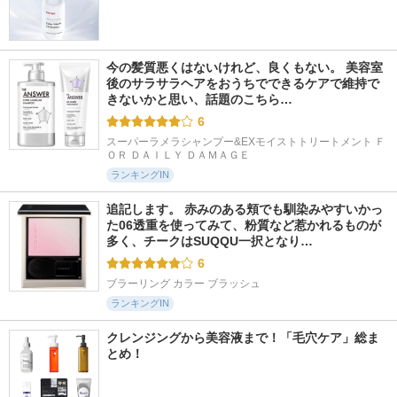
今の髪質悪くはないけれど、良くもない。 美容室
後のサラサラヘアをおうちでできるケアで維持で
きないかと思い、話題のこちら…
6
スーパーラメラシャンプー&EXモイストトリートメント Ｆ
ＯＲ ＤＡＩＬＹ ＤＡＭＡＧＥ
ランキングIN
追記します。 赤みのある頬でも馴染みやすいかっ
た06透重を使ってみて、粉質など惹かれるものが
多く、チークはSUQQU一択となり…
6
ブラーリング カラー ブラッシュ
ランキングIN
クレンジングから美容液まで！「毛穴ケア」総ま
とめ！