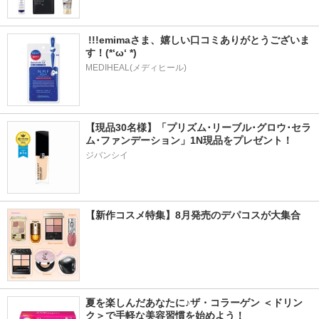
 !!!emimaさま、嬉しい口コミありがとうございま
す！(*‘ω‘ *)
MEDIHEAL(メディヒール)
【現品30名様】「プリズム･リーブル･グロウ･セラ
ム･ファンデーション」1N現品をプレゼント！ 
ジバンシイ
【新作コスメ特集】8月発売のデパコスが大集合
夏を楽しんだあなたに♪ザ・コラーゲン ＜ドリン
ク＞で手軽な美容習慣を始めよう！ 