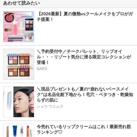
あわせて読みたい
【2026最新】夏の微熱vsクールメイクをプロがガ
チ提案！
＼予約受付中／チークパレット、リップオイ
ル・・・リゾート気分に浸る限定コレクションが
登場！
NARS
＼現品プレゼントも／夏の“崩れないベースメイ
ク”は名品化粧下地から！毛穴・ベタつき・乾燥知
らずの肌に
シュウ ウエムラ
今売れているリップクリームはこれ！最新売れ筋
ランキング♡