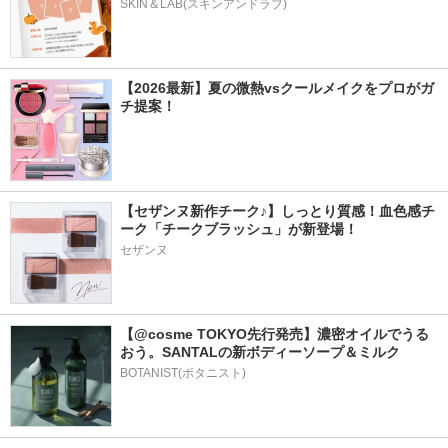
SKIN＆LAB(スキンアンドラブ)
【2026最新】夏の微熱vsクールメイクをプロがガ
チ提案！
【セザンヌ新作チーク♪】しっとり質感！血色感チ
ーク「チークブラッシュ」が新登場！
セザンヌ
【@cosme TOKYO先行発売】濃密オイルでうる
おう。SANTALの新ボディーソープ＆ミルク
BOTANIST(ボタニスト)