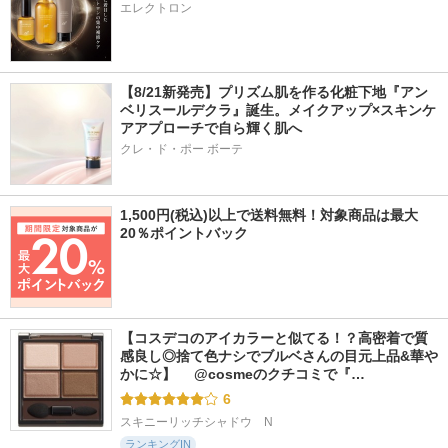
エレクトロン
【8/21新発売】プリズム肌を作る化粧下地『アン
ベリスールデクラ』誕生。メイクアップ×スキンケ
アアプローチで自ら輝く肌へ
クレ・ド・ポー ボーテ
1,500円(税込)以上で送料無料！対象商品は最大
20％ポイントバック
【コスデコのアイカラーと似てる！？高密着で質
感良し◎捨て色ナシでブルベさんの目元上品&華や
かに☆】 　@cosmeのクチコミで『…
6
スキニーリッチシャドウ　N
ランキングIN