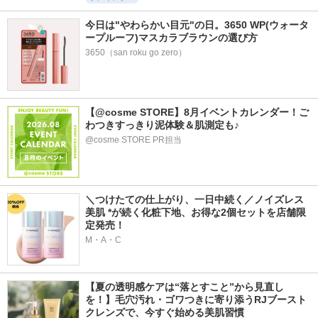
今日は"やわらかい目元"の日。3650 WP(ウォータ
ープルーフ)マスカラブラウンの選び方
3650（san roku go zero）
【@cosme STORE】8月イベントカレンダー！ご
わつきすっきり泥体験＆肌測定も♪
@cosme STORE PR担当
＼つけたての仕上がり、一日中続く／ノイズレス
美肌 *が続く化粧下地、お得な2個セットを店舗限
定発売！
M・A・C
【夏の透明感ケアは“落とすこと”から見直し
を！】毛穴汚れ・ゴワつきに寄り添うRJブースト
クレンズで、今すぐ始める美肌習慣