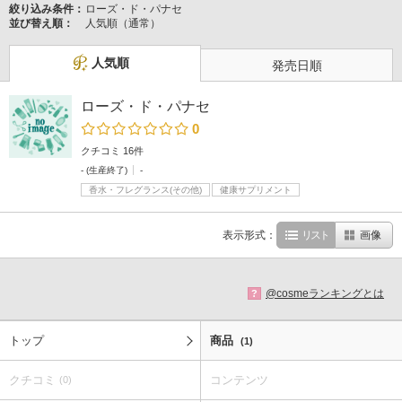
絞り込み条件：
ローズ・ド・パナセ
並び替え順：
人気順（通常）
人気順
発売日順
ローズ・ド・パナセ
0
クチコミ 16件
- (生産終了)
-
香水・フレグランス(その他)
健康サプリメント
表示形式：
リスト
画像
@cosmeランキングとは
?
トップ
商品
(1)
クチコミ
コンテンツ
(0)