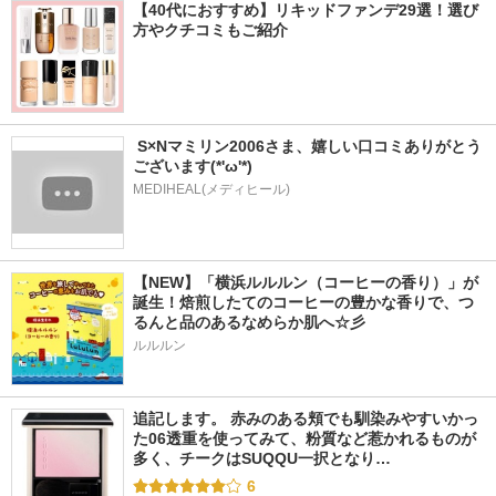
【40代におすすめ】リキッドファンデ29選！選び
方やクチコミもご紹介
 S×Nマミリン2006さま、嬉しい口コミありがとう
ございます(*'ω'*)
MEDIHEAL(メディヒール)
【NEW】「横浜ルルルン（コーヒーの香り）」が
誕生！焙煎したてのコーヒーの豊かな香りで、つ
るんと品のあるなめらか肌へ☆彡
ルルルン
追記します。 赤みのある頬でも馴染みやすいかっ
た06透重を使ってみて、粉質など惹かれるものが
多く、チークはSUQQU一択となり…
6