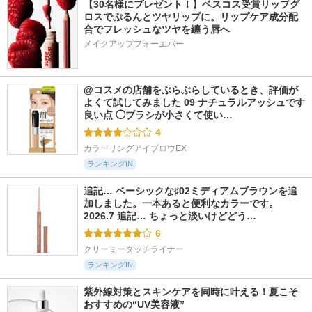
【30名様にプレゼント！】ベスコス受賞リップグ
ロスでぷるんとツヤリップに。リップケア成分配
合でフレッシュなツヤを纏う唇へ
メイクアップフォーエバー
@コスメの店舗をぶらぶらしているとき、評価が
よくて試してみました 09 ナチュラルアッシュです 
良い点 ◯ブラシが小さくて使い…
4
カラーリングアイブロウEX
ランキングIN
追記… ベーシックな♯02ミディアムブラウンを追
加しました。一本あると便利なカラーです。 
2026.7 追記… ちょっと淡いけどどう…
6
クリーミータッチライナー
ランキングIN
紫外線対策とスキンケアを同時に叶える！夏こそ
おすすめの“UV美容液”