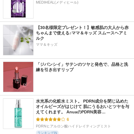
MEDIHEAL(メディヒール)
【30名様限定プレゼント！】敏感肌の大人から赤
ちゃんまで使える♪ママ＆キッズ スムースヘアミ
ルク
ママ＆キッズ
「ジバンシイ」サテンのツヤと発色で、品格と洗
練を引き出すリップ
水光系の化粧水ミスト。 PDRN成分を閉じ込めた
オイルビーズがはじけて 肌にうるおいとツヤを与
えてくれます。 AnuaのPDRN美容…
6
PDRNヒアルロン酸ハイドレイティングミスト
ランキングIN