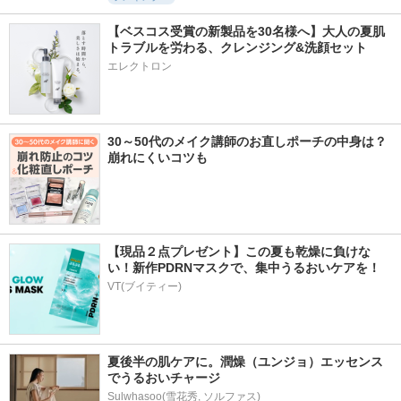
【ベスコス受賞の新製品を30名様へ】大人の夏肌
トラブルを労わる、クレンジング&洗顔セット
エレクトロン
30～50代のメイク講師のお直しポーチの中身は？
崩れにくいコツも
【現品２点プレゼント】この夏も乾燥に負けな
い！新作PDRNマスクで、集中うるおいケアを！
VT(ブイティー)
夏後半の肌ケアに。潤燥（ユンジョ）エッセンス
でうるおいチャージ
Sulwhasoo(雪花秀, ソルファス)