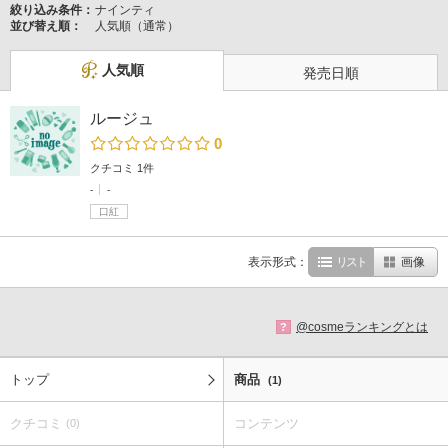
絞り込み条件：
ナインティ
並び替え順：
人気順（通常）
人気順
発売日順
ルージュ
0
クチコミ 1件
-
-
口紅
表示形式：
リスト
画像
@cosmeランキングとは
?
トップ
商品
(1)
クチコミ
コンテンツ
(0)