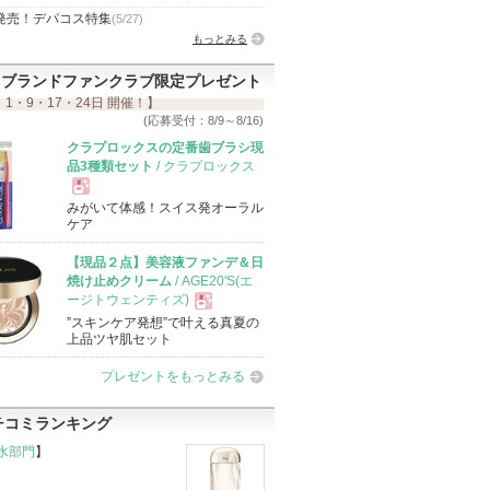
発売！デパコス特集
(5/27)
もっとみる
ブランドファンクラブ限定プレゼント
 1・9・17・24日 開催！】
(応募受付：8/9～8/16)
クラプロックスの定番歯ブラシ現
品3種類セット
/ クラプロックス
みがいて体感！スイス発オーラル
現
ケア
【現品２点】美容液ファンデ＆日
品
焼け止めクリーム
/ AGE20'S(エ
ージトウェンティズ)
”スキンケア発想”で叶える真夏の
現
上品ツヤ肌セット
プレゼントをもっとみる
品
チコミランキング
水部門
】