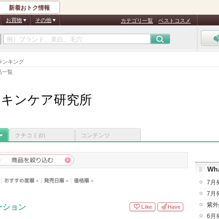
新着おトク情報
お買物
その他
カテゴリ一覧
ベストコスメ
ランキング
品一覧
スキンケア研究所
クチコミ
コンテンツ
(0)
Wha
7月
7月
紫外
ーション
Like
Have
6月