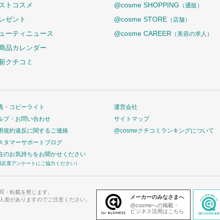
ストコスメ
@cosme SHOPPING
（通販）
レゼント
@cosme STORE
（店舗）
ューティニュース
@cosme CAREER
（美容の求人）
商品カレンダー
新クチコミ
責・コピーライト
運営会社
ルプ・お問い合わせ
サイトマップ
用規約違反に関するご連絡
@cosmeクチコミランキングについて
スタマーサポートブログ
在のお気持ちをお聞かせください
満足度アンケートにご協力ください）
写・転載を禁じます。
メーカーのみなさまへ
人差がありますのでご注意ください。
@cosmeへの掲載・
ビジネス活用はこちら