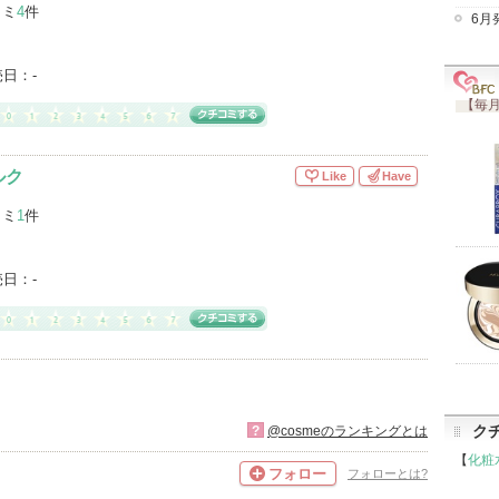
コミ
4
件
6月
売日：
-
【毎月
ルク
Like
Have
コミ
1
件
売日：
-
ク
?
@cosmeのランキングとは
【
化粧
フォロー
フォローとは?