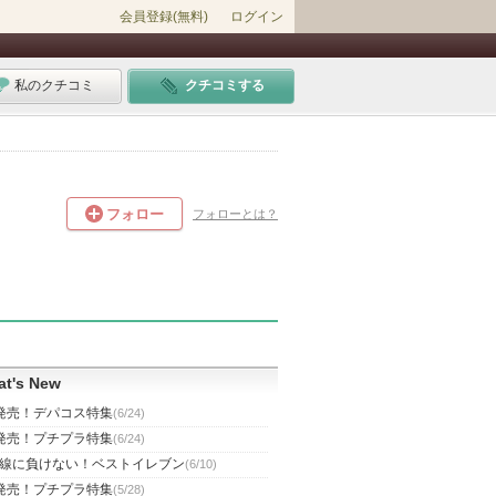
会員登録(無料)
ログイン
私のクチコミ
クチコミする
フォロー
フォローとは？
t's New
発売！デパコス特集
(6/24)
発売！プチプラ特集
(6/24)
線に負けない！ベストイレブン
(6/10)
発売！プチプラ特集
(5/28)