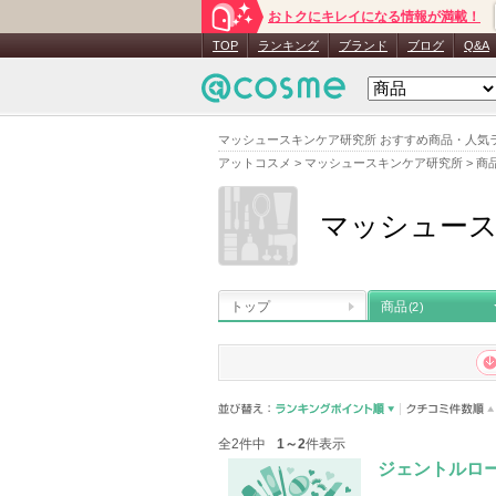
おトクにキレイになる情報が満載！
TOP
ランキング
ブランド
ブログ
Q&A
マッシュースキンケア研究所 おすすめ商品・人気
アットコスメ
>
マッシュースキンケア研究所
>
商
マッシュー
トップ
商品
(2)
全2件中
1～2
件表示
ジェントルロ