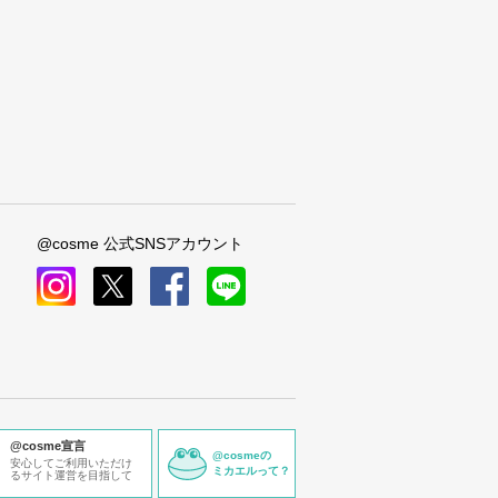
@cosme 公式SNSアカウント
instagram
x
facebook
line
@cosme宣言
@cosmeの
安心してご利用いただけ
ミカエルって？
るサイト運営を目指して