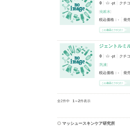
0
-pt
クチ
[
化粧水
]
税込価格：
-
発
ジェントルミ
0
-pt
クチ
[
乳液
]
税込価格：
-
発
全2件中
1～2
件表示
マッシュースキンケア研究所