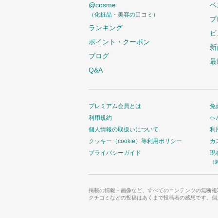
@cosme
ベ
（化粧品・美容の口コミ）
プ
ランキング
ビ
ポイント・クーポン
新
ブログ
最
Q&A
プレミアム会員とは
免
利用規約
ヘ
個人情報の取扱いについて
利
クッキー（cookie）等利用ポリシー
カ
プライバシーガイド
現
（
掲載の情報・画像など、すべてのコンテンツの無断複
クチコミなどの投稿はあくまで投稿者の感想です。個