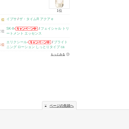
1位
イプサ
/
ザ・タイムR アクア e
SK-II
/
フェイシャル トリ
ートメント エッセンス
エリクシール
/
ブライト
ニング ローション しっとりタイプ ca
もっとみる
ページの先頭へ