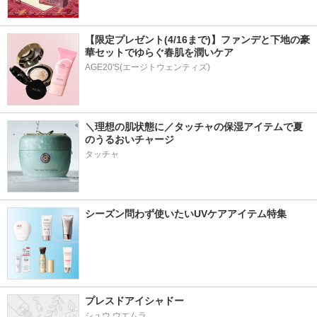
【限定プレゼント(4/16まで)】ファンデと下地の豪
華セットでゆらぐ春肌を潤いケア
AGE20'S(エージトウェンティズ)
＼理想の肌状態に／タッチャの保湿アイテムで夏
のうるおいチャージ
タッチャ
シーズン問わず使いたいUVケアアイテム特集
プレスドアイシャドー
シュウ ウエムラ