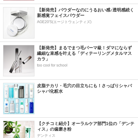
【新発売】パウダーなのにうるおい感♪透明感続く
新感覚フェイスパウダー
AGE20'S(エージトウェンティズ)
【新発売】まるでまつ毛パーマ級！ダマにならず
繊細な束感を叶える「ディテーリングメタルマス
カラ」
too cool for school
皮脂テカリ・毛穴の目立ちにも！さっぱりシャバ
シャバ化粧水
【クチコミ紹介】オーラルケア部門1位の「デンテ
ィス」の歯磨き粉
デンティス