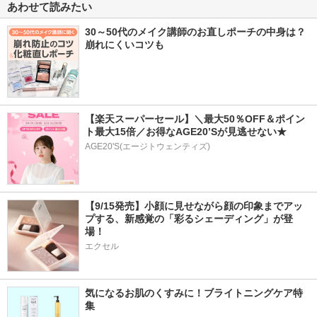
あわせて読みたい
30～50代のメイク講師のお直しポーチの中身は？
崩れにくいコツも
【楽天スーパーセール】＼最大50％OFF＆ポイン
ト最大15倍／お得なAGE20’Sが見逃せない★
AGE20'S(エージトウェンティズ)
【9/15発売】小顔に見せながら顔の印象までアッ
プする、新感覚の「彩るシェーディング」が登
場！
エクセル
気になるお肌のくすみに！ブライトニングケア特
集