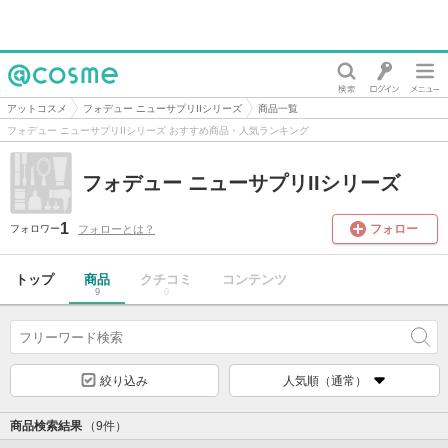
@cosme
アットコスメ
フォデュー ニューサプリIIシリーズ
商品一覧
フォデュー ニューサプリIIシリーズ おすすめ商品・人気ランキング
フォデュー ニューサプリIIシリーズ
1
フォロー
フォローとは？
フォロワー
トップ
商品
クチコミ
コンテンツ
9
0
絞り込み
人気順（通常）
商品検索結果
（9件）