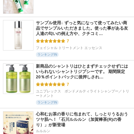
サンプル使用↓ ずっと気になって使ってみたい商
品でサンプルいただきました。使った事がある友
人達の匂いの例え方や、クチコミ…
7
フェイシャル トリートメント エッセンス
ランキングIN
新商品のシャントリはひとまずチェックせずには
いられないシャントリジプシーです。 期間限定
20％ポイントバックに後押しされ…
7
ユニプレックス　ボンドメルティライトシャンプー／トリ
ートメント
ランキングIN
心和むお茶の香りに包まれて、しっとりうるおう
ツヤ肌へ！「石川ルルルン（加賀棒茶(R)の香
り）」が新登場