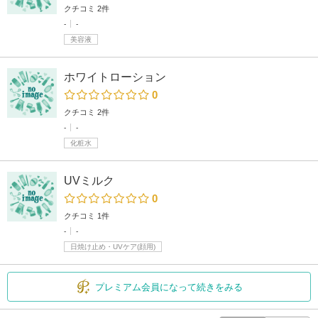
クチコミ 2件
-
-
美容液
ホワイトローション
0
クチコミ 2件
-
-
化粧水
UVミルク
0
クチコミ 1件
-
-
日焼け止め・UVケア(顔用)
プレミアム会員になって続きをみる