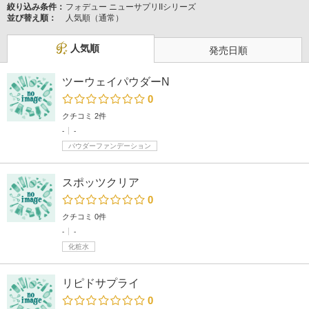
絞り込み条件：
フォデュー ニューサプリIIシリーズ
並び替え順：
人気順（通常）
人気順
発売日順
ツーウェイパウダーN
0
クチコミ 2件
-
-
パウダーファンデーション
スポッツクリア
0
クチコミ 0件
-
-
化粧水
リピドサプライ
0