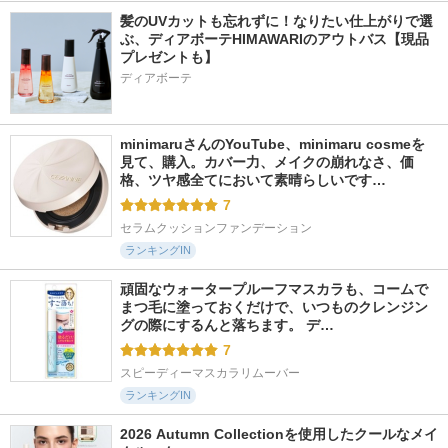
髪のUVカットも忘れずに！なりたい仕上がりで選
ぶ、ディアボーテHIMAWARIのアウトバス【現品
プレゼントも】
ディアボーテ
minimaruさんのYouTube、minimaru cosmeを
見て、購入。カバー力、メイクの崩れなさ、価
格、ツヤ感全てにおいて素晴らしいです…
7
セラムクッションファンデーション
ランキングIN
頑固なウォータープルーフマスカラも、コームで
まつ毛に塗っておくだけで、いつものクレンジン
グの際にするんと落ちます。 デ…
7
スピーディーマスカラリムーバー
ランキングIN
2026 Autumn Collectionを使用したクールなメイ