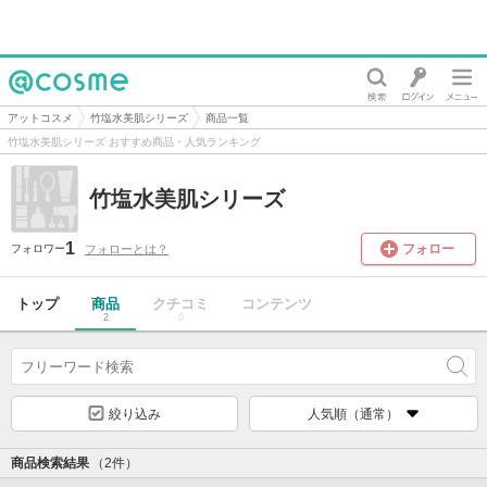
@cosme
アットコスメ
竹塩水美肌シリーズ
商品一覧
竹塩水美肌シリーズ おすすめ商品・人気ランキング
竹塩水美肌シリーズ
1
フォロー
フォローとは？
フォロワー
トップ
商品
クチコミ
コンテンツ
2
0
絞り込み
人気順（通常）
商品検索結果
（2件）