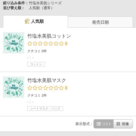
絞り込み条件：
竹塩水美肌シリーズ
並び替え順：
人気順（通常）
人気順
発売日順
竹塩水美肌コットン
0
クチコミ 0件
-
-
コットン
竹塩水美肌マスク
0
クチコミ 2件
-
-
シートマスク・パック
表示形式：
リスト
画像