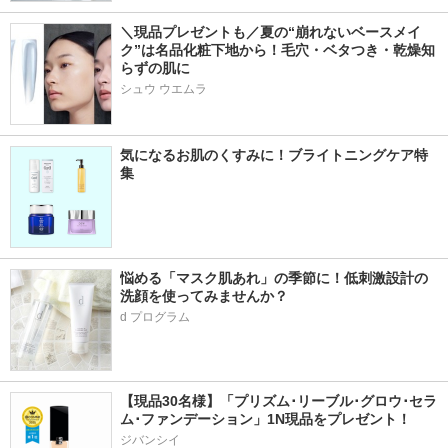
＼現品プレゼントも／夏の“崩れないベースメイ
ク”は名品化粧下地から！毛穴・ベタつき・乾燥知
らずの肌に
シュウ ウエムラ
気になるお肌のくすみに！ブライトニングケア特
集
悩める「マスク肌あれ」の季節に！低刺激設計の
洗顔を使ってみませんか？
d プログラム
【現品30名様】「プリズム･リーブル･グロウ･セラ
ム･ファンデーション」1N現品をプレゼント！ 
ジバンシイ