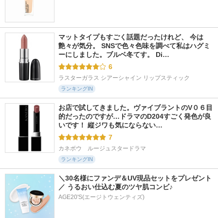
マットタイプもすごく話題だったけれど、 今は
艶々が気分。 SNSで色々色味を調べて私はハグミ
ーにしました。ブルベ冬てす。 Di…
6
ラスターガラス シアーシャイン リップスティック
ランキングIN
お店で試してきました。ヴァイブラントのV０６目
的だったのですが…ドラマのD204すごく発色が良
いです！ 縦ジワも気にならない…
7
カネボウ　ルージュスタードラマ
ランキングIN
＼30名様にファンデ＆UV現品セットをプレゼント
／ うるおい仕込む夏のツヤ肌コンビ♪
AGE20'S(エージトウェンティズ)