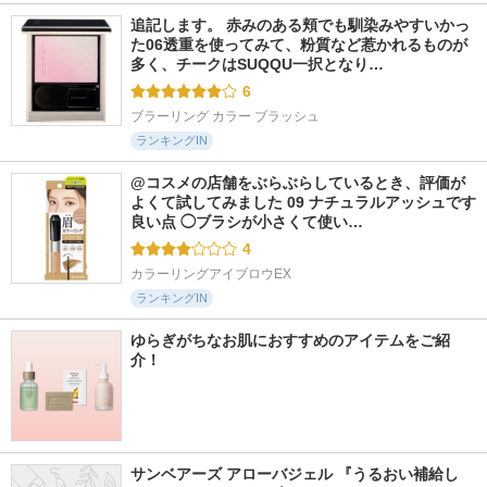
追記します。 赤みのある頬でも馴染みやすいかっ
た06透重を使ってみて、粉質など惹かれるものが
多く、チークはSUQQU一択となり…
6
ブラーリング カラー ブラッシュ
ランキングIN
@コスメの店舗をぶらぶらしているとき、評価が
よくて試してみました 09 ナチュラルアッシュです 
良い点 ◯ブラシが小さくて使い…
4
カラーリングアイブロウEX
ランキングIN
ゆらぎがちなお肌におすすめのアイテムをご紹
介！
サンベアーズ アローバジェル 『うるおい補給し