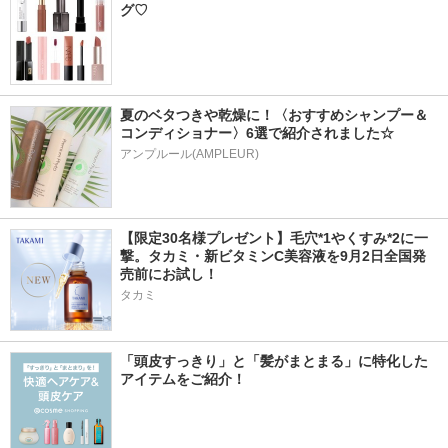
グ♡
夏のベタつきや乾燥に！〈おすすめシャンプー＆
コンディショナー〉6選で紹介されました☆
アンプルール(AMPLEUR)
【限定30名様プレゼント】毛穴*1やくすみ*2に一
撃。タカミ・新ビタミンC美容液を9月2日全国発
売前にお試し！
タカミ
「頭皮すっきり」と「髪がまとまる」に特化した
アイテムをご紹介！