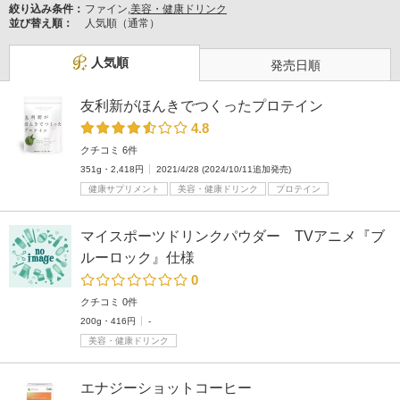
絞り込み条件：
ファイン,
美容・健康ドリンク
並び替え順：
人気順（通常）
人気順
発売日順
友利新がほんきでつくったプロテイン
4.8
クチコミ 6件
351g・2,418円
2021/4/28 (2024/10/11追加発売)
健康サプリメント
美容・健康ドリンク
プロテイン
マイスポーツドリンクパウダー TVアニメ『ブ
ルーロック』仕様
0
クチコミ 0件
200g・416円
-
美容・健康ドリンク
エナジーショットコーヒー