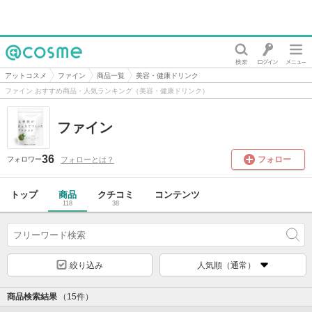
@cosme
アットコスメ
ファイン
商品一覧
美容・健康ドリンク
ファイン おすすめ商品・人気ランキング（美容・健康ドリンク）
ファイン
36
フォロー
フォローとは？
フォロワー
トップ
商品
クチコミ
コンテンツ
118
38
絞り込み
人気順（通常）
商品検索結果
（15件）