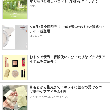
せて選べる嬉しいセットでお肌をケアしよう！
Abib
＼8月7日全国発売！／光で遊ぶ”おもち”質感ハイ
ライト新登場！
M・A・C
おトクで優秀！普段使いにぴったりなプチプラア
イテムをご紹介！
目もとから指先まで！キレイに差をつ受けるパー
ツ集中ケアアイテム6選
アピセラピーコスメティクス