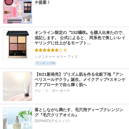
チ提案！
オンライン限定の〝152囁咲〟を購入出来たので、
追記します。 公式によると、 同系色で美しいレイ
ヤリングに仕上がるモーブト…
6
シグニチャー カラー アイズ
ランキングIN
【8/21新発売】プリズム肌を作る化粧下地『アン
ベリスールデクラ』誕生。メイクアップ×スキンケ
アアプローチで自ら輝く肌へ
クレ・ド・ポー ボーテ
落としながら満たす、毛穴用ディープクレンジン
グ『毛穴クリアオイル』