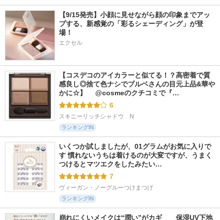
【9/15発売】小顔に見せながら顔の印象までアッ
プする、新感覚の「彩るシェーディング」が登
場！
エクセル
【コスデコのアイカラーと似てる！？高密着で質
感良し◎捨て色ナシでブルベさんの目元上品&華や
かに☆】 　@cosmeのクチコミで『…
6
スキニーリッチシャドウ　N
ランキングIN
いくつか試しましたが、01グラムがお気に入りで
す 慣れないうちは着けるのが大変ですが、うまく
つけるとマツエクをしたみたい…
7
ヴィーガン・ノーグルーつけまつげ
ランキングIN
崩れにくいメイクは“潤い”がカギ　　保湿UV下地