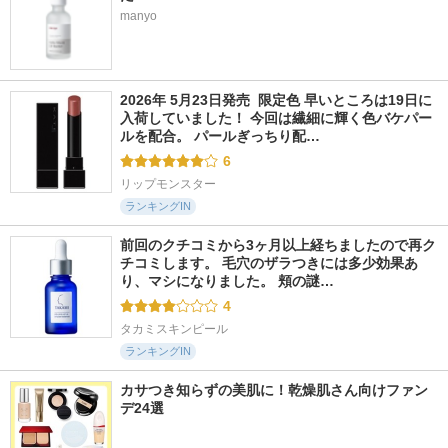
manyo
2026年 5月23日発売  限定色 早いところは19日に
入荷していました！ 今回は繊細に輝く色バケパー
ルを配合。 パールぎっちり配…
6
リップモンスター
ランキングIN
前回のクチコミから3ヶ月以上経ちましたので再ク
チコミします。 毛穴のザラつきには多少効果あ
り、マシになりました。 頬の謎…
4
タカミスキンピール
ランキングIN
カサつき知らずの美肌に！乾燥肌さん向けファン
デ24選